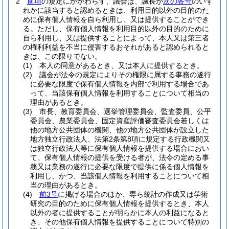
2
前項
の規定にかかわらず、議会は、議長が
次の各号
のいず
れかに該当すると認めるときは、利用目的以外の目的のた
めに保有個人情報を自ら利用し、又は提供することができ
る。
ただし、保有個人情報を利用目的以外の目的のために
自ら利用し、又は提供することによって、本人又は第三者
の権利利益を不当に侵害するおそれがあると認められると
きは、この限りでない。
(1)
本人の同意があるとき、又は本人に提供するとき。
(2)
議会が法令の規定によりその権限に属する事務の遂行
に必要な限度で保有個人情報を内部で利用する場合であ
って、当該保有個人情報を利用することについて相当の
理由があるとき。
(3)
市長、教育委員会、選挙管理委員会、監査委員、公平
委員会、農業委員会、固定資産評価審査委員会若しくは
他の地方公共団体の機関、他の地方公共団体が設立した
地方独立行政法人、法第2条第8項に規定する行政機関又
は独立行政法人等に保有個人情報を提供する場合におい
て、保有個人情報の提供を受ける者が、法令の定める事
務又は業務の遂行に必要な限度で提供に係る個人情報を
利用し、かつ、当該個人情報を利用することについて相
当の理由があるとき。
(4)
前3号
に掲げる場合のほか、専ら統計の作成又は学術
研究の目的のために保有個人情報を提供するとき、本人
以外の者に提供することが明らかに本人の利益になると
き、その他保有個人情報を提供することについて特別の