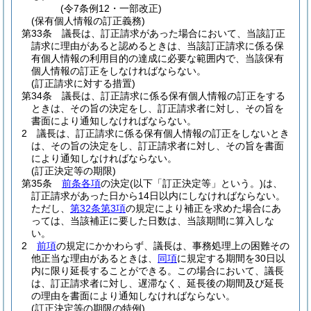
(令7条例12・一部改正)
(保有個人情報の訂正義務)
第33条
議長は、訂正請求があった場合において、当該訂正
請求に理由があると認めるときは、当該訂正請求に係る保
有個人情報の利用目的の達成に必要な範囲内で、当該保有
個人情報の訂正をしなければならない。
(訂正請求に対する措置)
第34条
議長は、訂正請求に係る保有個人情報の訂正をする
ときは、その旨の決定をし、訂正請求者に対し、その旨を
書面により通知しなければならない。
2
議長は、訂正請求に係る保有個人情報の訂正をしないとき
は、その旨の決定をし、訂正請求者に対し、その旨を書面
により通知しなければならない。
(訂正決定等の期限)
第35条
前条各項
の決定
(以下「訂正決定等」という。)
は、
訂正請求があった日から14日以内にしなければならない。
ただし、
第32条第3項
の規定により補正を求めた場合にあ
っては、当該補正に要した日数は、当該期間に算入しな
い。
2
前項
の規定にかかわらず、議長は、事務処理上の困難その
他正当な理由があるときは、
同項
に規定する期間を30日以
内に限り延長することができる。
この場合において、議長
は、訂正請求者に対し、遅滞なく、延長後の期間及び延長
の理由を書面により通知しなければならない。
(訂正決定等の期限の特例)