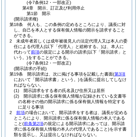
(令7条例12・一部改正)
第4章
開示、訂正及び利用停止
第1節
開示
(開示請求権)
第18条
何人も、この条例の定めるところにより、議長に対
し、自己を本人とする保有個人情報の開示を請求すること
ができる。
2
未成年者若しくは成年被後見人の法定代理人又は本人の委
任による代理人
(以下「代理人」と総称する。)
は、本人に
代わって
前項
の規定による開示の請求
(以下「開示請求」と
いう。)
をすることができる。
(令7条例12・一部改正)
(開示請求の手続)
第19条
開示請求は、次に掲げる事項を記載した書面
(
第3項
において「開示請求書」という。)
を議長に提出してしなけ
ればならない。
(1)
開示請求をする者の氏名及び住所又は居所
(2)
開示請求に係る保有個人情報が記録されている文書等
の名称その他の開示請求に係る保有個人情報を特定する
に足りる事項
2
前項
の場合において、開示請求をする者は、議長が定める
ところにより、開示請求に係る保有個人情報の本人である
こと
(
前条第2項
の規定による開示請求にあっては、開示請
求に係る保有個人情報の本人の代理人であること)
を示す書
類を提示し、又は提出しなければならない。