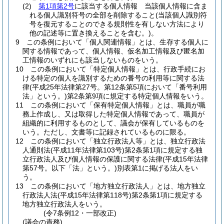
(2)
第1項第2号
に該当する個人情報 当該個人情報に含ま
れる個人識別符号の全部を削除すること
(当該個人識別符
号を復元することのできる規則性を有しない方法により
他の記述等に置き換えることを含む。)
。
9
この条例において「個人関連情報」とは、生存する個人に
関する情報であって、個人情報、仮名加工情報及び匿名加
工情報のいずれにも該当しないものをいう。
10
この条例において「特定個人情報」とは、行政手続にお
ける特定の個人を識別するための番号の利用等に関する法
律
(平成25年法律第27号。第12条第5項において「番号利用
法」という。)
第2条第9項に規定する特定個人情報をいう。
11
この条例において「保有特定個人情報」とは、職員が職
務上作成し、又は取得した特定個人情報であって、職員が
組織的に利用するものとして、議会が保有しているものを
いう。
ただし、文書等に記録されているものに限る。
12
この条例において「独立行政法人等」とは、独立行政法
人通則法
(平成11年法律第103号)
第2条第1項に規定する独
立行政法人及び個人情報の保護に関する法律
(平成15年法律
第57号。以下「法」という。)
別表第1に掲げる法人をい
う。
13
この条例において「地方独立行政法人」とは、地方独立
行政法人法
(平成15年法律第118号)
第2条第1項に規定する
地方独立行政法人をいう。
(令7条例12・一部改正)
(議会の責務)