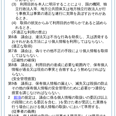
(3)
利用目的を本人に明示することにより、国の機関、独
立行政法人等、地方公共団体又は地方独立行政法人が行
う事務又は事業の適正な遂行に支障を及ぼすおそれがあ
るとき。
(4)
取得の状況からみて利用目的が明らかであると認めら
れるとき。
(不適正な利用の禁止)
第6条
議会は、違法又は不当な行為を助長し、又は誘発する
おそれがある方法により個人情報を利用してはならない。
(適正な取得)
第7条
議会は、偽りその他不正の手段により個人情報を取得
してはならない。
(正確性の確保)
第8条
議会は、利用目的の達成に必要な範囲内で、保有個人
情報が過去又は現在の事実と合致するよう努めなければな
らない。
(安全管理措置)
第9条
議長は、保有個人情報の漏えい、滅失又は毀損の防止
その他の保有個人情報の安全管理のために必要かつ適切な
措置を講じなければならない。
2
前項
の規定は、議会に係る個人情報の取扱いの委託
(2以上
の段階にわたる委託を含む。)
を受けた者が受託した業務を
行う場合における個人情報の取扱いにおいて準用する。
(従事者の義務)