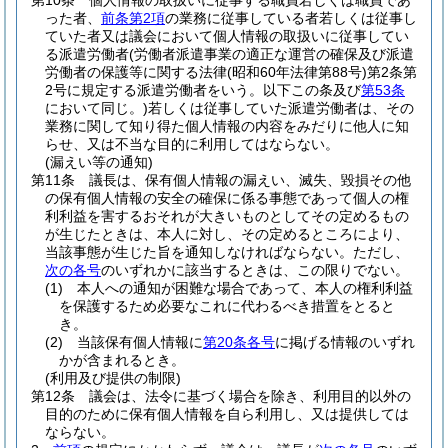
第10条
個人情報の取扱いに従事する職員若しくは職員であ
った者、
前条第2項
の業務に従事している者若しくは従事し
ていた者又は議会において個人情報の取扱いに従事してい
る派遣労働者
(労働者派遣事業の適正な運営の確保及び派遣
労働者の保護等に関する法律
(昭和60年法律第88号)
第2条第
2号に規定する派遣労働者をいう。以下この条及び
第53条
において同じ。)
若しくは従事していた派遣労働者は、その
業務に関して知り得た個人情報の内容をみだりに他人に知
らせ、又は不当な目的に利用してはならない。
(漏えい等の通知)
第11条
議長は、保有個人情報の漏えい、滅失、毀損その他
の保有個人情報の安全の確保に係る事態であって個人の権
利利益を害するおそれが大きいものとしてその定めるもの
が生じたときは、本人に対し、その定めるところにより、
当該事態が生じた旨を通知しなければならない。
ただし、
次の各号
のいずれかに該当するときは、この限りでない。
(1)
本人への通知が困難な場合であって、本人の権利利益
を保護するため必要なこれに代わるべき措置をとると
き。
(2)
当該保有個人情報に
第20条各号
に掲げる情報のいずれ
かが含まれるとき。
(利用及び提供の制限)
第12条
議会は、法令に基づく場合を除き、利用目的以外の
目的のために保有個人情報を自ら利用し、又は提供しては
ならない。