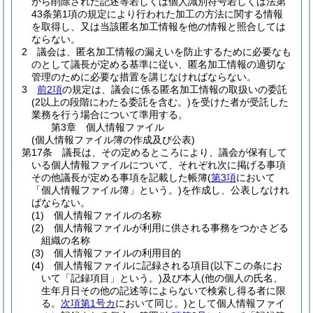
から削除された記述等若しくは個人識別符号若しくは法第
43条第1項の規定により行われた加工の方法に関する情報
を取得し、又は当該匿名加工情報を他の情報と照合しては
ならない。
2
議会は、匿名加工情報の漏えいを防止するために必要なも
のとして議長が定める基準に従い、匿名加工情報の適切な
管理のために必要な措置を講じなければならない。
3
前2項
の規定は、議会に係る匿名加工情報の取扱いの委託
(2以上の段階にわたる委託を含む。)
を受けた者が受託した
業務を行う場合について準用する。
第3章
個人情報ファイル
(個人情報ファイル簿の作成及び公表)
第17条
議長は、その定めるところにより、議会が保有して
いる個人情報ファイルについて、それぞれ次に掲げる事項
その他議長が定める事項を記載した帳簿
(
第3項
において
「個人情報ファイル簿」という。)
を作成し、公表しなけれ
ばならない。
(1)
個人情報ファイルの名称
(2)
個人情報ファイルが利用に供される事務をつかさどる
組織の名称
(3)
個人情報ファイルの利用目的
(4)
個人情報ファイルに記録される項目
(以下この条にお
いて「記録項目」という。)
及び本人
(他の個人の氏名、
生年月日その他の記述等によらないで検索し得る者に限
る。
次項第1号カ
において同じ。)
として個人情報ファイ