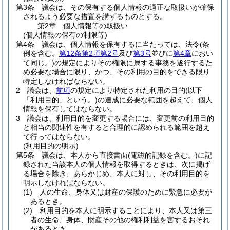
第3条
議会は、その保有する個人情報の適正な取扱いが確保
されるよう必要な措置を講ずるものとする。
第2章
個人情報等の取扱い
(個人情報の保有の制限等)
第4条
議会は、個人情報を保有するに当たっては、法令
(条
例を含む。
第12条第2項第2号
及び
第3号
並びに
第4章
におい
て同じ。)
の規定によりその権限に属する事務を遂行するた
め必要な場合に限り、かつ、その利用の目的をできる限り
特定しなければならない。
2
議会は、
前項
の規定により特定された利用の目的
(以下
「利用目的」という。)
の達成に必要な範囲を超えて、個人
情報を保有してはならない。
3
議会は、利用目的を変更する場合には、変更前の利用目的
と相当の関連性を有すると合理的に認められる範囲を超え
て行ってはならない。
(利用目的の明示)
第5条
議会は、本人から直接書面
(電磁的記録を含む。)
に記
録された当該本人の個人情報を取得するときは、次に掲げ
る場合を除き、あらかじめ、本人に対し、その利用目的を
明示しなければならない。
(1)
人の生命、身体又は財産の保護のために緊急に必要が
あるとき。
(2)
利用目的を本人に明示することにより、本人又は第三
者の生命、身体、財産その他の権利利益を害するおそれ
があるとき。