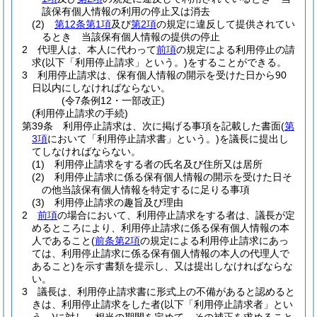
該保有個人情報の利用の停止又は消去
(2)
第12条第1項
及び
第2項
の規定に違反して提供されてい
るとき 当該保有個人情報の提供の停止
2
代理人は、本人に代わって
前項
の規定による利用停止の請
求
(以下「利用停止請求」という。)
をすることができる。
3
利用停止請求は、保有個人情報の開示を受けた日から90
日以内にしなければならない。
(令7条例12・一部改正)
(利用停止請求の手続)
第39条
利用停止請求は、次に掲げる事項を記載した書面
(
第
3項
において「利用停止請求書」という。)
を議長に提出し
てしなければならない。
(1)
利用停止請求をする者の氏名及び住所又は居所
(2)
利用停止請求に係る保有個人情報の開示を受けた日そ
の他当該保有個人情報を特定するに足りる事項
(3)
利用停止請求の趣旨及び理由
2
前項
の場合において、利用停止請求をする者は、議長が定
めるところにより、利用停止請求に係る保有個人情報の本
人であること
(
前条第2項
の規定による利用停止請求にあっ
ては、利用停止請求に係る保有個人情報の本人の代理人で
あること)
を示す書類を提示し、又は提出しなければならな
い。
3
議長は、利用停止請求書に形式上の不備があると認めると
きは、利用停止請求をした者
(以下「利用停止請求者」とい