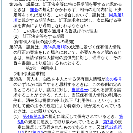
第36条
議長は、訂正決定等に特に長期間を要すると認める
ときは、
前条
の規定にかかわらず、相当の期間内に訂正決
定等をすれば足りる。
この場合において、議長は、
同条第1
項
に規定する期間内に、訂正請求者に対し、次に掲げる事
項を書面により通知しなければならない。
(1)
この条の規定を適用する旨及びその理由
(2)
訂正決定等をする期限
(保有個人情報の提供先への通知)
第37条
議長は、
第34条第1項
の決定に基づく保有個人情報
の訂正の実施をした場合において、必要があると認めると
きは、当該保有個人情報の提供先に対し、遅滞なく、その
旨を書面により通知するものとする。
第3節
利用停止
(利用停止請求権)
第38条
何人も、自己を本人とする保有個人情報が
次の各号
のいずれかに該当すると思料するときは、この条例の定め
るところにより、議長に対し、
当該各号
に定める措置を請
求することができる。
ただし、当該保有個人情報の利用の
停止、消去又は提供の停止
(以下「利用停止」という。)
に
関して他の法令の規定により特別の手続が定められている
ときは、この限りでない。
(1)
第4条第2項
の規定に違反して保有されているとき、
第
6条
の規定に違反して取り扱われているとき、
第7条
の規
定に違反して取得されたものであるとき、又は
第12条第
1項
及び
第2項
の規定に違反して利用されているとき 当