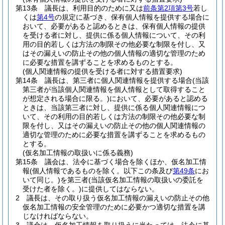
第13条
議長は、利用目的のために又は
前条第2項第3号
若し
くは
第4号
の規定に基づき、保有個人情報を提供する場合に
おいて、必要があると認めるときは、保有個人情報の提供
を受ける者に対し、提供に係る個人情報について、その利
用の目的若しくは方法の制限その他必要な制限を付し、又
はその漏えいの防止その他の個人情報の適切な管理のため
に必要な措置を講ずることを求めるものとする。
(個人関連情報の提供を受ける者に対する措置要求)
第14条
議長は、第三者に個人関連情報を提供する場合
(当該
第三者が当該個人関連情報を個人情報として取得すること
が想定される場合に限る。)
において、必要があると認める
ときは、当該第三者に対し、提供に係る個人関連情報につ
いて、その利用の目的若しくは方法の制限その他必要な制
限を付し、又はその漏えいの防止その他の個人関連情報の
適切な管理のために必要な措置を講ずることを求めるもの
とする。
(仮名加工情報の取扱いに係る義務)
第15条
議会は、法令に基づく場合を除くほか、仮名加工情
報
(個人情報であるものを除く。以下この条及び
第49条
にお
いて同じ。)
を第三者
(当該仮名加工情報の取扱いの委託を
受けた者を除く。)
に提供してはならない。
2
議長は、その取り扱う仮名加工情報の漏えいの防止その他
仮名加工情報の安全管理のために必要かつ適切な措置を講
じなければならない。