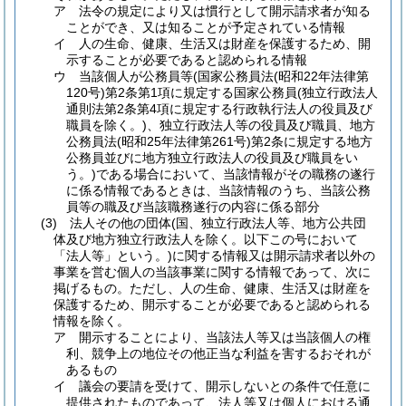
ア
法令の規定により又は慣行として開示請求者が知る
ことができ、又は知ることが予定されている情報
イ
人の生命、健康、生活又は財産を保護するため、開
示することが必要であると認められる情報
ウ
当該個人が公務員等
(国家公務員法
(昭和22年法律第
120号)
第2条第1項に規定する国家公務員
(独立行政法人
通則法第2条第4項に規定する行政執行法人の役員及び
職員を除く。)
、独立行政法人等の役員及び職員、地方
公務員法
(昭和25年法律第261号)
第2条に規定する地方
公務員並びに地方独立行政法人の役員及び職員をい
う。)
である場合において、当該情報がその職務の遂行
に係る情報であるときは、当該情報のうち、当該公務
員等の職及び当該職務遂行の内容に係る部分
(3)
法人その他の団体
(国、独立行政法人等、地方公共団
体及び地方独立行政法人を除く。以下この号において
「法人等」という。)
に関する情報又は開示請求者以外の
事業を営む個人の当該事業に関する情報であって、次に
掲げるもの。
ただし、人の生命、健康、生活又は財産を
保護するため、開示することが必要であると認められる
情報を除く。
ア
開示することにより、当該法人等又は当該個人の権
利、競争上の地位その他正当な利益を害するおそれが
あるもの
イ
議会の要請を受けて、開示しないとの条件で任意に
提供されたものであって、法人等又は個人における通