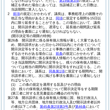
しなければならない。
ただし、
第19条第3項
の規定により
補正を求めた場合にあっては、当該補正に要した日数は、
当該期間に算入しない。
2
前項
の規定にかかわらず、議長は、事務処理上の困難その
他正当な理由があるときは、
同項
に規定する期間を15日以
内に限り延長することができる。
この場合において、議長
は、開示請求者に対し、遅滞なく、延長後の期間及び延長
の理由を書面により通知しなければならない。
(開示決定等の期限の特例)
第26条
開示請求に係る保有個人情報が著しく大量であるた
め、開示請求があった日から29日以内にその全てについて
開示決定等をすることにより事務の遂行に著しい支障が生
ずるおそれがある場合には、
前条
の規定にかかわらず、議
長は、開示請求に係る保有個人情報のうちの相当の部分に
つき当該期間内に開示決定等をし、残りの保有個人情報に
ついては相当の期間内に開示決定等をすれば足りる。
この
場合において、議長は、
同条第1項
に規定する期間内に、開
示請求者に対し、次に掲げる事項を書面により通知しなけ
ればならない。
(1)
この条の規定を適用する旨及びその理由
(2)
残りの保有個人情報について開示決定等をする期限
(第三者に対する意見書提出の機会の付与等)
第27条
開示請求に係る保有個人情報に国、独立行政法人
等、地方公共団体、地方独立行政法人及び開示請求者以外
の者
(以下この条、
第45条第2項第3号
及び
第46条
において