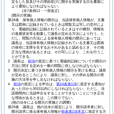
定をした旨及びその理由並びに開示を実施する日を書面に
より通知しなければならない。
(令7条例12・一部改正)
(開示の実施)
第28条
保有個人情報の開示は、当該保有個人情報が、文書
又は図画に記録されているときは閲覧又は写しの交付によ
り、電磁的記録に記録されているときはその種別、情報化
の進展状況等を勘案して議長が定める方法により行う。
た
だし、閲覧の方法による保有個人情報の開示にあっては、
議長は、当該保有個人情報が記録されている文書又は図画
の保存に支障を生ずるおそれがあると認めるとき、その他
正当な理由があるときは、その写しにより、これを行うこ
とができる。
2
議長は、
前項
の規定に基づく電磁的記録についての開示の
方法に関する定めを一般の閲覧に供しなければならない。
3
開示決定に基づき保有個人情報の開示を受ける者は、議長
が定めるところにより、議長に対し、その求める開示の実
施の方法等を申し出なければならない。
4
前項
の規定による申出は、
第24条第1項
に規定する通知が
あった日から30日以内にしなければならない。
ただし、当
該期間内に当該申出をすることができないことにつき正当
な理由があるときは、この限りでない。
(他の法令による開示の実施との調整)
第29条
議長は、他の法令の規定により、開示請求者に対し
開示請求に係る保有個人情報が
前条第1項本文
に規定する方