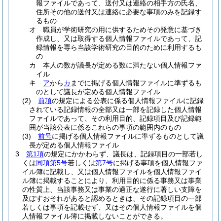
報ファイルであって、送付又は連絡の相手方の氏名、
住所その他の送付又は連絡に必要な事項のみを記録す
るもの
オ
職員が学術研究の用に供するためその発意に基づき
作成し、又は取得する個人情報ファイルであって、記
録情報を専ら当該学術研究の目的のために利用するも
の
カ
本人の数が議長が定める数に満たない個人情報ファ
イル
キ
ア
から
カ
までに掲げる個人情報ファイルに準ずるも
のとして議長が定める個人情報ファイル
(2)
前項
の規定による公表に係る個人情報ファイルに記録
されている記録情報の全部又は一部を記録した個人情報
ファイルであって、その利用目的、記録項目及び記録範
囲が当該公表に係るこれらの事項の範囲内のもの
(3)
前号
に掲げる個人情報ファイルに準ずるものとして議
長が定める個人情報ファイル
3
第1項
の規定にかかわらず、議長は、記録項目の一部若し
くは
同項第5号
若しくは
第7号
に掲げる事項を個人情報ファ
イル簿に記載し、又は個人情報ファイルを個人情報ファイ
ル簿に掲載することにより、利用目的に係る事務又は事業
の性質上、当該事務又は事業の適正な遂行に著しい支障を
及ぼすおそれがあると認めるときは、その記録項目の一部
若しくは事項を記載せず、又はその個人情報ファイルを個
人情報ファイル簿に掲載しないことができる。