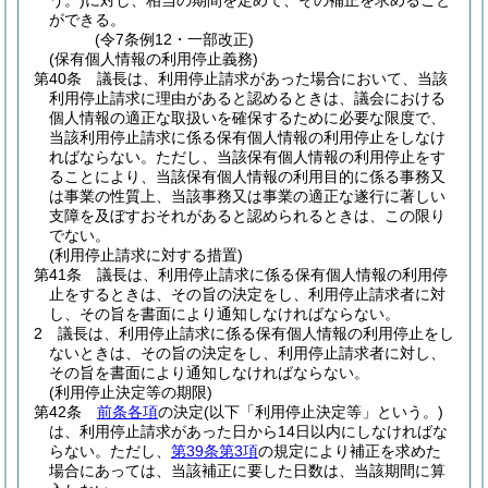
う。)
に対し、相当の期間を定めて、その補正を求めること
ができる。
(令7条例12・一部改正)
(保有個人情報の利用停止義務)
第40条
議長は、利用停止請求があった場合において、当該
利用停止請求に理由があると認めるときは、議会における
個人情報の適正な取扱いを確保するために必要な限度で、
当該利用停止請求に係る保有個人情報の利用停止をしなけ
ればならない。
ただし、当該保有個人情報の利用停止をす
ることにより、当該保有個人情報の利用目的に係る事務又
は事業の性質上、当該事務又は事業の適正な遂行に著しい
支障を及ぼすおそれがあると認められるときは、この限り
でない。
(利用停止請求に対する措置)
第41条
議長は、利用停止請求に係る保有個人情報の利用停
止をするときは、その旨の決定をし、利用停止請求者に対
し、その旨を書面により通知しなければならない。
2
議長は、利用停止請求に係る保有個人情報の利用停止をし
ないときは、その旨の決定をし、利用停止請求者に対し、
その旨を書面により通知しなければならない。
(利用停止決定等の期限)
第42条
前条各項
の決定
(以下「利用停止決定等」という。)
は、利用停止請求があった日から14日以内にしなければな
らない。
ただし、
第39条第3項
の規定により補正を求めた
場合にあっては、当該補正に要した日数は、当該期間に算