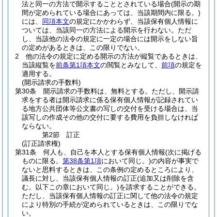
法と同一の方法で開示することとされている場合
(開示の期
間が定められている場合にあっては、当該期間内に限る。)
には、
同項本文
の規定にかかわらず、当該保有個人情報に
ついては、当該同一の方法による開示を行わない。
ただ
し、当該他の法令の規定に一定の場合には開示をしない旨
の定めがあるときは、この限りでない。
2
他の法令の規定に定める開示の方法が縦覧であるときは、
当該縦覧を
前条第1項本文
の閲覧とみなして、
前項
の規定を
適用する。
(開示請求の手数料)
第30条
開示請求の手数料は、無料とする。
ただし、開示請
求をする者は開示請求に係る保有個人情報が記録されてい
る地方公共団体等公文書の写しの交付を受ける場合は、当
該写しの作成その他の交付に要する費用を負担しなければ
ならない。
第2節
訂正
(訂正請求権)
第31条
何人も、自己を本人とする保有個人情報
(次に掲げる
ものに限る。
第38条第1項
において同じ。)
の内容が事実で
ないと思料するときは、この条例の定めるところにより、
議長に対し、当該保有個人情報の訂正
(追加又は削除を含
む。以下この章において同じ。)
を請求することができる。
ただし、当該保有個人情報の訂正に関して他の法令の規定
により特別の手続が定められているときは、この限りでな
い。