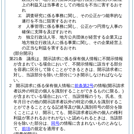
上の利益又は当事者としての地位を不当に害するおそ
れ
エ
調査研究に係る事務に関し、その公正かつ能率的な
遂行を不当に阻害するおそれ
オ
人事管理に係る事務に関し、公正かつ円滑な人事の
確保に支障を及ぼすおそれ
カ
独立行政法人等、地方公共団体が経営する企業又は
地方独立行政法人に係る事業に関し、その企業経営上
の正当な利益を害するおそれ
(部分開示)
第21条
議長は、開示請求に係る保有個人情報に不開示情報
が含まれている場合において、不開示情報に該当する部分
を容易に区分して除くことができるときは、開示請求者に
対し、当該部分を除いた部分につき開示しなければならな
い。
2
開示請求に係る保有個人情報に
前条第2号
の情報
(開示請求
者以外の特定の個人を識別することができるものに限る。)
が含まれている場合において、当該情報のうち、氏名、生
年月日その他の開示請求者以外の特定の個人を識別するこ
とができることとなる記述等及び個人識別符号の部分を除
くことにより、開示しても、開示請求者以外の個人の権利
利益が害されるおそれがないと認められるときは、当該部
分を除いた部分は、
同号
の情報に含まれないものとみなし
て、
前項
の規定を適用する。