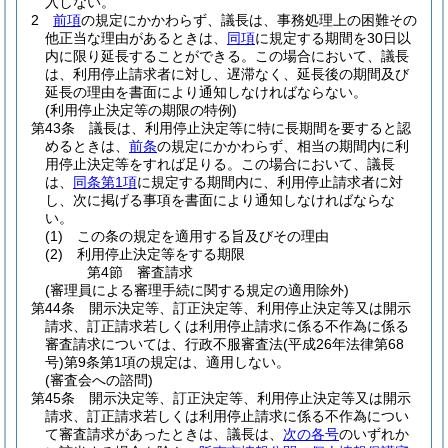
入しない。
2
前項
の規定にかかわらず、議長は、事務処理上の困難その
他正当な理由があるときは、
同項
に規定する期間を30日以
内に限り延長することができる。
この場合において、議長
は、利用停止請求者に対し、遅滞なく、延長後の期間及び
延長の理由を書面により通知しなければならない。
(利用停止決定等の期限の特例)
第43条
議長は、利用停止決定等に特に長期間を要すると認
めるときは、
前条
の規定にかかわらず、相当の期間内に利
用停止決定等をすれば足りる。
この場合において、議長
は、
同条第1項
に規定する期間内に、利用停止請求者に対
し、次に掲げる事項を書面により通知しなければならな
い。
(1)
この条の規定を適用する旨及びその理由
(2)
利用停止決定等をする期限
第4節
審査請求
(審理員による審理手続に関する規定の適用除外)
第44条
開示決定等、訂正決定等、利用停止決定等又は開示
請求、訂正請求若しくは利用停止請求に係る不作為に係る
審査請求については、行政不服審査法
(平成26年法律第68
号)
第9条第1項の規定は、適用しない。
(審査会への諮問)
第45条
開示決定等、訂正決定等、利用停止決定等又は開示
請求、訂正請求若しくは利用停止請求に係る不作為につい
て審査請求があったときは、議長は、
次の各号
のいずれか