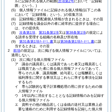
ルに記録される個人の範囲
(
次項第2号
において「記録範
囲」という。)
(5)
個人情報ファイルに記録される個人情報
(以下この条
において「記録情報」という。)
の収集方法
(6)
記録情報に要配慮個人情報が含まれるときは、その旨
(7)
記録情報を議会以外の者に経常的に提供する場合に
は、その提供先
(8)
次条第1項
、
第31条第1項
又は
第38条第1項
の規定によ
る請求を受理する組織の名称及び所在地
(9)
第31条第1項ただし書
又は
第38条第1項ただし書
に該
当するときは、その旨
2
前項
の規定は、次に掲げる個人情報ファイルについては、
適用しない。
(1)
次に掲げる個人情報ファイル
ア
議会の議員若しくは議員であった者又は職員若しく
は職員であった者に係る個人情報ファイルであって、
専らその人事、議員報酬、給与若しくは報酬若しくは
福利厚生に関する事項又はこれらに準ずる事項を記録
するもの
イ
専ら試験的な電子計算機処理の用に供するための個
人情報ファイル
ウ
1年以内に消去することとなる記録情報のみを記録す
る個人情報ファイル
エ
資料その他の物品若しくは金銭の送付又は業務上必
要な連絡のために利用する記録情報を記録した個人情