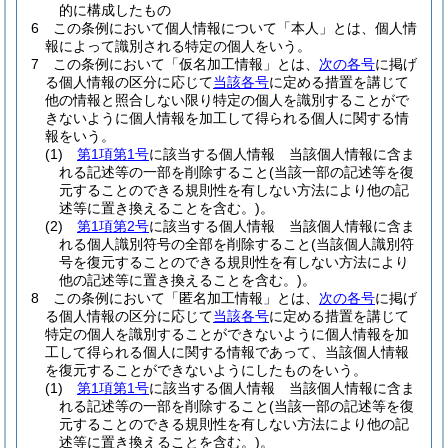
的に構成したもの
6
この条例において個人情報について「本人」とは、個人情
報によって識別される特定の個人をいう。
7
この条例において「仮名加工情報」とは、
次の各号
に掲げ
る個人情報の区分に応じて
当該各号
に定める措置を講じて
他の情報と照合しない限り特定の個人を識別することがで
きないように個人情報を加工して得られる個人に関する情
報をいう。
(1)
第1項第1号
に該当する個人情報 当該個人情報に含ま
れる記述等の一部を削除すること
(当該一部の記述等を復
元することのできる規則性を有しない方法により他の記
述等に置き換えることを含む。)
。
(2)
第1項第2号
に該当する個人情報 当該個人情報に含ま
れる個人識別符号の全部を削除すること
(当該個人識別符
号を復元することのできる規則性を有しない方法により
他の記述等に置き換えることを含む。)
。
8
この条例において「匿名加工情報」とは、
次の各号
に掲げ
る個人情報の区分に応じて
当該各号
に定める措置を講じて
特定の個人を識別することができないように個人情報を加
工して得られる個人に関する情報であって、当該個人情報
を復元することができないようにしたものをいう。
(1)
第1項第1号
に該当する個人情報 当該個人情報に含ま
れる記述等の一部を削除すること
(当該一部の記述等を復
元することのできる規則性を有しない方法により他の記
述等に置き換えることを含む。)
。