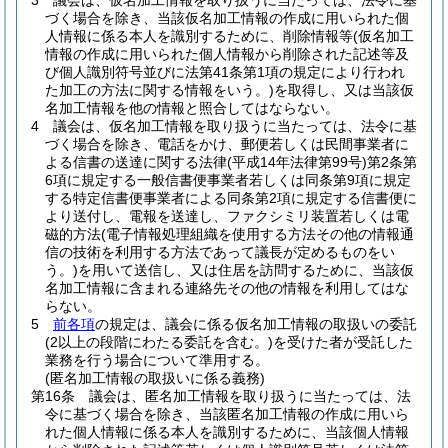
3
議会は、仮名加工情報を取り扱うに当たっては、法令に基
づく場合を除き、当該仮名加工情報の作成に用いられた個
人情報に係る本人を識別するために、削除情報等
(仮名加工
情報の作成に用いられた個人情報から削除された記述等及
び個人識別符号並びに法第41条第1項の規定により行われ
た加工の方法に関する情報をいう。)
を取得し、又は当該仮
名加工情報を他の情報と照合してはならない。
4
議会は、仮名加工情報を取り扱うに当たっては、法令に基
づく場合を除き、電話をかけ、郵便若しくは民間事業者に
よる信書の送達に関する法律
(平成14年法律第99号)
第2条第
6項に規定する一般信書便事業者若しくは同条第9項に規定
する特定信書便事業者による同条第2項に規定する信書便に
より送付し、電報を送達し、ファクシミリ装置若しくは電
磁的方法
(電子情報処理組織を使用する方法その他の情報通
信の技術を利用する方法であって議長が定めるものをい
う。)
を用いて送信し、又は住居を訪問するために、当該仮
名加工情報に含まれる連絡先その他の情報を利用してはな
らない。
5
前各項
の規定は、議会に係る仮名加工情報の取扱いの委託
(2以上の段階にわたる委託を含む。)
を受けた者が受託した
業務を行う場合について準用する。
(匿名加工情報の取扱いに係る義務)
第16条
議会は、匿名加工情報を取り扱うに当たっては、法
令に基づく場合を除き、当該匿名加工情報の作成に用いら
れた個人情報に係る本人を識別するために、当該個人情報