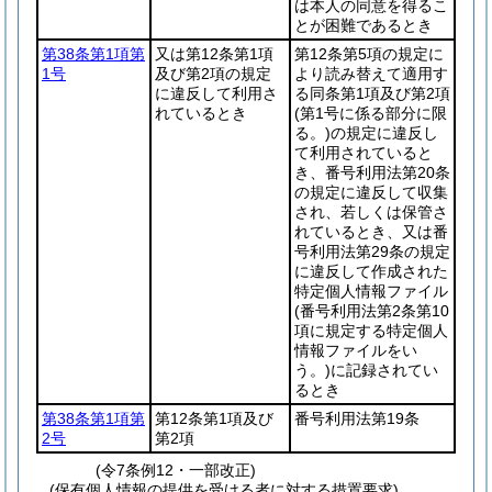
は本人の同意を得るこ
とが困難であるとき
第38条第1項第
又は第12条第1項
第12条第5項の規定に
1号
及び第2項の規定
より読み替えて適用す
に違反して利用さ
る同条第1項及び第2項
れているとき
(第1号に係る部分に限
る。)
の規定に違反し
て利用されていると
き、番号利用法第20条
の規定に違反して収集
され、若しくは保管さ
れているとき、又は番
号利用法第29条の規定
に違反して作成された
特定個人情報ファイル
(番号利用法第2条第10
項に規定する特定個人
情報ファイルをい
う。)
に記録されてい
るとき
第38条第1項第
第12条第1項及び
番号利用法第19条
2号
第2項
(令7条例12・一部改正)
(保有個人情報の提供を受ける者に対する措置要求)