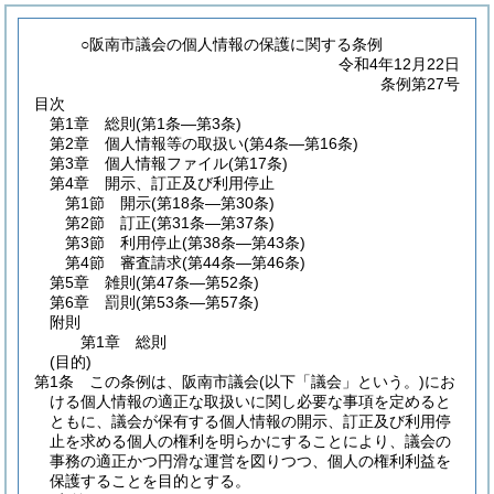
○阪南市議会の個人情報の保護に関する条例
令和4年12月22日
条例第27号
目次
第1章
総則
(第1条―第3条)
第2章
個人情報等の取扱い
(第4条―第16条)
第3章
個人情報ファイル
(第17条)
第4章
開示、訂正及び利用停止
第1節
開示
(第18条―第30条)
第2節
訂正
(第31条―第37条)
第3節
利用停止
(第38条―第43条)
第4節
審査請求
(第44条―第46条)
第5章
雑則
(第47条―第52条)
第6章
罰則
(第53条―第57条)
附則
第1章
総則
(目的)
第1条
この条例は、阪南市議会
(以下「議会」という。)
にお
ける個人情報の適正な取扱いに関し必要な事項を定めると
ともに、議会が保有する個人情報の開示、訂正及び利用停
止を求める個人の権利を明らかにすることにより、議会の
事務の適正かつ円滑な運営を図りつつ、個人の権利利益を
保護することを目的とする。