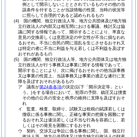
例として開示しないこととされているものその他の当
該条件を付することが当該情報の性質、当時の状況等
に照らして合理的であると認められるもの
(4)
国の機関、独立行政法人等、地方公共団体及び地方独
立行政法人の内部又は相互間における審議、検討又は協
議に関する情報であって、開示することにより、率直な
意見の交換若しくは意思決定の中立性が不当に損なわれ
るおそれ、不当に住民の間に混乱を生じさせるおそれ又
は特定の者に不当に利益を与え若しくは不利益を及ぼす
おそれがあるもの
(5)
国の機関、独立行政法人等、地方公共団体又は地方独
立行政法人が行う事務又は事業に関する情報であって、
開示することにより、次に掲げるおそれその他当該事務
又は事業の性質上、当該事務又は事業の適正な遂行に支
障を及ぼすおそれがあるもの
ア
議長が
第24条各項
の決定
(以下「開示決定等」とい
う。)
をする場合において、犯罪の予防、鎮圧又は捜査
その他の公共の安全と秩序の維持に支障を及ぼすおそ
れ
イ
監査、検査、取締り、試験又は租税の賦課若しくは
徴収に係る事務に関し、正確な事実の把握を困難にす
るおそれ又は違法若しくは不当な行為を容易にし、若
しくはその発見を困難にするおそれ
ウ
契約、交渉又は争訟に係る事務に関し、国、独立行
政法人等、地方公共団体又は地方独立行政法人の財産