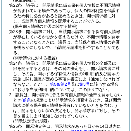
(裁量的開示)
第22条
議長は、開示請求に係る保有個人情報に不開示情報
が含まれている場合であっても、個人の権利利益を保護す
るため特に必要があると認めるときは、開示請求者に対
し、当該保有個人情報を開示することができる。
(保有個人情報の存否に関する情報)
第23条
開示請求に対し、当該開示請求に係る保有個人情報
が存在しているか否かを答えるだけで、不開示情報を開示
することとなるときは、議長は、当該保有個人情報の存否
を明らかにしないで、当該開示請求を拒否することができ
る。
(開示請求に対する措置)
第24条
議長は、開示請求に係る保有個人情報の全部又は一
部を開示するときは、その旨の決定をし、開示請求者に対
し、その旨、開示する保有個人情報の利用目的及び開示の
実施に関し議長が定める事項を書面により通知しなければ
ならない。
ただし、
第5条第2号
又は
第3号
に該当する場合
における当該利用目的については、この限りでない。
2
議長は、開示請求に係る保有個人情報の全部を開示しない
とき
(
前条
の規定により開示請求を拒否するとき、及び開示
請求に係る保有個人情報を保有していないときを含む。)
は、開示をしない旨の決定をし、開示請求者に対し、その
旨を書面により通知しなければならない。
(開示決定等の期限)
第25条
開示決定等は、開示請求があった日から14日以内に