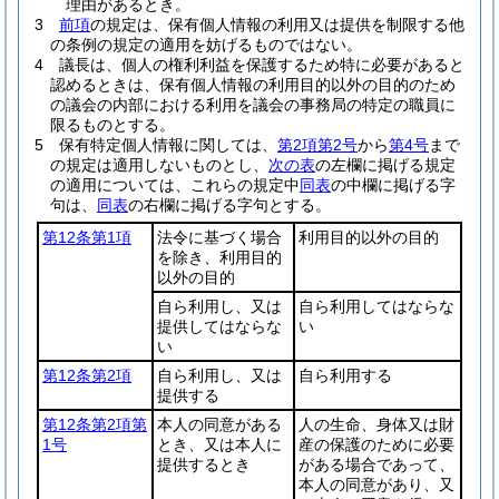
理由があるとき。
3
前項
の規定は、保有個人情報の利用又は提供を制限する他
の条例の規定の適用を妨げるものではない。
4
議長は、個人の権利利益を保護するため特に必要があると
認めるときは、保有個人情報の利用目的以外の目的のため
の議会の内部における利用を議会の事務局の特定の職員に
限るものとする。
5
保有特定個人情報に関しては、
第2項第2号
から
第4号
まで
の規定は適用しないものとし、
次の表
の左欄に掲げる規定
の適用については、これらの規定中
同表
の中欄に掲げる字
句は、
同表
の右欄に掲げる字句とする。
第12条第1項
法令に基づく場合
利用目的以外の目的
を除き、利用目的
以外の目的
自ら利用し、又は
自ら利用してはならな
提供してはならな
い
い
第12条第2項
自ら利用し、又は
自ら利用する
提供する
第12条第2項第
本人の同意がある
人の生命、身体又は財
1号
とき、又は本人に
産の保護のために必要
提供するとき
がある場合であって、
本人の同意があり、又