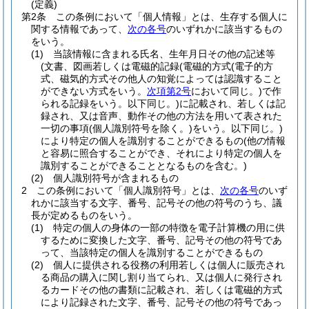
(定義)
第2条
この条例において「個人情報」とは、生存する個人に
関する情報であって、
次の各号
のいずれかに該当するもの
をいう。
(1)
当該情報に含まれる氏名、生年月日その他の記述等
(文書、図画若しくは電磁的記録
(電磁的方式
(電子的方
式、磁気的方式その他人の知覚によっては認識すること
ができない方式をいう。
次項第2号
において同じ。)
で作
られる記録をいう。以下同じ。)
に記載され、若しくは記
録され、又は音声、動作その他の方法を用いて表された
一切の事項
(個人識別符号を除く。)
をいう。以下同じ。)
により特定の個人を識別することができるもの
(他の情報
と容易に照合することができ、それにより特定の個人を
識別することができることとなるものを含む。)
(2)
個人識別符号が含まれるもの
2
この条例において「個人識別符号」とは、
次の各号
のいず
れかに該当する文字、番号、記号その他の符号のうち、議
長が定めるものをいう。
(1)
特定の個人の身体の一部の特徴を電子計算機の用に供
するために変換した文字、番号、記号その他の符号であ
って、当該特定の個人を識別することができるもの
(2)
個人に提供される役務の利用若しくは個人に販売され
る商品の購入に関し割り当てられ、又は個人に発行され
るカードその他の書類に記載され、若しくは電磁的方式
により記録された文字、番号、記号その他の符号であっ