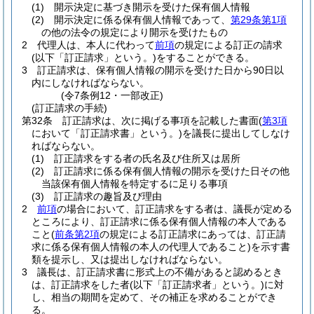
(1)
開示決定に基づき開示を受けた保有個人情報
(2)
開示決定に係る保有個人情報であって、
第29条第1項
の他の法令の規定により開示を受けたもの
2
代理人は、本人に代わって
前項
の規定による訂正の請求
(以下「訂正請求」という。)
をすることができる。
3
訂正請求は、保有個人情報の開示を受けた日から90日以
内にしなければならない。
(令7条例12・一部改正)
(訂正請求の手続)
第32条
訂正請求は、次に掲げる事項を記載した書面
(
第3項
において「訂正請求書」という。)
を議長に提出してしなけ
ればならない。
(1)
訂正請求をする者の氏名及び住所又は居所
(2)
訂正請求に係る保有個人情報の開示を受けた日その他
当該保有個人情報を特定するに足りる事項
(3)
訂正請求の趣旨及び理由
2
前項
の場合において、訂正請求をする者は、議長が定める
ところにより、訂正請求に係る保有個人情報の本人である
こと
(
前条第2項
の規定による訂正請求にあっては、訂正請
求に係る保有個人情報の本人の代理人であること)
を示す書
類を提示し、又は提出しなければならない。
3
議長は、訂正請求書に形式上の不備があると認めるとき
は、訂正請求をした者
(以下「訂正請求者」という。)
に対
し、相当の期間を定めて、その補正を求めることができ
る。