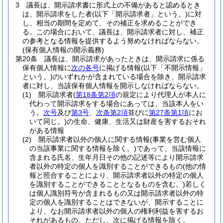
3
議長は、開示請求書に形式上の不備があると認めるとき
は、開示請求をした者
(以下「開示請求者」という。)
に対
し、相当の期間を定めて、その補正を求めることができ
る。
この場合において、議長は、開示請求者に対し、補正
の参考となる情報を提供するよう努めなければならない。
(保有個人情報の開示義務)
第20条
議長は、開示請求があったときは、開示請求に係る
保有個人情報に
次の各号
に掲げる情報
(以下「不開示情報」
という。)
のいずれかが含まれている場合を除き、開示請求
者に対し、当該保有個人情報を開示しなければならない。
(1)
開示請求者
(
第18条第2項
の規定により代理人が本人に
代わって開示請求をする場合にあっては、当該本人をい
う。
次号
及び
第3号
、
次条第2項
並びに
第27条第1項
にお
いて同じ。)
の生命、健康、生活又は財産を害するおそれ
がある情報
(2)
開示請求者以外の個人に関する情報
(事業を営む個人
の当該事業に関する情報を除く。)
であって、当該情報に
含まれる氏名、生年月日その他の記述等により開示請求
者以外の特定の個人を識別することができるもの
(他の情
報と照合することにより、開示請求者以外の特定の個人
を識別することができることとなるものを含む。)
若しく
は個人識別符号が含まれるもの又は開示請求者以外の特
定の個人を識別することはできないが、開示することに
より、なお開示請求者以外の個人の権利利益を害するお
それがあるもの。
ただし、次に掲げる情報を除く。