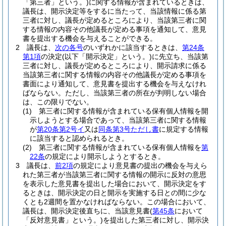
「第三者」という。)
に関する情報が含まれているときは、
議長は、開示決定等をするに当たって、当該情報に係る第
三者に対し、議長が定めるところにより、当該第三者に関
する情報の内容その他議長が定める事項を通知して、意見
書を提出する機会を与えることができる。
2
議長は、
次の各号
のいずれかに該当するときは、
第24条
第1項
の決定
(以下「開示決定」という。)
に先立ち、当該第
三者に対し、議長が定めるところにより、開示請求に係る
当該第三者に関する情報の内容その他議長が定める事項を
書面により通知して、意見書を提出する機会を与えなけれ
ばならない。
ただし、当該第三者の所在が判明しない場合
は、この限りでない。
(1)
第三者に関する情報が含まれている保有個人情報を開
示しようとする場合であって、当該第三者に関する情報
が
第20条第2号イ
又は
同条第3号ただし書
に規定する情報
に該当すると認められるとき。
(2)
第三者に関する情報が含まれている保有個人情報を
第
22条
の規定により開示しようとするとき。
3
議長は、
前2項
の規定により意見書の提出の機会を与えら
れた第三者が当該第三者に関する情報の開示に反対の意思
を表示した意見書を提出した場合において、開示決定をす
るときは、開示決定の日と開示を実施する日との間に少な
くとも2週間を置かなければならない。
この場合において、
議長は、開示決定後直ちに、当該意見書
(
第45条
において
「反対意見書」という。)
を提出した第三者に対し、開示決