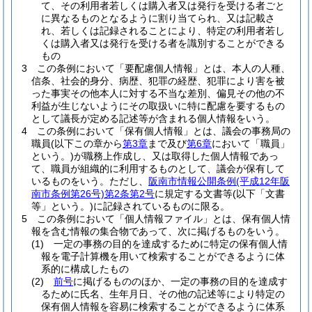
て、その利用者若しくは購入者又は発行を受ける者ごと
に異なるものとなるように割り当てられ、又は記載さ
れ、若しくは記録されることにより、特定の利用者若し
くは購入者又は発行を受ける者を識別することができる
もの
3
この条例において「要配慮個人情報」とは、本人の人種、
信条、社会的身分、病歴、犯罪の経歴、犯罪により害を被
った事実その他本人に対する不当な差別、偏見その他の不
利益が生じないようにその取扱いに特に配慮を要するもの
として議長が定める記述等が含まれる個人情報をいう。
4
この条例において「保有個人情報」とは、議会の事務局の
職員
(以下この章から
第3章
まで及び
第6章
において「職員」
という。)
が職務上作成し、又は取得した個人情報であっ
て、職員が組織的に利用するものとして、議会が保有して
いるものをいう。
ただし、
阪南市情報公開条例
(平成12年阪
南市条例第26号)
第2条第2号
に規定する文書等
(以下「文書
等」という。)
に記録されているものに限る。
5
この条例において「個人情報ファイル」とは、保有個人情
報を含む情報の集合物であって、次に掲げるものをいう。
(1)
一定の事務の目的を達成するために特定の保有個人情
報を電子計算機を用いて検索することができるように体
系的に構成したもの
(2)
前号
に掲げるもののほか、一定の事務の目的を達成す
るために氏名、生年月日、その他の記述等により特定の
保有個人情報を容易に検索することができるように体系