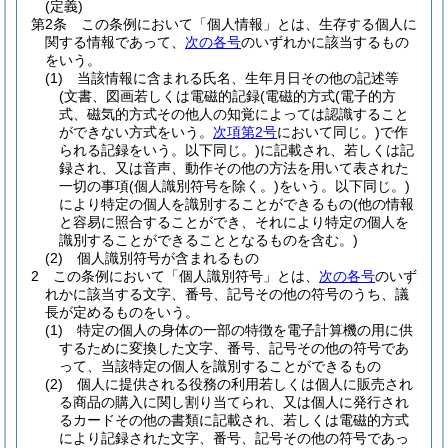
(定義)
第2条
この条例において「個人情報」とは、生存する個人に
関する情報であって、
次の各号
のいずれかに該当するもの
をいう。
(1)
当該情報に含まれる氏名、生年月日その他の記述等
(文書、図画若しくは電磁的記録
(電磁的方式
(電子的方
式、磁気的方式その他人の知覚によっては認識すること
ができない方式をいう。
次項第2号
において同じ。)
で作
られる記録をいう。以下同じ。)
に記載され、若しくは記
録され、又は音声、動作その他の方法を用いて表された
一切の事項
(個人識別符号を除く。)
をいう。以下同じ。)
により特定の個人を識別することができるもの
(他の情報
と容易に照合することができ、それにより特定の個人を
識別することができることとなるものを含む。)
(2)
個人識別符号が含まれるもの
2
この条例において「個人識別符号」とは、
次の各号
のいず
れかに該当する文字、番号、記号その他の符号のうち、議
長が定めるものをいう。
(1)
特定の個人の身体の一部の特徴を電子計算機の用に供
するために変換した文字、番号、記号その他の符号であ
って、当該特定の個人を識別することができるもの
(2)
個人に提供される役務の利用若しくは個人に販売され
る商品の購入に関し割り当てられ、又は個人に発行され
るカードその他の書類に記載され、若しくは電磁的方式
により記録された文字、番号、記号その他の符号であっ