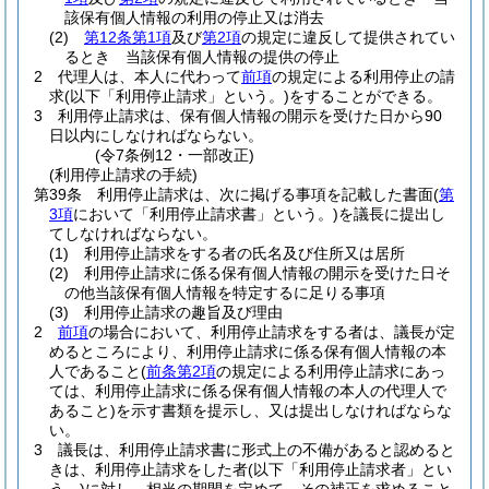
該保有個人情報の利用の停止又は消去
(2)
第12条第1項
及び
第2項
の規定に違反して提供されてい
るとき 当該保有個人情報の提供の停止
2
代理人は、本人に代わって
前項
の規定による利用停止の請
求
(以下「利用停止請求」という。)
をすることができる。
3
利用停止請求は、保有個人情報の開示を受けた日から90
日以内にしなければならない。
(令7条例12・一部改正)
(利用停止請求の手続)
第39条
利用停止請求は、次に掲げる事項を記載した書面
(
第
3項
において「利用停止請求書」という。)
を議長に提出し
てしなければならない。
(1)
利用停止請求をする者の氏名及び住所又は居所
(2)
利用停止請求に係る保有個人情報の開示を受けた日そ
の他当該保有個人情報を特定するに足りる事項
(3)
利用停止請求の趣旨及び理由
2
前項
の場合において、利用停止請求をする者は、議長が定
めるところにより、利用停止請求に係る保有個人情報の本
人であること
(
前条第2項
の規定による利用停止請求にあっ
ては、利用停止請求に係る保有個人情報の本人の代理人で
あること)
を示す書類を提示し、又は提出しなければならな
い。
3
議長は、利用停止請求書に形式上の不備があると認めると
きは、利用停止請求をした者
(以下「利用停止請求者」とい