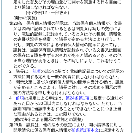
定をした旨及びその理由並びに開示を実施する日を書面に
より通知しなければならない。
(令7条例12・一部改正)
(開示の実施)
第28条
保有個人情報の開示は、当該保有個人情報が、文書
又は図画に記録されているときは閲覧又は写しの交付によ
り、電磁的記録に記録されているときはその種別、情報化
の進展状況等を勘案して議長が定める方法により行う。
た
だし、閲覧の方法による保有個人情報の開示にあっては、
議長は、当該保有個人情報が記録されている文書又は図画
の保存に支障を生ずるおそれがあると認めるとき、その他
正当な理由があるときは、その写しにより、これを行うこ
とができる。
2
議長は、
前項
の規定に基づく電磁的記録についての開示の
方法に関する定めを一般の閲覧に供しなければならない。
3
開示決定に基づき保有個人情報の開示を受ける者は、議長
が定めるところにより、議長に対し、その求める開示の実
施の方法等を申し出なければならない。
4
前項
の規定による申出は、
第24条第1項
に規定する通知が
あった日から30日以内にしなければならない。
ただし、当
該期間内に当該申出をすることができないことにつき正当
な理由があるときは、この限りでない。
(他の法令による開示の実施との調整)
第29条
議長は、他の法令の規定により、開示請求者に対し
開示請求に係る保有個人情報が
前条第1項本文
に規定する方