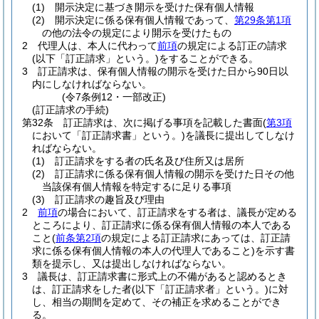
(1)
開示決定に基づき開示を受けた保有個人情報
(2)
開示決定に係る保有個人情報であって、
第29条第1項
の他の法令の規定により開示を受けたもの
2
代理人は、本人に代わって
前項
の規定による訂正の請求
(以下「訂正請求」という。)
をすることができる。
3
訂正請求は、保有個人情報の開示を受けた日から90日以
内にしなければならない。
(令7条例12・一部改正)
(訂正請求の手続)
第32条
訂正請求は、次に掲げる事項を記載した書面
(
第3項
において「訂正請求書」という。)
を議長に提出してしなけ
ればならない。
(1)
訂正請求をする者の氏名及び住所又は居所
(2)
訂正請求に係る保有個人情報の開示を受けた日その他
当該保有個人情報を特定するに足りる事項
(3)
訂正請求の趣旨及び理由
2
前項
の場合において、訂正請求をする者は、議長が定める
ところにより、訂正請求に係る保有個人情報の本人である
こと
(
前条第2項
の規定による訂正請求にあっては、訂正請
求に係る保有個人情報の本人の代理人であること)
を示す書
類を提示し、又は提出しなければならない。
3
議長は、訂正請求書に形式上の不備があると認めるとき
は、訂正請求をした者
(以下「訂正請求者」という。)
に対
し、相当の期間を定めて、その補正を求めることができ
る。