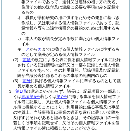
報ファイルであって、送付又は連絡の相手方の氏名、
住所その他の送付又は連絡に必要な事項のみを記録す
るもの
オ
職員が学術研究の用に供するためその発意に基づき
作成し、又は取得する個人情報ファイルであって、記
録情報を専ら当該学術研究の目的のために利用するも
の
カ
本人の数が議長が定める数に満たない個人情報ファ
イル
キ
ア
から
カ
までに掲げる個人情報ファイルに準ずるも
のとして議長が定める個人情報ファイル
(2)
前項
の規定による公表に係る個人情報ファイルに記録
されている記録情報の全部又は一部を記録した個人情報
ファイルであって、その利用目的、記録項目及び記録範
囲が当該公表に係るこれらの事項の範囲内のもの
(3)
前号
に掲げる個人情報ファイルに準ずるものとして議
長が定める個人情報ファイル
3
第1項
の規定にかかわらず、議長は、記録項目の一部若し
くは
同項第5号
若しくは
第7号
に掲げる事項を個人情報ファ
イル簿に記載し、又は個人情報ファイルを個人情報ファイ
ル簿に掲載することにより、利用目的に係る事務又は事業
の性質上、当該事務又は事業の適正な遂行に著しい支障を
及ぼすおそれがあると認めるときは、その記録項目の一部
若しくは事項を記載せず、又はその個人情報ファイルを個
人情報ファイル簿に掲載しないことができる。