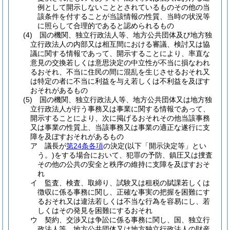
例として開示しないこととされているものその他の当
該条件を付することが当該情報の性質、当時の状況等
に照らして合理的であると認められるもの
(4)
国の機関、独立行政法人等、地方公共団体及び地方独
立行政法人の内部又は相互間における審議、検討又は協
議に関する情報であって、開示することにより、率直な
意見の交換若しくは意思決定の中立性が不当に損なわれ
るおそれ、不当に住民の間に混乱を生じさせるおそれ又
は特定の者に不当に利益を与え若しくは不利益を及ぼす
おそれがあるもの
(5)
国の機関、独立行政法人等、地方公共団体又は地方独
立行政法人が行う事務又は事業に関する情報であって、
開示することにより、次に掲げるおそれその他当該事務
又は事業の性質上、当該事務又は事業の適正な遂行に支
障を及ぼすおそれがあるもの
ア
議長が
第24条各項
の決定
(以下「開示決定等」とい
う。)
をする場合において、犯罪の予防、鎮圧又は捜査
その他の公共の安全と秩序の維持に支障を及ぼすおそ
れ
イ
監査、検査、取締り、試験又は租税の賦課若しくは
徴収に係る事務に関し、正確な事実の把握を困難にす
るおそれ又は違法若しくは不当な行為を容易にし、若
しくはその発見を困難にするおそれ
ウ
契約、交渉又は争訟に係る事務に関し、国、独立行
政法人等、地方公共団体又は地方独立行政法人の財産