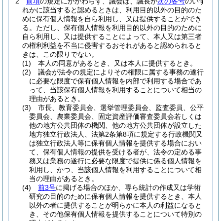
2
前項
の規定にかかわらず、議会は、議長が
次の各号
のいず
れかに該当すると認めるときは、利用目的以外の目的のた
めに保有個人情報を自ら利用し、又は提供することができ
る。
ただし、保有個人情報を利用目的以外の目的のために
自ら利用し、又は提供することによって、本人又は第三者
の権利利益を不当に侵害するおそれがあると認められると
きは、この限りでない。
(1)
本人の同意があるとき、又は本人に提供するとき。
(2)
議会が法令の規定によりその権限に属する事務の遂行
に必要な限度で保有個人情報を内部で利用する場合であ
って、当該保有個人情報を利用することについて相当の
理由があるとき。
(3)
市長、教育委員会、選挙管理委員会、監査委員、公平
委員会、農業委員会、固定資産評価審査委員会若しくは
他の地方公共団体の機関、他の地方公共団体が設立した
地方独立行政法人、法第2条第8項に規定する行政機関又
は独立行政法人等に保有個人情報を提供する場合におい
て、保有個人情報の提供を受ける者が、法令の定める事
務又は業務の遂行に必要な限度で提供に係る個人情報を
利用し、かつ、当該個人情報を利用することについて相
当の理由があるとき。
(4)
前3号
に掲げる場合のほか、専ら統計の作成又は学術
研究の目的のために保有個人情報を提供するとき、本人
以外の者に提供することが明らかに本人の利益になると
き、その他保有個人情報を提供することについて特別の