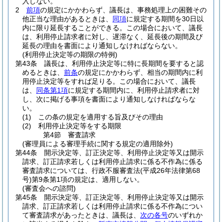
入しない。
2
前項
の規定にかかわらず、議長は、事務処理上の困難その
他正当な理由があるときは、
同項
に規定する期間を30日以
内に限り延長することができる。
この場合において、議長
は、利用停止請求者に対し、遅滞なく、延長後の期間及び
延長の理由を書面により通知しなければならない。
(利用停止決定等の期限の特例)
第43条
議長は、利用停止決定等に特に長期間を要すると認
めるときは、
前条
の規定にかかわらず、相当の期間内に利
用停止決定等をすれば足りる。
この場合において、議長
は、
同条第1項
に規定する期間内に、利用停止請求者に対
し、次に掲げる事項を書面により通知しなければならな
い。
(1)
この条の規定を適用する旨及びその理由
(2)
利用停止決定等をする期限
第4節
審査請求
(審理員による審理手続に関する規定の適用除外)
第44条
開示決定等、訂正決定等、利用停止決定等又は開示
請求、訂正請求若しくは利用停止請求に係る不作為に係る
審査請求については、行政不服審査法
(平成26年法律第68
号)
第9条第1項の規定は、適用しない。
(審査会への諮問)
第45条
開示決定等、訂正決定等、利用停止決定等又は開示
請求、訂正請求若しくは利用停止請求に係る不作為につい
て審査請求があったときは、議長は、
次の各号
のいずれか