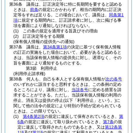
第36条
議長は、訂正決定等に特に長期間を要すると認める
ときは、
前条
の規定にかかわらず、相当の期間内に訂正決
定等をすれば足りる。
この場合において、議長は、
同条第1
項
に規定する期間内に、訂正請求者に対し、次に掲げる事
項を書面により通知しなければならない。
(1)
この条の規定を適用する旨及びその理由
(2)
訂正決定等をする期限
(保有個人情報の提供先への通知)
第37条
議長は、
第34条第1項
の決定に基づく保有個人情報
の訂正の実施をした場合において、必要があると認めると
きは、当該保有個人情報の提供先に対し、遅滞なく、その
旨を書面により通知するものとする。
第3節
利用停止
(利用停止請求権)
第38条
何人も、自己を本人とする保有個人情報が
次の各号
のいずれかに該当すると思料するときは、この条例の定め
るところにより、議長に対し、
当該各号
に定める措置を請
求することができる。
ただし、当該保有個人情報の利用の
停止、消去又は提供の停止
(以下「利用停止」という。)
に
関して他の法令の規定により特別の手続が定められている
ときは、この限りでない。
(1)
第4条第2項
の規定に違反して保有されているとき、
第
6条
の規定に違反して取り扱われているとき、
第7条
の規
定に違反して取得されたものであるとき、又は
第12条第
1項
及び
第2項
の規定に違反して利用されているとき 当