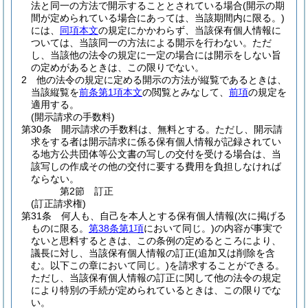
法と同一の方法で開示することとされている場合
(開示の期
間が定められている場合にあっては、当該期間内に限る。)
には、
同項本文
の規定にかかわらず、当該保有個人情報に
ついては、当該同一の方法による開示を行わない。
ただ
し、当該他の法令の規定に一定の場合には開示をしない旨
の定めがあるときは、この限りでない。
2
他の法令の規定に定める開示の方法が縦覧であるときは、
当該縦覧を
前条第1項本文
の閲覧とみなして、
前項
の規定を
適用する。
(開示請求の手数料)
第30条
開示請求の手数料は、無料とする。
ただし、開示請
求をする者は開示請求に係る保有個人情報が記録されてい
る地方公共団体等公文書の写しの交付を受ける場合は、当
該写しの作成その他の交付に要する費用を負担しなければ
ならない。
第2節
訂正
(訂正請求権)
第31条
何人も、自己を本人とする保有個人情報
(次に掲げる
ものに限る。
第38条第1項
において同じ。)
の内容が事実で
ないと思料するときは、この条例の定めるところにより、
議長に対し、当該保有個人情報の訂正
(追加又は削除を含
む。以下この章において同じ。)
を請求することができる。
ただし、当該保有個人情報の訂正に関して他の法令の規定
により特別の手続が定められているときは、この限りでな
い。