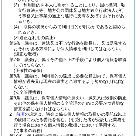
(3)
利用目的を本人に明示することにより、国の機関、独
立行政法人等、地方公共団体又は地方独立行政法人が行
う事務又は事業の適正な遂行に支障を及ぼすおそれがあ
るとき。
(4)
取得の状況からみて利用目的が明らかであると認めら
れるとき。
(不適正な利用の禁止)
第6条
議会は、違法又は不当な行為を助長し、又は誘発する
おそれがある方法により個人情報を利用してはならない。
(適正な取得)
第7条
議会は、偽りその他不正の手段により個人情報を取得
してはならない。
(正確性の確保)
第8条
議会は、利用目的の達成に必要な範囲内で、保有個人
情報が過去又は現在の事実と合致するよう努めなければな
らない。
(安全管理措置)
第9条
議長は、保有個人情報の漏えい、滅失又は毀損の防止
その他の保有個人情報の安全管理のために必要かつ適切な
措置を講じなければならない。
2
前項
の規定は、議会に係る個人情報の取扱いの委託
(2以上
の段階にわたる委託を含む。)
を受けた者が受託した業務を
行う場合における個人情報の取扱いにおいて準用する。
(従事者の義務)