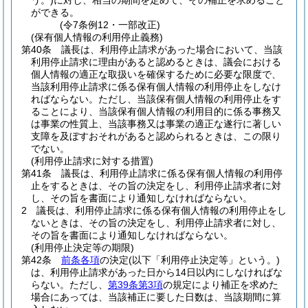
う。)
に対し、相当の期間を定めて、その補正を求めること
ができる。
(令7条例12・一部改正)
(保有個人情報の利用停止義務)
第40条
議長は、利用停止請求があった場合において、当該
利用停止請求に理由があると認めるときは、議会における
個人情報の適正な取扱いを確保するために必要な限度で、
当該利用停止請求に係る保有個人情報の利用停止をしなけ
ればならない。
ただし、当該保有個人情報の利用停止をす
ることにより、当該保有個人情報の利用目的に係る事務又
は事業の性質上、当該事務又は事業の適正な遂行に著しい
支障を及ぼすおそれがあると認められるときは、この限り
でない。
(利用停止請求に対する措置)
第41条
議長は、利用停止請求に係る保有個人情報の利用停
止をするときは、その旨の決定をし、利用停止請求者に対
し、その旨を書面により通知しなければならない。
2
議長は、利用停止請求に係る保有個人情報の利用停止をし
ないときは、その旨の決定をし、利用停止請求者に対し、
その旨を書面により通知しなければならない。
(利用停止決定等の期限)
第42条
前条各項
の決定
(以下「利用停止決定等」という。)
は、利用停止請求があった日から14日以内にしなければな
らない。
ただし、
第39条第3項
の規定により補正を求めた
場合にあっては、当該補正に要した日数は、当該期間に算