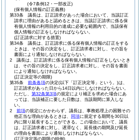
(令7条例12・一部改正)
(保有個人情報の訂正義務)
第33条
議長は、訂正請求があった場合において、当該訂正
請求に理由があると認めるときは、当該訂正請求に係る保
有個人情報の利用目的の達成に必要な範囲内で、当該保有
個人情報の訂正をしなければならない。
(訂正請求に対する措置)
第34条
議長は、訂正請求に係る保有個人情報の訂正をする
ときは、その旨の決定をし、訂正請求者に対し、その旨を
書面により通知しなければならない。
2
議長は、訂正請求に係る保有個人情報の訂正をしないとき
は、その旨の決定をし、訂正請求者に対し、その旨を書面
により通知しなければならない。
(訂正決定等の期限)
第35条
前条各項
の決定
(以下「訂正決定等」という。)
は、
訂正請求があった日から14日以内にしなければならない。
ただし、
第32条第3項
の規定により補正を求めた場合にあ
っては、当該補正に要した日数は、当該期間に算入しな
い。
2
前項
の規定にかかわらず、議長は、事務処理上の困難その
他正当な理由があるときは、
同項
に規定する期間を30日以
内に限り延長することができる。
この場合において、議長
は、訂正請求者に対し、遅滞なく、延長後の期間及び延長
の理由を書面により通知しなければならない。
(訂正決定等の期限の特例)