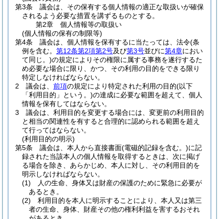
第3条
議会は、その保有する個人情報の適正な取扱いが確保
されるよう必要な措置を講ずるものとする。
第2章
個人情報等の取扱い
(個人情報の保有の制限等)
第4条
議会は、個人情報を保有するに当たっては、法令
(条
例を含む。
第12条第2項第2号
及び
第3号
並びに
第4章
におい
て同じ。)
の規定によりその権限に属する事務を遂行するた
め必要な場合に限り、かつ、その利用の目的をできる限り
特定しなければならない。
2
議会は、
前項
の規定により特定された利用の目的
(以下
「利用目的」という。)
の達成に必要な範囲を超えて、個人
情報を保有してはならない。
3
議会は、利用目的を変更する場合には、変更前の利用目的
と相当の関連性を有すると合理的に認められる範囲を超え
て行ってはならない。
(利用目的の明示)
第5条
議会は、本人から直接書面
(電磁的記録を含む。)
に記
録された当該本人の個人情報を取得するときは、次に掲げ
る場合を除き、あらかじめ、本人に対し、その利用目的を
明示しなければならない。
(1)
人の生命、身体又は財産の保護のために緊急に必要が
あるとき。
(2)
利用目的を本人に明示することにより、本人又は第三
者の生命、身体、財産その他の権利利益を害するおそれ
があるとき。