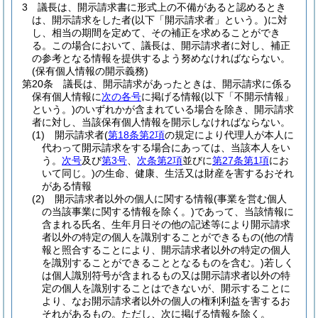
3
議長は、開示請求書に形式上の不備があると認めるとき
は、開示請求をした者
(以下「開示請求者」という。)
に対
し、相当の期間を定めて、その補正を求めることができ
る。
この場合において、議長は、開示請求者に対し、補正
の参考となる情報を提供するよう努めなければならない。
(保有個人情報の開示義務)
第20条
議長は、開示請求があったときは、開示請求に係る
保有個人情報に
次の各号
に掲げる情報
(以下「不開示情報」
という。)
のいずれかが含まれている場合を除き、開示請求
者に対し、当該保有個人情報を開示しなければならない。
(1)
開示請求者
(
第18条第2項
の規定により代理人が本人に
代わって開示請求をする場合にあっては、当該本人をい
う。
次号
及び
第3号
、
次条第2項
並びに
第27条第1項
にお
いて同じ。)
の生命、健康、生活又は財産を害するおそれ
がある情報
(2)
開示請求者以外の個人に関する情報
(事業を営む個人
の当該事業に関する情報を除く。)
であって、当該情報に
含まれる氏名、生年月日その他の記述等により開示請求
者以外の特定の個人を識別することができるもの
(他の情
報と照合することにより、開示請求者以外の特定の個人
を識別することができることとなるものを含む。)
若しく
は個人識別符号が含まれるもの又は開示請求者以外の特
定の個人を識別することはできないが、開示することに
より、なお開示請求者以外の個人の権利利益を害するお
それがあるもの。
ただし、次に掲げる情報を除く。