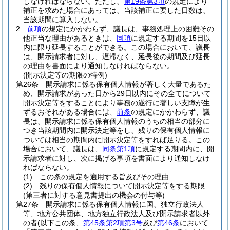
しなければならない。
ただし、
第19条第3項
の規定により
補正を求めた場合にあっては、当該補正に要した日数は、
当該期間に算入しない。
2
前項
の規定にかかわらず、議長は、事務処理上の困難その
他正当な理由があるときは、
同項
に規定する期間を15日以
内に限り延長することができる。
この場合において、議長
は、開示請求者に対し、遅滞なく、延長後の期間及び延長
の理由を書面により通知しなければならない。
(開示決定等の期限の特例)
第26条
開示請求に係る保有個人情報が著しく大量であるた
め、開示請求があった日から29日以内にその全てについて
開示決定等をすることにより事務の遂行に著しい支障が生
ずるおそれがある場合には、
前条
の規定にかかわらず、議
長は、開示請求に係る保有個人情報のうちの相当の部分に
つき当該期間内に開示決定等をし、残りの保有個人情報に
ついては相当の期間内に開示決定等をすれば足りる。
この
場合において、議長は、
同条第1項
に規定する期間内に、開
示請求者に対し、次に掲げる事項を書面により通知しなけ
ればならない。
(1)
この条の規定を適用する旨及びその理由
(2)
残りの保有個人情報について開示決定等をする期限
(第三者に対する意見書提出の機会の付与等)
第27条
開示請求に係る保有個人情報に国、独立行政法人
等、地方公共団体、地方独立行政法人及び開示請求者以外
の者
(以下この条、
第45条第2項第3号
及び
第46条
において