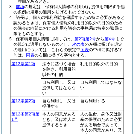
理由があるとき。
3
前項
の規定は、保有個人情報の利用又は提供を制限する他
の条例の規定の適用を妨げるものではない。
4
議長は、個人の権利利益を保護するため特に必要があると
認めるときは、保有個人情報の利用目的以外の目的のため
の議会の内部における利用を議会の事務局の特定の職員に
限るものとする。
5
保有特定個人情報に関しては、
第2項第2号
から
第4号
まで
の規定は適用しないものとし、
次の表
の左欄に掲げる規定
の適用については、これらの規定中
同表
の中欄に掲げる字
句は、
同表
の右欄に掲げる字句とする。
第12条第1項
法令に基づく場合
利用目的以外の目的
を除き、利用目的
以外の目的
自ら利用し、又は
自ら利用してはならな
提供してはならな
い
い
第12条第2項
自ら利用し、又は
自ら利用する
提供する
第12条第2項第
本人の同意がある
人の生命、身体又は財
1号
とき、又は本人に
産の保護のために必要
提供するとき
がある場合であって、
本人の同意があり、又