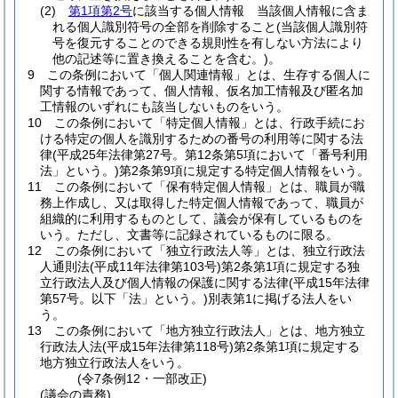
(2)
第1項第2号
に該当する個人情報 当該個人情報に含ま
れる個人識別符号の全部を削除すること
(当該個人識別符
号を復元することのできる規則性を有しない方法により
他の記述等に置き換えることを含む。)
。
9
この条例において「個人関連情報」とは、生存する個人に
関する情報であって、個人情報、仮名加工情報及び匿名加
工情報のいずれにも該当しないものをいう。
10
この条例において「特定個人情報」とは、行政手続にお
ける特定の個人を識別するための番号の利用等に関する法
律
(平成25年法律第27号。第12条第5項において「番号利用
法」という。)
第2条第9項に規定する特定個人情報をいう。
11
この条例において「保有特定個人情報」とは、職員が職
務上作成し、又は取得した特定個人情報であって、職員が
組織的に利用するものとして、議会が保有しているものを
いう。
ただし、文書等に記録されているものに限る。
12
この条例において「独立行政法人等」とは、独立行政法
人通則法
(平成11年法律第103号)
第2条第1項に規定する独
立行政法人及び個人情報の保護に関する法律
(平成15年法律
第57号。以下「法」という。)
別表第1に掲げる法人をい
う。
13
この条例において「地方独立行政法人」とは、地方独立
行政法人法
(平成15年法律第118号)
第2条第1項に規定する
地方独立行政法人をいう。
(令7条例12・一部改正)
(議会の責務)