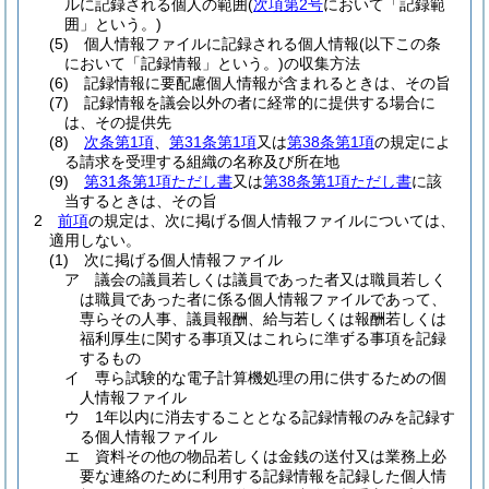
ルに記録される個人の範囲
(
次項第2号
において「記録範
囲」という。)
(5)
個人情報ファイルに記録される個人情報
(以下この条
において「記録情報」という。)
の収集方法
(6)
記録情報に要配慮個人情報が含まれるときは、その旨
(7)
記録情報を議会以外の者に経常的に提供する場合に
は、その提供先
(8)
次条第1項
、
第31条第1項
又は
第38条第1項
の規定によ
る請求を受理する組織の名称及び所在地
(9)
第31条第1項ただし書
又は
第38条第1項ただし書
に該
当するときは、その旨
2
前項
の規定は、次に掲げる個人情報ファイルについては、
適用しない。
(1)
次に掲げる個人情報ファイル
ア
議会の議員若しくは議員であった者又は職員若しく
は職員であった者に係る個人情報ファイルであって、
専らその人事、議員報酬、給与若しくは報酬若しくは
福利厚生に関する事項又はこれらに準ずる事項を記録
するもの
イ
専ら試験的な電子計算機処理の用に供するための個
人情報ファイル
ウ
1年以内に消去することとなる記録情報のみを記録す
る個人情報ファイル
エ
資料その他の物品若しくは金銭の送付又は業務上必
要な連絡のために利用する記録情報を記録した個人情