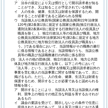
ア
法令の規定により又は慣行として開示請求者が知る
ことができ、又は知ることが予定されている情報
イ
人の生命、健康、生活又は財産を保護するため、開
示することが必要であると認められる情報
ウ
当該個人が公務員等
(国家公務員法
(昭和22年法律第
120号)
第2条第1項に規定する国家公務員
(独立行政法人
通則法第2条第4項に規定する行政執行法人の役員及び
職員を除く。)
、独立行政法人等の役員及び職員、地方
公務員法
(昭和25年法律第261号)
第2条に規定する地方
公務員並びに地方独立行政法人の役員及び職員をい
う。)
である場合において、当該情報がその職務の遂行
に係る情報であるときは、当該情報のうち、当該公務
員等の職及び当該職務遂行の内容に係る部分
(3)
法人その他の団体
(国、独立行政法人等、地方公共団
体及び地方独立行政法人を除く。以下この号において
「法人等」という。)
に関する情報又は開示請求者以外の
事業を営む個人の当該事業に関する情報であって、次に
掲げるもの。
ただし、人の生命、健康、生活又は財産を
保護するため、開示することが必要であると認められる
情報を除く。
ア
開示することにより、当該法人等又は当該個人の権
利、競争上の地位その他正当な利益を害するおそれが
あるもの
イ
議会の要請を受けて、開示しないとの条件で任意に
提供されたものであって、法人等又は個人における通