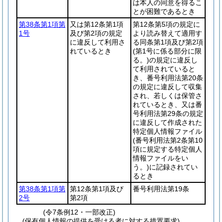
は本人の同意を得るこ
とが困難であるとき
第38条第1項第
又は第12条第1項
第12条第5項の規定に
1号
及び第2項の規定
より読み替えて適用す
に違反して利用さ
る同条第1項及び第2項
れているとき
(第1号に係る部分に限
る。)
の規定に違反し
て利用されていると
き、番号利用法第20条
の規定に違反して収集
され、若しくは保管さ
れているとき、又は番
号利用法第29条の規定
に違反して作成された
特定個人情報ファイル
(番号利用法第2条第10
項に規定する特定個人
情報ファイルをい
う。)
に記録されてい
るとき
第38条第1項第
第12条第1項及び
番号利用法第19条
2号
第2項
(令7条例12・一部改正)
(保有個人情報の提供を受ける者に対する措置要求)