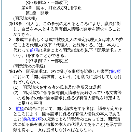
(令7条例12・一部改正)
第4章
開示、訂正及び利用停止
第1節
開示
(開示請求権)
第18条
何人も、この条例の定めるところにより、議長に対
し、自己を本人とする保有個人情報の開示を請求すること
ができる。
2
未成年者若しくは成年被後見人の法定代理人又は本人の委
任による代理人
(以下「代理人」と総称する。)
は、本人に
代わって
前項
の規定による開示の請求
(以下「開示請求」と
いう。)
をすることができる。
(令7条例12・一部改正)
(開示請求の手続)
第19条
開示請求は、次に掲げる事項を記載した書面
(
第3項
において「開示請求書」という。)
を議長に提出してしなけ
ればならない。
(1)
開示請求をする者の氏名及び住所又は居所
(2)
開示請求に係る保有個人情報が記録されている文書等
の名称その他の開示請求に係る保有個人情報を特定する
に足りる事項
2
前項
の場合において、開示請求をする者は、議長が定める
ところにより、開示請求に係る保有個人情報の本人である
こと
(
前条第2項
の規定による開示請求にあっては、開示請
求に係る保有個人情報の本人の代理人であること)
を示す書
類を提示し、又は提出しなければならない。