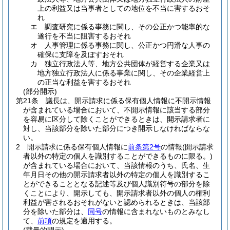
上の利益又は当事者としての地位を不当に害するおそ
れ
エ
調査研究に係る事務に関し、その公正かつ能率的な
遂行を不当に阻害するおそれ
オ
人事管理に係る事務に関し、公正かつ円滑な人事の
確保に支障を及ぼすおそれ
カ
独立行政法人等、地方公共団体が経営する企業又は
地方独立行政法人に係る事業に関し、その企業経営上
の正当な利益を害するおそれ
(部分開示)
第21条
議長は、開示請求に係る保有個人情報に不開示情報
が含まれている場合において、不開示情報に該当する部分
を容易に区分して除くことができるときは、開示請求者に
対し、当該部分を除いた部分につき開示しなければならな
い。
2
開示請求に係る保有個人情報に
前条第2号
の情報
(開示請求
者以外の特定の個人を識別することができるものに限る。)
が含まれている場合において、当該情報のうち、氏名、生
年月日その他の開示請求者以外の特定の個人を識別するこ
とができることとなる記述等及び個人識別符号の部分を除
くことにより、開示しても、開示請求者以外の個人の権利
利益が害されるおそれがないと認められるときは、当該部
分を除いた部分は、
同号
の情報に含まれないものとみなし
て、
前項
の規定を適用する。