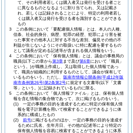
て、その利用者若しくは購入者又は発行を受ける者ごと
に異なるものとなるように割り当てられ、又は記載さ
れ、若しくは記録されることにより、特定の利用者若し
くは購入者又は発行を受ける者を識別することができる
もの
3
この条例において「要配慮個人情報」とは、本人の人種、
信条、社会的身分、病歴、犯罪の経歴、犯罪により害を被
った事実その他本人に対する不当な差別、偏見その他の不
利益が生じないようにその取扱いに特に配慮を要するもの
として議長が定める記述等が含まれる個人情報をいう。
4
この条例において「保有個人情報」とは、議会の事務局の
職員
(以下この章から
第3章
まで及び
第6章
において「職員」
という。)
が職務上作成し、又は取得した個人情報であっ
て、職員が組織的に利用するものとして、議会が保有して
いるものをいう。
ただし、
阪南市情報公開条例
(平成12年阪
南市条例第26号)
第2条第2号
に規定する文書等
(以下「文書
等」という。)
に記録されているものに限る。
5
この条例において「個人情報ファイル」とは、保有個人情
報を含む情報の集合物であって、次に掲げるものをいう。
(1)
一定の事務の目的を達成するために特定の保有個人情
報を電子計算機を用いて検索することができるように体
系的に構成したもの
(2)
前号
に掲げるもののほか、一定の事務の目的を達成す
るために氏名、生年月日、その他の記述等により特定の
保有個人情報を容易に検索することができるように体系