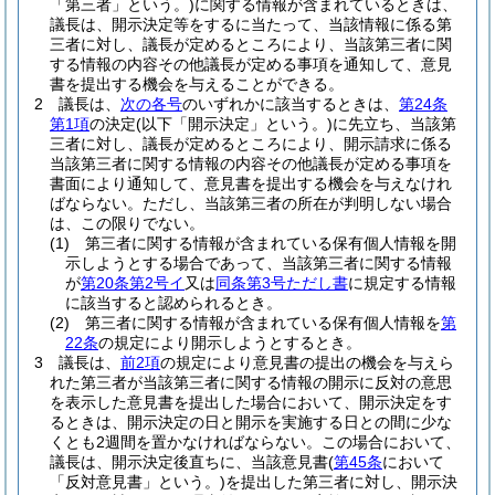
「第三者」という。)
に関する情報が含まれているときは、
議長は、開示決定等をするに当たって、当該情報に係る第
三者に対し、議長が定めるところにより、当該第三者に関
する情報の内容その他議長が定める事項を通知して、意見
書を提出する機会を与えることができる。
2
議長は、
次の各号
のいずれかに該当するときは、
第24条
第1項
の決定
(以下「開示決定」という。)
に先立ち、当該第
三者に対し、議長が定めるところにより、開示請求に係る
当該第三者に関する情報の内容その他議長が定める事項を
書面により通知して、意見書を提出する機会を与えなけれ
ばならない。
ただし、当該第三者の所在が判明しない場合
は、この限りでない。
(1)
第三者に関する情報が含まれている保有個人情報を開
示しようとする場合であって、当該第三者に関する情報
が
第20条第2号イ
又は
同条第3号ただし書
に規定する情報
に該当すると認められるとき。
(2)
第三者に関する情報が含まれている保有個人情報を
第
22条
の規定により開示しようとするとき。
3
議長は、
前2項
の規定により意見書の提出の機会を与えら
れた第三者が当該第三者に関する情報の開示に反対の意思
を表示した意見書を提出した場合において、開示決定をす
るときは、開示決定の日と開示を実施する日との間に少な
くとも2週間を置かなければならない。
この場合において、
議長は、開示決定後直ちに、当該意見書
(
第45条
において
「反対意見書」という。)
を提出した第三者に対し、開示決