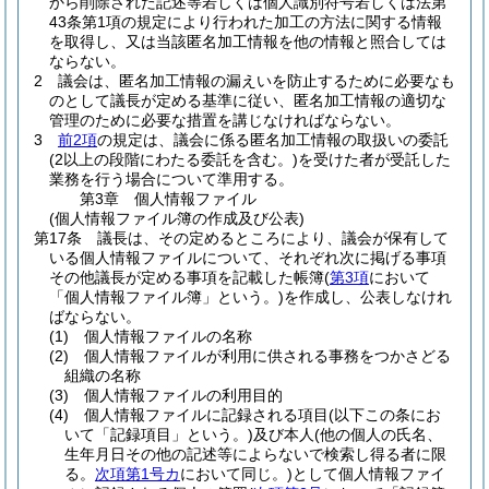
から削除された記述等若しくは個人識別符号若しくは法第
43条第1項の規定により行われた加工の方法に関する情報
を取得し、又は当該匿名加工情報を他の情報と照合しては
ならない。
2
議会は、匿名加工情報の漏えいを防止するために必要なも
のとして議長が定める基準に従い、匿名加工情報の適切な
管理のために必要な措置を講じなければならない。
3
前2項
の規定は、議会に係る匿名加工情報の取扱いの委託
(2以上の段階にわたる委託を含む。)
を受けた者が受託した
業務を行う場合について準用する。
第3章
個人情報ファイル
(個人情報ファイル簿の作成及び公表)
第17条
議長は、その定めるところにより、議会が保有して
いる個人情報ファイルについて、それぞれ次に掲げる事項
その他議長が定める事項を記載した帳簿
(
第3項
において
「個人情報ファイル簿」という。)
を作成し、公表しなけれ
ばならない。
(1)
個人情報ファイルの名称
(2)
個人情報ファイルが利用に供される事務をつかさどる
組織の名称
(3)
個人情報ファイルの利用目的
(4)
個人情報ファイルに記録される項目
(以下この条にお
いて「記録項目」という。)
及び本人
(他の個人の氏名、
生年月日その他の記述等によらないで検索し得る者に限
る。
次項第1号カ
において同じ。)
として個人情報ファイ