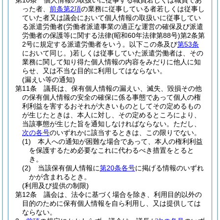
第10条
個人情報の取扱いに従事する職員若しくは職員であ
った者、
前条第2項
の業務に従事している者若しくは従事し
ていた者又は議会において個人情報の取扱いに従事してい
る派遣労働者
(労働者派遣事業の適正な運営の確保及び派遣
労働者の保護等に関する法律
(昭和60年法律第88号)
第2条第
2号に規定する派遣労働者をいう。以下この条及び
第53条
において同じ。)
若しくは従事していた派遣労働者は、その
業務に関して知り得た個人情報の内容をみだりに他人に知
らせ、又は不当な目的に利用してはならない。
(漏えい等の通知)
第11条
議長は、保有個人情報の漏えい、滅失、毀損その他
の保有個人情報の安全の確保に係る事態であって個人の権
利利益を害するおそれが大きいものとしてその定めるもの
が生じたときは、本人に対し、その定めるところにより、
当該事態が生じた旨を通知しなければならない。
ただし、
次の各号
のいずれかに該当するときは、この限りでない。
(1)
本人への通知が困難な場合であって、本人の権利利益
を保護するため必要なこれに代わるべき措置をとると
き。
(2)
当該保有個人情報に
第20条各号
に掲げる情報のいずれ
かが含まれるとき。
(利用及び提供の制限)
第12条
議会は、法令に基づく場合を除き、利用目的以外の
目的のために保有個人情報を自ら利用し、又は提供しては
ならない。