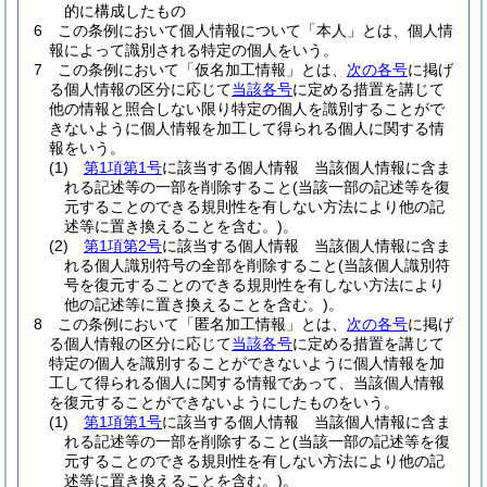
的に構成したもの
6
この条例において個人情報について「本人」とは、個人情
報によって識別される特定の個人をいう。
7
この条例において「仮名加工情報」とは、
次の各号
に掲げ
る個人情報の区分に応じて
当該各号
に定める措置を講じて
他の情報と照合しない限り特定の個人を識別することがで
きないように個人情報を加工して得られる個人に関する情
報をいう。
(1)
第1項第1号
に該当する個人情報 当該個人情報に含ま
れる記述等の一部を削除すること
(当該一部の記述等を復
元することのできる規則性を有しない方法により他の記
述等に置き換えることを含む。)
。
(2)
第1項第2号
に該当する個人情報 当該個人情報に含ま
れる個人識別符号の全部を削除すること
(当該個人識別符
号を復元することのできる規則性を有しない方法により
他の記述等に置き換えることを含む。)
。
8
この条例において「匿名加工情報」とは、
次の各号
に掲げ
る個人情報の区分に応じて
当該各号
に定める措置を講じて
特定の個人を識別することができないように個人情報を加
工して得られる個人に関する情報であって、当該個人情報
を復元することができないようにしたものをいう。
(1)
第1項第1号
に該当する個人情報 当該個人情報に含ま
れる記述等の一部を削除すること
(当該一部の記述等を復
元することのできる規則性を有しない方法により他の記
述等に置き換えることを含む。)
。