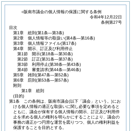
○阪南市議会の個人情報の保護に関する条例
令和4年12月22日
条例第27号
目次
第1章
総則
(第1条―第3条)
第2章
個人情報等の取扱い
(第4条―第16条)
第3章
個人情報ファイル
(第17条)
第4章
開示、訂正及び利用停止
第1節
開示
(第18条―第30条)
第2節
訂正
(第31条―第37条)
第3節
利用停止
(第38条―第43条)
第4節
審査請求
(第44条―第46条)
第5章
雑則
(第47条―第52条)
第6章
罰則
(第53条―第57条)
附則
第1章
総則
(目的)
第1条
この条例は、阪南市議会
(以下「議会」という。)
にお
ける個人情報の適正な取扱いに関し必要な事項を定めると
ともに、議会が保有する個人情報の開示、訂正及び利用停
止を求める個人の権利を明らかにすることにより、議会の
事務の適正かつ円滑な運営を図りつつ、個人の権利利益を
保護することを目的とする。