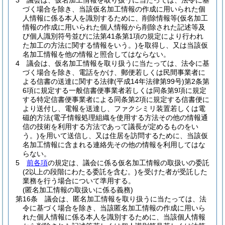
3
議会は、仮名加工情報を取り扱うに当たっては、法令に基
づく場合を除き、当該仮名加工情報の作成に用いられた個
人情報に係る本人を識別するために、削除情報等
(仮名加工
情報の作成に用いられた個人情報から削除された記述等及
び個人識別符号並びに法第41条第1項の規定により行われ
た加工の方法に関する情報をいう。)
を取得し、又は当該仮
名加工情報を他の情報と照合してはならない。
4
議会は、仮名加工情報を取り扱うに当たっては、法令に基
づく場合を除き、電話をかけ、郵便若しくは民間事業者に
よる信書の送達に関する法律
(平成14年法律第99号)
第2条第
6項に規定する一般信書便事業者若しくは同条第9項に規定
する特定信書便事業者による同条第2項に規定する信書便に
より送付し、電報を送達し、ファクシミリ装置若しくは電
磁的方法
(電子情報処理組織を使用する方法その他の情報通
信の技術を利用する方法であって議長が定めるものをい
う。)
を用いて送信し、又は住居を訪問するために、当該仮
名加工情報に含まれる連絡先その他の情報を利用してはな
らない。
5
前各項
の規定は、議会に係る仮名加工情報の取扱いの委託
(2以上の段階にわたる委託を含む。)
を受けた者が受託した
業務を行う場合について準用する。
(匿名加工情報の取扱いに係る義務)
第16条
議会は、匿名加工情報を取り扱うに当たっては、法
令に基づく場合を除き、当該匿名加工情報の作成に用いら
れた個人情報に係る本人を識別するために、当該個人情報