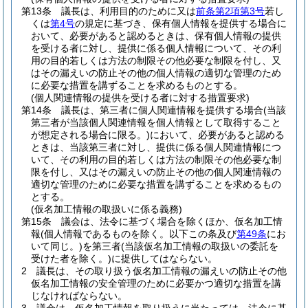
第13条
議長は、利用目的のために又は
前条第2項第3号
若し
くは
第4号
の規定に基づき、保有個人情報を提供する場合に
おいて、必要があると認めるときは、保有個人情報の提供
を受ける者に対し、提供に係る個人情報について、その利
用の目的若しくは方法の制限その他必要な制限を付し、又
はその漏えいの防止その他の個人情報の適切な管理のため
に必要な措置を講ずることを求めるものとする。
(個人関連情報の提供を受ける者に対する措置要求)
第14条
議長は、第三者に個人関連情報を提供する場合
(当該
第三者が当該個人関連情報を個人情報として取得すること
が想定される場合に限る。)
において、必要があると認める
ときは、当該第三者に対し、提供に係る個人関連情報につ
いて、その利用の目的若しくは方法の制限その他必要な制
限を付し、又はその漏えいの防止その他の個人関連情報の
適切な管理のために必要な措置を講ずることを求めるもの
とする。
(仮名加工情報の取扱いに係る義務)
第15条
議会は、法令に基づく場合を除くほか、仮名加工情
報
(個人情報であるものを除く。以下この条及び
第49条
にお
いて同じ。)
を第三者
(当該仮名加工情報の取扱いの委託を
受けた者を除く。)
に提供してはならない。
2
議長は、その取り扱う仮名加工情報の漏えいの防止その他
仮名加工情報の安全管理のために必要かつ適切な措置を講
じなければならない。