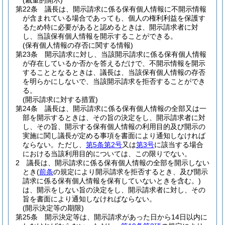
(裁量的開示)
第22条
議長は、開示請求に係る保有個人情報に不開示情報
が含まれている場合であっても、個人の権利利益を保護す
るため特に必要があると認めるときは、開示請求者に対
し、当該保有個人情報を開示することができる。
(保有個人情報の存否に関する情報)
第23条
開示請求に対し、当該開示請求に係る保有個人情報
が存在しているか否かを答えるだけで、不開示情報を開示
することとなるときは、議長は、当該保有個人情報の存否
を明らかにしないで、当該開示請求を拒否することができ
る。
(開示請求に対する措置)
第24条
議長は、開示請求に係る保有個人情報の全部又は一
部を開示するときは、その旨の決定をし、開示請求者に対
し、その旨、開示する保有個人情報の利用目的及び開示の
実施に関し議長が定める事項を書面により通知しなければ
ならない。
ただし、
第5条第2号
又は
第3号
に該当する場合
における当該利用目的については、この限りでない。
2
議長は、開示請求に係る保有個人情報の全部を開示しない
とき
(
前条
の規定により開示請求を拒否するとき、及び開示
請求に係る保有個人情報を保有していないときを含む。)
は、開示をしない旨の決定をし、開示請求者に対し、その
旨を書面により通知しなければならない。
(開示決定等の期限)
第25条
開示決定等は、開示請求があった日から14日以内に