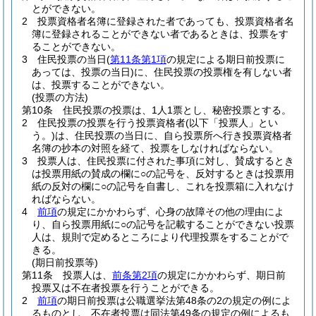
とができない。
2
投票資格者名簿に登録された者であっても、投票資格者名
簿に登録されることができない者であるときは、投票をす
ることができない。
3
住民投票の当日
(
第11条第1項
の規定による期日前投票に
あっては、投票の当日)
に、住民投票の投票権を有しない者
は、投票することができない。
(投票の方法)
第10条
住民投票の投票は、1人1票とし、秘密投票とする。
2
住民投票の投票を行う投票資格者
(以下「投票人」とい
う。)
は、住民投票の当日に、自ら投票所へ行き投票資格者
名簿の抄本の対照を経て、投票をしなければならない。
3
投票人は、住民投票に付された事項に対し、賛成するとき
は投票用紙の賛成の欄に○の記号を、反対するときは投票用
紙の反対の欄に○の記号を自書し、これを投票箱に入れなけ
ればならない。
4
前項
の規定にかかわらず、心身の故障その他の理由によ
り、自ら投票用紙に○の記号を記載することができない投票
人は、規則で定めるところにより代理投票をすることがで
きる。
(期日前投票等)
第11条
投票人は、
前条第2項
の規定にかかわらず、期日前
投票又は不在者投票を行うことができる。
2
前項
の期日前投票は公職選挙法第48条の2の規定の例によ
るものとし、不在者投票は同法第49条の規定の例によるも