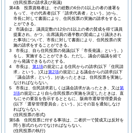
(住民投票の請求及び発議)
第4条
投票資格者は、その総数の6分の1以上の者の連署を
もって、その代表者
(以下「請求代表者」という。)
から、
市長に対して書面により、住民投票の実施の請求をするこ
とができる。
2
市議会は、議員定数の12分の1以上の者の賛成を得て議員
提案され、かつ、出席議員の過半数の賛成により議決され
た事項について、市長に対して書面により、住民投票の実
施の請求をすることができる。
3
市長は、自ら住民投票の発議
(以下「市長発議」という。)
をし、実施することができる。
ただし、議会の協議を経て
から発議できるものとする。
4
市長は、
第1項
の規定による住民からの請求
(以下「住民請
求」という。)
又は
第2項
の規定による議会からの請求
(以下
「議会請求」という。)
があったときは、住民投票を実施し
なければならない。
5
市長は、住民請求若しくは議会請求があったとき、又は
第
3項
の規定により自ら住民投票の実施を決定したときは、直
ちにその要旨を告示するとともに、阪南市選挙管理委員会
(以下「選挙管理委員会」という。)
にその旨を通知しなけ
ればならない。
(住民投票の形式)
第5条
住民投票に付する事項は、二者択一で賛成又は反対を
問う形式のものでなければならない。
(住民投票の執行)