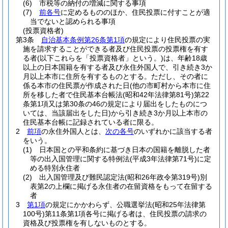
(6)
市税等の納付の増減に関する事項
(7)
前各号
に定めるもののほか、住民投票に付すことが適
当でないと認められる事項
(投票資格者)
第3条
自治基本条例第26条第1項
の規定により住民投票の実
施を請求することができる者及び住民投票の投票権を有す
る者
(以下これらを「投票資格者」という。)
は、年齢18歳
以上の日本国籍を有する者及び永住外国人で、引き続き3か
月以上本市に住所を有するものとする。
ただし、その者に
係る本市の住民票が作成された日
(他の市町村から本市に住
所を移した者で住民基本台帳法
(昭和42年法律第81号)
第22
条第1項又は第30条の46の規定により届出をしたものにつ
いては、当該届出をした日)
から引き続き3か月以上本市の
住民基本台帳に記録されている者に限る。
2
前項
の永住外国人とは、
次の各号
のいずれかに該当する者
をいう。
(1)
日本国との平和条約に基づき日本の国籍を離脱した者
等の出入国管理に関する特例法
(平成3年法律第71号)
に定
める特別永住者
(2)
出入国管理及び難民認定法
(昭和26年政令第319号)
別
表第2の上欄に掲げる永住者の在留資格をもって在留する
者
3
第1項
の規定にかかわらず、公職選挙法
(昭和25年法律第
100号)
第11条第1項各号に掲げる者は、住民投票の請求の
資格及び投票権を有しないものとする。