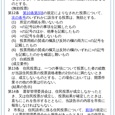
のとする。
(無効投票)
第12条
第10条第3項
の規定によりなされた投票について、
次の各号
のいずれかに該当する投票は、無効とする。
(1)
所定の用紙を用いないもの
(2)
○の記号以外の事項を記載したもの
(3)
○の記号のほか、他事を記載したもの
(4)
○の記号を自書しないもの
(5)
投票用紙の賛成の欄及び反対の欄の両方に○の記号を
記載したもの
(6)
投票用紙の賛成の欄又は反対の欄のいずれに○の記号
を記載したのかを確認し難いもの
(7)
白紙投票
(成立要件)
第13条
住民投票は、一つの事項について投票した者の総数
が当該住民投票の投票資格者数の2分の1に満たないとき
は、成立しないものとする。
この場合においては、開票作
業その他の作業は行わない。
(結果の告示)
第14条
選挙管理委員会は、住民投票が成立しなかったと
き、又は住民投票が成立し、投票結果が確定したときは、
直ちにこれを告示するとともに、当該告示の内容を市長に
報告しなければならない。
2
市長は、住民請求に係る住民投票について、
前項
の規定に
より選挙管理委員会から報告があったときは、その内容を