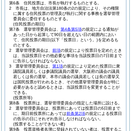
第6条
住民投票は、市長が執行するものとする。
2
市長は、地方自治法第180条の2の規定により、その権限
に属する住民投票の管理及び執行に関する事務を選挙管理
委員会に委任するものとする。
(住民投票の期日)
第7条
選挙管理委員会は、
第4条第5項
の規定による通知が
あった日から起算して90日を超えない日の範囲内におい
て、住民投票の期日
(以下「投票日」という。)
を定めるも
のとする。
2
選挙管理委員会は、
前項
の規定により投票日を定めたとき
は、当該投票日その他必要な事項を当該投票日の7日前まで
に告示しなければならない。
3
選挙管理委員会は、
第1項
の規定により定めた投票日に衆
議院議員若しくは参議院議員の選挙、大阪府の議会の議員
若しくは長の選挙、本市の議会の議員若しくは長の選挙又
は国民投票が行われるとき、その他選挙管理委員会が特に
必要があると認めるときは、当該投票日を変更することが
できる。
(投票所等)
第8条
投票所は、選挙管理委員会の指定した場所に設ける。
2
選挙管理委員会は、投票所にあっては投票日の5日前まで
に、期日前投票所にあっては
前条第2項
の規定による投票日
の告示の日にそれぞれ告示しなければならない。
(投票することができない者)
第9条
投票資格者名簿に登録されていない者は、投票するこ