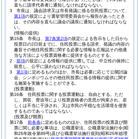
直ちに請求代表者に通知しなければならない。
3
市長は、議会請求又は市長発議に係る住民投票について、
第1項
の規定により選挙管理委員会から報告があったとき
は、その内容を直ちに議会の議長に通知しなければならな
い。
(情報の提供)
第15条
市長は、
第7条第2項
の規定による告示をした日から
投票日の2日前までに、住民投票に係る請求、発議の内容の
趣旨その他住民投票に関する必要な情報を広報誌その他適
当な方法により投票資格者に提供するものとする。
2
前項
の規定による情報の提供に際しては、中立性の保持に
留意し、公平に扱わなければならない。
3
第1項
に定めるもののほか、市長は必要に応じて公開討論
会、シンポジウムその他住民投票に係る情報の提供に関す
る施策を実施することができる。
(投票運動)
第16条
住民投票に関する投票運動は、自由とする。
ただ
し、買収、脅迫等により投票資格者の意思が拘束され、若
しくは不当に干渉され、又は市民の平穏な生活環境を侵害
するものであってはならない。
(投票及び開票)
第17条
前各条
に定めるもののほか、住民投票の投票及び開
票に関し必要な事項は、公職選挙法、公職選挙法施行令
(昭
和25年政令第89号)
及び公職選挙法施行規則
(昭和25年総理