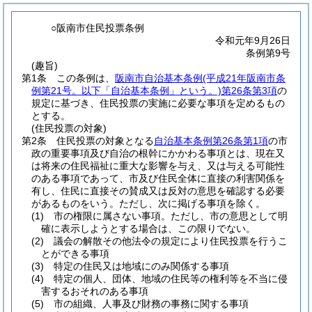
○阪南市住民投票条例
令和元年9月26日
条例第9号
(趣旨)
第1条
この条例は、
阪南市自治基本条例
(平成21年阪南市条
例第21号。以下「自治基本条例」という。)
第26条第3項
の
規定に基づき、住民投票の実施に必要な事項を定めるもの
とする。
(住民投票の対象)
第2条
住民投票の対象となる
自治基本条例第26条第1項
の市
政の重要事項及び自治の根幹にかかわる事項とは、現在又
は将来の住民福祉に重大な影響を与え、又は与える可能性
のある事項であって、市及び住民全体に直接の利害関係を
有し、住民に直接その賛成又は反対の意思を確認する必要
があるものをいう。
ただし、次に掲げる事項を除く。
(1)
市の権限に属さない事項。
ただし、市の意思として明
確に表示しようとする場合は、この限りでない。
(2)
議会の解散その他法令の規定により住民投票を行うこ
とができる事項
(3)
特定の住民又は地域にのみ関係する事項
(4)
特定の個人、団体、地域の住民等の権利等を不当に侵
害するおそれのある事項
(5)
市の組織、人事及び財務の事務に関する事項