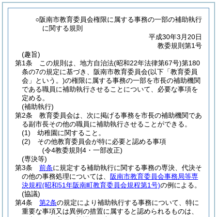
○阪南市教育委員会権限に属する事務の一部の補助執行
に関する規則
平成30年3月20日
教委規則第1号
(趣旨)
第1条
この規則は、地方自治法
(昭和22年法律第67号)
第180
条の7の規定に基づき、阪南市教育委員会
(以下「教育委員
会」という。)
の権限に属する事務の一部を市長の補助機関
である職員に補助執行させることについて、必要な事項を
定める。
(補助執行)
第2条
教育委員会は、次に掲げる事務を市長の補助機関であ
る副市長その他の職員に補助執行させることができる。
(1)
幼稚園に関すること。
(2)
その他教育委員会が特に必要と認める事項
(令4教委規則4・一部改正)
(専決等)
第3条
前条
に規定する補助執行に関する事務の専決、代決そ
の他の事務処理については、
阪南市教育委員会事務局等専
決規程
(昭和51年阪南町教育委員会規程第1号)
の例による。
(協議)
第4条
第2条
の規定により補助執行する事務について、特に
重要な事項又は異例の措置に属すると認められるものは、