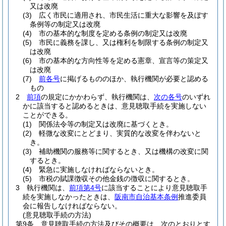
又は改廃
(3)
広く市民に適用され、市民生活に重大な影響を及ぼす
条例等の制定又は改廃
(4)
市の基本的な制度を定める条例の制定又は改廃
(5)
市民に義務を課し、又は権利を制限する条例の制定又
は改廃
(6)
市の基本的な方向性等を定める憲章、宣言等の策定又
は改廃
(7)
前各号
に掲げるもののほか、執行機関が必要と認める
もの
2
前項
の規定にかかわらず、執行機関は、
次の各号
のいずれ
かに該当すると認めるときは、意見聴取手続を実施しない
ことができる。
(1)
関係法令等の制定又は改廃に基づくとき。
(2)
軽微な改変にとどまり、実質的な改変を伴わないと
き。
(3)
補助機関の服務等に関するとき、又は機構の改変に関
するとき。
(4)
緊急に実施しなければならないとき。
(5)
市税の賦課徴収その他金銭の徴収に関するとき。
3
執行機関は、
前項第4号
に該当することにより意見聴取手
続を実施しなかったときは、
阪南市自治基本条例
推進委員
会に報告しなければならない。
(意見聴取手続の方法)
第9条
意見聴取手続の方法及びその概要は、次のとおりとす