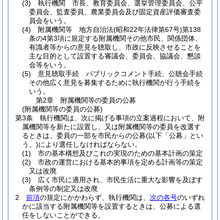
(3)
執行機関 市長、教育委員会、選挙管理委員会、公平
委員会、監査委員、農業委員会及び固定資産評価審査委
員会をいう。
(4)
附属機関等 地方自治法
(昭和22年法律第67号)
第138
条の4第3項に規定する附属機関その他市民、関係団体、
有識者等からの意見を聴取し、市政に反映させることを
主な目的として設置する審議会、委員会、協議会、懇談
会等をいう。
(5)
意見聴取手続 パブリックコメント手続、公聴会手続
その他広く意見を募集するために執行機関が行う手続を
いう。
第2章
附属機関等の委員の公募
(附属機関等の委員の公募)
第3条
執行機関は、次に掲げる事項の立案過程において、附
属機関等を新たに設置し、又は附属機関等の委員を改選す
るときは、委員の一部を市民からの公募
(以下「公募」とい
う。)
により選任しなければならない。
(1)
市の基本構想及びこれの実現のための基本計画の策定
(2)
市政の運営における基本的事項を定める計画等の策定
又は改廃
(3)
広く市民に適用され、市民生活に重大な影響を及ぼす
条例等の制定又は改廃
2
前項
の規定にかかわらず、執行機関は、
次の各号
のいずれ
かに該当する附属機関等を設置するときは、公募による選
任をしないことができる。