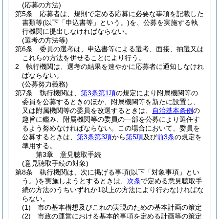
(応募の方法)
第5条
応募者は、規則で定める応募に必要な事項を記載した
書類等
(以下「申込書等」という。)
を、公募を実施する執
行機関に提出しなければならない。
(選考の方法等)
第6条
委員の選考は、申込書等による選考、面接、抽選又は
これらの方法を併せることにより行う。
2
執行機関は、選考の結果を速やかに応募者に通知しなけれ
ばならない。
(公募努力義務)
第7条
執行機関は、
第3条第1項
の規定により附属機関等の
委員を公募するときのほか、附属機関等を新たに設置し、
又は附属機関等の委員を改選するときは、
自治基本条例
の
趣旨に鑑み、附属機関等の委員の一部を公募により選任す
るよう努めなければならない。
この場合において、委員を
公募するときは、
第3条第3項
から
第5項
及び
前3条
の規定を
準用する。
第3章
意見聴取手続
(意見聴取手続の対象)
第8条
執行機関は、次に掲げる事項
(以下「対象事項」とい
う。)
を実施しようとするときは、
次条
で定める意見聴取手
続の方法のうちいずれか1以上の方法により行わなければな
らない。
(1)
市の基本構想及びこれの実現のための基本計画の策定
(2)
市政の運営における基本的事項を定める計画等の策定