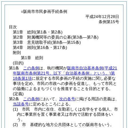
○阪南市市民参画手続条例
平成24年12月28日
条例第15号
目次
第1章
総則
(第1条・第2条)
第2章
附属機関等の委員の公募
(第3条―第7条)
第3章
意見聴取手続
(第8条―第15条)
第4章
雑則
(第16条・第17条)
附則
第1章
総則
(目的)
第1条
この条例
は、執行機関が
阪南市自治基本条例
(平成21
年阪南市条例第21号。以下「自治基本条例」という。)
第
18条第1項
に規定する市民参画の手続の実施に関し必要な
事項を定め、市民の市政への参画を促進し、もって市民と
の協働によるまちづくりを推進することを目的とする。
(定義)
第2条
この条例
において、
次の各号
に掲げる用語の意義は、
当該各号
に定めるところによる。
(1)
市民 市内に在住、在勤若しくは在学をする個人、市
内に事業所を置く事業者又は市内で活動する団体をい
う。
(2)
市 基礎的な地方公共団体としての阪南市をいう。