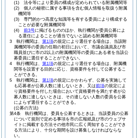
(1)
法令等により委員の構成が定められている附属機関等
(2)
個人の秘密に属する事項を含む個人情報を取扱う附属
機関等
(3)
専門的かつ高度な知識等を有する委員により構成する
ことが必要な附属機関等
(4)
前3号
に掲げるもののほか、執行機関が委員公募によ
る選任によることが適当でないと認める附属機関等
3
執行機関は、
第1項
の規定により選任する場合は、当該附
属機関等の委員の任期の初日において、市議会議員及び市
職員並びに市の2以上の附属機関等の委員にある者を当該公
募委員に選任することができない。
4
執行機関は、
第1項
の規定により選任する場合は、附属機
関等を設置する目的に応じ、資格要件を付して公募するこ
とができる。
5
執行機関は、
第1項
の規定にかかわらず、公募を実施して
も応募者が公募人数に達しないとき、又は
前項
の規定によ
り資格要件を付した場合において資格要件を満たす者が公
募人数に達しないときは、その達しない人数の委員を公募
によらず選任することができる。
(公募の方法)
第4条
執行機関は、委員を公募するときは、当該委員の公募
について規則で定める事項を市の広報紙及び市のウェブサ
イトに掲載する方法その他市民に広く周知することができ
る方法により、十分な期間を設け募集しなければならな
い。