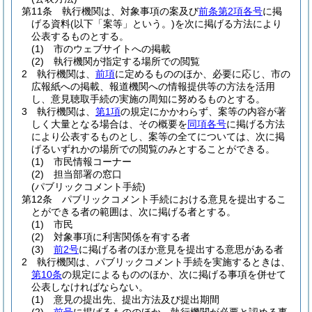
第11条
執行機関は、対象事項の案及び
前条第2項各号
に掲
げる資料
(以下「案等」という。)
を次に掲げる方法により
公表するものとする。
(1)
市のウェブサイトへの掲載
(2)
執行機関が指定する場所での閲覧
2
執行機関は、
前項
に定めるもののほか、必要に応じ、市の
広報紙への掲載、報道機関への情報提供等の方法を活用
し、意見聴取手続の実施の周知に努めるものとする。
3
執行機関は、
第1項
の規定にかかわらず、案等の内容が著
しく大量となる場合は、その概要を
同項各号
に掲げる方法
により公表するものとし、案等の全てについては、次に掲
げるいずれかの場所での閲覧のみとすることができる。
(1)
市民情報コーナー
(2)
担当部署の窓口
(パブリックコメント手続)
第12条
パブリックコメント手続における意見を提出するこ
とができる者の範囲は、次に掲げる者とする。
(1)
市民
(2)
対象事項に利害関係を有する者
(3)
前2号
に掲げる者のほか意見を提出する意思がある者
2
執行機関は、パブリックコメント手続を実施するときは、
第10条
の規定によるもののほか、次に掲げる事項を併せて
公表しなければならない。
(1)
意見の提出先、提出方法及び提出期間