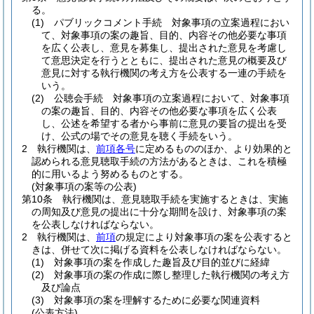
る。
(1)
パブリックコメント手続 対象事項の立案過程におい
て、対象事項の案の趣旨、目的、内容その他必要な事項
を広く公表し、意見を募集し、提出された意見を考慮し
て意思決定を行うとともに、提出された意見の概要及び
意見に対する執行機関の考え方を公表する一連の手続を
いう。
(2)
公聴会手続 対象事項の立案過程において、対象事項
の案の趣旨、目的、内容その他必要な事項を広く公表
し、公述を希望する者から事前に意見の要旨の提出を受
け、公式の場でその意見を聴く手続をいう。
2
執行機関は、
前項各号
に定めるもののほか、より効果的と
認められる意見聴取手続の方法があるときは、これを積極
的に用いるよう努めるものとする。
(対象事項の案等の公表)
第10条
執行機関は、意見聴取手続を実施するときは、実施
の周知及び意見の提出に十分な期間を設け、対象事項の案
を公表しなければならない。
2
執行機関は、
前項
の規定により対象事項の案を公表すると
きは、併せて次に掲げる資料を公表しなければならない。
(1)
対象事項の案を作成した趣旨及び目的並びに経緯
(2)
対象事項の案の作成に際し整理した執行機関の考え方
及び論点
(3)
対象事項の案を理解するために必要な関連資料
(公表方法)