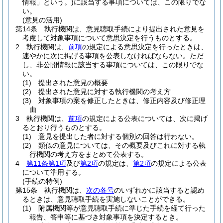
情報」という。)
に該当する事項については、この限りでな
い。
(意見の活用)
第14条
執行機関は、意見聴取手続により提出された意見を
考慮して対象事項について意思決定を行うものとする。
2
執行機関は、
前項
の規定による意思決定を行ったときは、
速やかに次に掲げる事項を公表しなければならない。
ただ
し、非公開情報に該当する事項については、この限りでな
い。
(1)
提出された意見の概要
(2)
提出された意見に対する執行機関の考え方
(3)
対象事項の案を修正したときは、修正内容及び修正理
由
3
執行機関は、
前項
の規定による公表については、次に掲げ
るとおり行うものとする。
(1)
意見を提出した者に対する個別の回答は行わない。
(2)
類似の意見については、その概要及びこれに対する執
行機関の考え方をまとめて公表する。
4
第11条第1項
及び
第2項
の規定は、
第2項
の規定による公表
について準用する。
(手続の特例)
第15条
執行機関は、
次の各号
のいずれかに該当すると認め
るときは、意見聴取手続を実施しないことができる。
(1)
附属機関等が意見聴取手続に準じた手続を経て行った
報告、答申等に基づき対象事項を決定するとき。