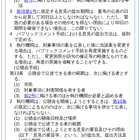
(2)
前号
に掲げるもののほか、執行機関が必要と認める事
項
3
前項第1号
に規定する意見の提出期間は、案等の公表の日
から起算して30日以上としなければならない。
ただし、緊
急の必要がある場合その他やむを得ない理由により30日の
期間を確保できない場合は、この限りでない。
4
パブリックコメント手続における意見の提出方法は、規則
で定める。
5
執行機関は、対象事項の案を公表した後に当該案を変更す
る場合は、パブリックコメント手続を再度実施するものと
する。
ただし、変更箇所が語句の修正等の軽微なものであ
る場合は、再度の実施を省略することができる。
(公聴会手続)
第13条
公聴会で公述できる者の範囲は、次に掲げる者とす
る。
(1)
市民
(2)
対象事項に利害関係を有する者
(3)
前2号
に掲げる者のほか執行機関が必要と認める者
2
執行機関は、公聴会を開催しようとするときは、
第10条
の規定によるもののほか、次に掲げる事項を併せて公表し
なければならない。
(1)
公聴会の開催日時及び場所
(2)
公聴会で公述できる者の範囲
(3)
公聴会で公述しようとする意見の要旨及びその理由
(以下「意見の要旨等」という。)
の提出先、提出方法及