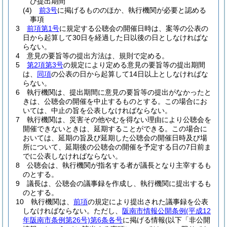
び提出期間
(4)
前3号
に掲げるもののほか、執行機関が必要と認める
事項
3
前項第1号
に規定する公聴会の開催日時は、案等の公表の
日から起算して30日を経過した日以後の日としなければな
らない。
4
意見の要旨等の提出方法は、規則で定める。
5
第2項第3号
の規定により定める意見の要旨等の提出期間
は、
同項
の公表の日から起算して14日以上としなければな
らない。
6
執行機関は、提出期間に意見の要旨等の提出がなかったと
きは、公聴会の開催を中止するものとする。
この場合にお
いては、中止の旨を公表しなければならない。
7
執行機関は、災害その他やむを得ない理由により公聴会を
開催できないときは、延期することができる。
この場合に
おいては、延期の旨及び延期した公聴会の開催日時及び場
所について、延期後の公聴会の開催を予定する日の7日前ま
でに公表しなければならない。
8
公聴会は、執行機関が指名する者が議長となり主宰するも
のとする。
9
議長は、公聴会の議事録を作成し、執行機関に提出するも
のとする。
10
執行機関は、
前項
の規定により提出された議事録を公表
しなければならない。
ただし、
阪南市情報公開条例
(平成12
年阪南市条例第26号)
第6条各号
に掲げる情報
(以下「非公開