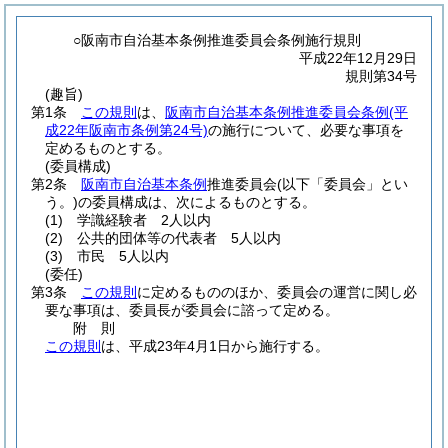
○阪南市自治基本条例推進委員会条例施行規則
平成22年12月29日
規則第34号
(趣旨)
第1条
この規則
は、
阪南市自治基本条例推進委員会条例
(平
成22年阪南市条例第24号)
の施行について、必要な事項を
定めるものとする。
(委員構成)
第2条
阪南市自治基本条例
推進委員会
(以下「委員会」とい
う。)
の委員構成は、次によるものとする。
(1)
学識経験者 2人以内
(2)
公共的団体等の代表者 5人以内
(3)
市民 5人以内
(委任)
第3条
この規則
に定めるもののほか、委員会の運営に関し必
要な事項は、委員長が委員会に諮って定める。
附
則
この規則
は、平成23年4月1日から施行する。