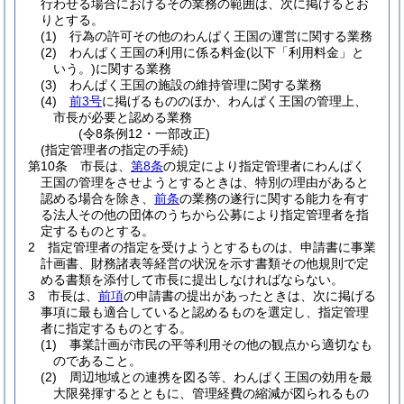
行わせる場合におけるその業務の範囲は、次に掲げるとお
りとする。
(1)
行為の許可その他のわんぱく王国の運営に関する業務
(2)
わんぱく王国の利用に係る料金
(以下「利用料金」と
いう。)
に関する業務
(3)
わんぱく王国の施設の維持管理に関する業務
(4)
前3号
に掲げるもののほか、わんぱく王国の管理上、
市長が必要と認める業務
(令8条例12・一部改正)
(指定管理者の指定の手続)
第10条
市長は、
第8条
の規定により指定管理者にわんぱく
王国の管理をさせようとするときは、特別の理由があると
認める場合を除き、
前条
の業務の遂行に関する能力を有す
る法人その他の団体のうちから公募により指定管理者を指
定するものとする。
2
指定管理者の指定を受けようとするものは、申請書に事業
計画書、財務諸表等経営の状況を示す書類その他規則で定
める書類を添付して市長に提出しなければならない。
3
市長は、
前項
の申請書の提出があったときは、次に掲げる
事項に最も適合していると認めるものを選定し、指定管理
者に指定するものとする。
(1)
事業計画が市民の平等利用その他の観点から適切なも
のであること。
(2)
周辺地域との連携を図る等、わんぱく王国の効用を最
大限発揮するとともに、管理経費の縮減が図られるもの