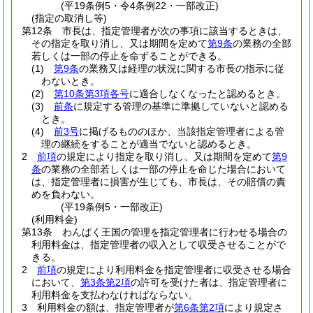
(平19条例5・令4条例22・一部改正)
(指定の取消し等)
第12条
市長は、指定管理者が次の事項に該当するときは、
その指定を取り消し、又は期間を定めて
第9条
の業務の全部
若しくは一部の停止を命ずることができる。
(1)
第9条
の業務又は経理の状況に関する市長の指示に従
わないとき。
(2)
第10条第3項各号
に適合しなくなったと認めるとき。
(3)
前条
に規定する管理の基準に準拠していないと認める
とき。
(4)
前3号
に掲げるもののほか、当該指定管理者による管
理の継続をすることが適当でないと認めるとき。
2
前項
の規定により指定を取り消し、又は期間を定めて
第9
条
の業務の全部若しくは一部の停止を命じた場合において
は、指定管理者に損害が生じても、市長は、その賠償の責
めを負わない。
(平19条例5・一部改正)
(利用料金)
第13条
わんぱく王国の管理を指定管理者に行わせる場合の
利用料金は、指定管理者の収入として収受させることがで
きる。
2
前項
の規定により利用料金を指定管理者に収受させる場合
において、
第3条第2項
の許可を受けた者は、指定管理者に
利用料金を支払わなければならない。
3
利用料金の額は、指定管理者が
第6条第2項
により規定さ