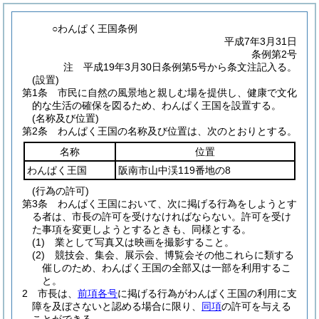
○わんぱく王国条例
平成7年3月31日
条例第2号
注 平成19年3月30日条例第5号から条文注記入る。
(設置)
第1条
市民に自然の風景地と親しむ場を提供し、健康で文化
的な生活の確保を図るため、わんぱく王国を設置する。
(名称及び位置)
第2条
わんぱく王国の名称及び位置は、次のとおりとする。
名称
位置
わんぱく王国
阪南市山中渓119番地の8
(行為の許可)
第3条
わんぱく王国において、次に掲げる行為をしようとす
る者は、市長の許可を受けなければならない。
許可を受け
た事項を変更しようとするときも、同様とする。
(1)
業として写真又は映画を撮影すること。
(2)
競技会、集会、展示会、博覧会その他これらに類する
催しのため、わんぱく王国の全部又は一部を利用するこ
と。
2
市長は、
前項各号
に掲げる行為がわんぱく王国の利用に支
障を及ぼさないと認める場合に限り、
同項
の許可を与える