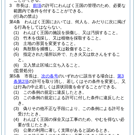
ことができる。
3
市長は、
前項
の許可にわんぱく王国の管理のため、必要な
範囲内で条件を付することができる。
(行為の禁止)
第4条
わんぱく王国においては、何人も、みだりに次に掲げ
る行為をしてはならない。
(1)
わんぱく王国の施設を損傷し、又は汚損すること。
(2)
竹木を伐採し、又は植物を採取すること。
(3)
土地の形質を変更すること。
(4)
鳥獣類を捕獲し、又は殺傷すること。
(5)
指定された場所以外で、たき火又は炊さんをするこ
と。
(6)
立入禁止区域に立ち入ること。
(監督処分)
第5条
市長は、
次の各号
のいずれかに該当する場合は、
第3
条第2項
の許可を取り消し、若しくはその条件を変更し、又
は行為の中止若しくは原状回復を命ずることができる。
(1)
この条例の規定に違反したとき。
(2)
この条例の規定による許可に付した条件に違反したと
き。
(3)
偽りその他不正な手段により、この条例による許可を
受けたとき。
(4)
わんぱく王国の保全又は工事のため、やむを得ない必
要が生じたとき。
(5)
公衆の利用に著しく支障があると認めるとき。