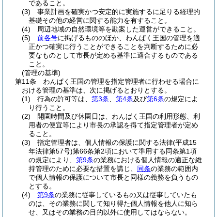
であること。
(3)
事業計画を確実かつ安定的に実施するに足りる経理的
基礎その他の経営に関する能力を有すること。
(4)
周辺地域の自然環境等を勘案した運営ができること。
(5)
前各号
に掲げるもののほか、わんぱく王国の管理を適
正かつ確実に行うことができることを判断するために必
要なものとして市長が定める基準に適合するものである
こと。
(管理の基準)
第11条
わんぱく王国の管理を指定管理者に行わせる場合に
おける管理の基準は、次に掲げるとおりとする。
(1)
行為の許可等は、
第3条
、
第4条
及び
第6条
の規定によ
り行うこと。
(2)
開園時間及び休園日は、わんぱく王国の利用形態、利
用者の便宜等により市長の承認を得て指定管理者が定め
ること。
(3)
指定管理者は、個人情報の保護に関する法律
(平成15
年法律第57号)
第66条第2項において準用する同条第1項
の規定により、
第9条
の業務における個人情報の適正な維
持管理のために必要な措置を講じ、
同条
の業務の範囲内
で個人情報の保護について市長と同様の義務を負うもの
とする。
(4)
第9条
の業務に従事しているもの又は従事していたも
のは、その業務に関して知り得た個人情報を他人に知ら
せ、又はその業務の目的以外に使用してはならない。