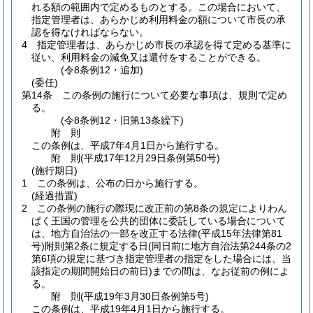
れる額の範囲内で定めるものとする。
この場合において、
指定管理者は、あらかじめ利用料金の額について市長の承
認を得なければならない。
4
指定管理者は、あらかじめ市長の承認を得て定める基準に
従い、利用料金の減免又は還付をすることができる。
(令8条例12・追加)
(委任)
第14条
この条例の施行について必要な事項は、規則で定め
る。
(令8条例12・旧第13条繰下)
附
則
この条例は、平成7年4月1日から施行する。
附
則
(平成17年12月29日
条例第50号)
(施行期日)
1
この条例は、公布の日から施行する。
(経過措置)
2
この条例の施行の際現に改正前の第8条の規定によりわん
ぱく王国の管理を公共的団体に委託している場合について
は、地方自治法の一部を改正する法律
(平成15年法律第81
号)
附則第2条に規定する日
(同日前に地方自治法第244条の2
第6項の規定に基づき指定管理者の指定をした場合には、当
該指定の期間開始日の前日)
までの間は、なお従前の例によ
る。
附
則
(平成19年3月30日
条例第5号)
この条例は、平成19年4月1日から施行する。