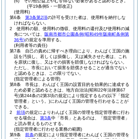
(6)
その他公益上やむを得ない必要があると認めるとき。
(平19条例5・一部改正)
(使用料)
第6条
第3条第2項
の許可を受けた者は、使用料を納付しな
ければならない。
2
使用料の額、使用料の徴収、使用料の還付及び使用料の減
免については、
阪南市都市公園条例
(昭和49年阪南町条例第
36号)
の規定を準用する。
(利用者等の責任)
第7条
自己の責めに帰すべき理由により、わんぱく王国の施
設を汚損し、若しくは損傷し、又は滅失させた者は、これ
を原状に復し、又はその損害を賠償しなければならない。
ただし、市長において損害を賠償させることが適当でない
と認めるときは、この限りでない。
(指定管理者による管理)
第8条
市長は、わんぱく王国の設置目的を効果的に達成する
ため必要と認めるときは、地方自治法
(昭和22年法律第67
号)
第244条の2第3項の規定により指定するもの
(以下「指定
管理者」という。)
にわんぱく王国の管理を行わせることが
できる。
2
前項
の規定によりわんぱく王国の管理を指定管理者に行わ
せる場合は、
第3条
中「市長」とあるのは、「指定管理者」
と読み替えるものとする。
(指定管理者に行わせる業務の範囲)
第9条
前条
の規定により指定管理者にわんぱく王国の管理を