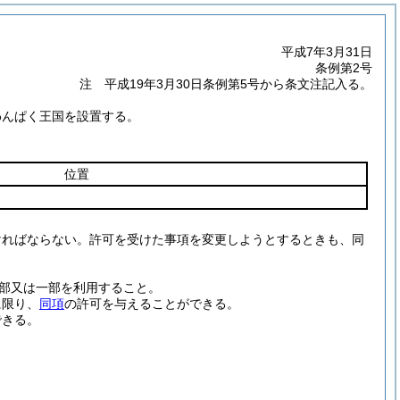
平成7年3月31日
条例第2号
注 平成19年3月30日条例第5号から条文注記入る。
わんぱく王国を設置する。
位置
ければならない。
許可を受けた事項を変更しようとするときも、同
部又は一部を利用すること。
に限り、
同項
の許可を与えることができる。
できる。