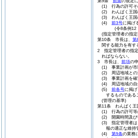
第9条
前条
の規定
(1)
行為の許可そ
(2)
わんぱく王国
(3)
わんぱく王国
(4)
前3号
に掲げ
(令8条例1
(指定管理者の指定
第10条
市長は、
第
関する能力を有す
2
指定管理者の指
ればならない。
3
市長は、
前項
の
(1)
事業計画が市
(2)
周辺地域との
(3)
事業計画を確
(4)
周辺地域の自
(5)
前各号
に掲げ
するものである
(管理の基準)
第11条
わんぱく王
(1)
行為の許可等
(2)
開園時間及び
(3)
指定管理者は
報の適正な維持
(4)
第9条
の業務