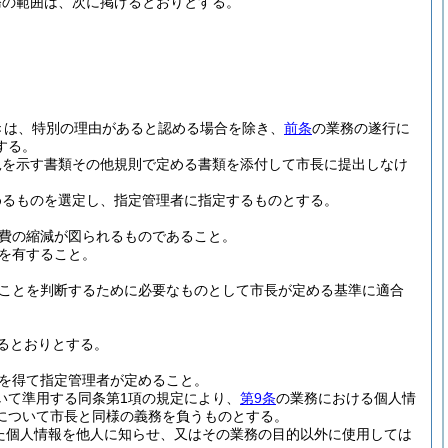
務の範囲は、次に掲げるとおりとする。
きは、特別の理由があると認める場合を除き、
前条
の業務の遂行に
する。
況を示す書類その他規則で定める書類を添付して市長に提出しなけ
めるものを選定し、指定管理者に指定するものとする。
費の縮減が図られるものであること。
を有すること。
ことを判断するために必要なものとして市長が定める基準に適合
るとおりとする。
を得て指定管理者が定めること。
おいて準用する同条第1項の規定により、
第9条
の業務における個人情
について市長と同様の義務を負うものとする。
た個人情報を他人に知らせ、又はその業務の目的以外に使用しては