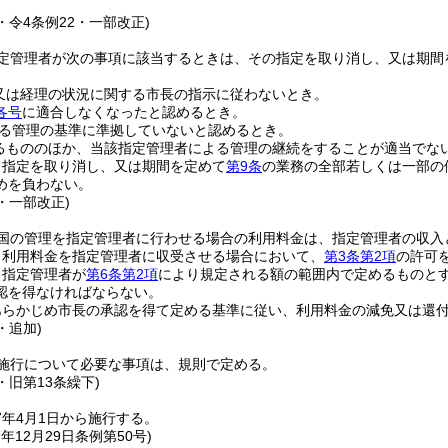
5・令4条例22・一部改正)
定管理者が次の事項に該当するときは、その指定を取り消し、又は期間
又は経理の状況に関する市長の指示に従わないとき。
各号
に適合しなくなったと認めるとき。
る管理の基準に準拠していないと認めるとき。
るもののほか、当該指定管理者による管理の継続をすることが適当でな
り指定を取り消し、又は期間を定めて
第9条
の業務の全部若しくは一部の
めを負わない。
5・一部改正)
国の管理を指定管理者に行わせる場合の利用料金は、指定管理者の収入
り利用料金を指定管理者に収受させる場合において、
第3条第2項
の許可
、指定管理者が
第6条第2項
により規定される額の範囲内で定めるものと
認を得なければならない。
あらかじめ市長の承認を得て定める基準に従い、利用料金の減免又は還
・追加)
施行について必要な事項は、規則で定める。
2・旧第13条繰下)
7年4月1日から施行する。
7年12月29日
条例第50号)