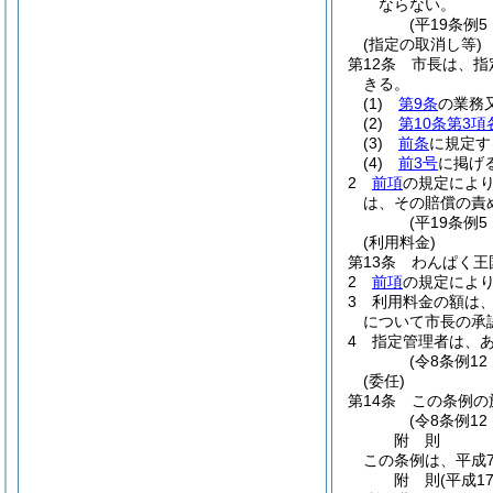
ならない。
(平19条例
(指定の取消し等)
第12条
市長は、指
きる。
(1)
第9条
の業務
(2)
第10条第3項
(3)
前条
に規定す
(4)
前3号
に掲げ
2
前項
の規定によ
は、その賠償の責
(平19条例
(利用料金)
第13条
わんぱく王
2
前項
の規定によ
3
利用料金の額は
について市長の承
4
指定管理者は、
(令8条例12
(委任)
第14条
この条例の
(令8条例1
附
則
この条例は、平成
附
則
(平成1