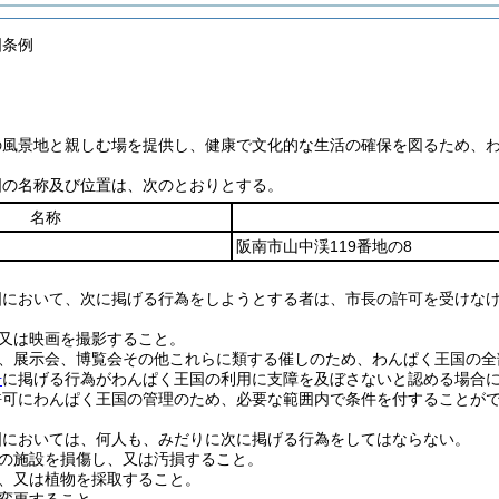
国条例
の風景地と親しむ場を提供し、健康で文化的な生活の確保を図るため、
国の名称及び位置は、次のとおりとする。
名称
阪南市山中渓119番地の8
国において、次に掲げる行為をしようとする者は、市長の許可を受けな
又は映画を撮影すること。
、展示会、博覧会その他これらに類する催しのため、わんぱく王国の全
号
に掲げる行為がわんぱく王国の利用に支障を及ぼさないと認める場合
許可にわんぱく王国の管理のため、必要な範囲内で条件を付することが
国においては、何人も、みだりに次に掲げる行為をしてはならない。
の施設を損傷し、又は汚損すること。
、又は植物を採取すること。