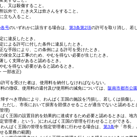
変更すること。
し、又は殺傷すること。
所以外で、たき火又は炊さんをすること。
に立ち入ること。
の各号
のいずれかに該当する場合は、
第3条第2項
の許可を取り消し、若
定に違反したとき。
定による許可に付した条件に違反したとき。
正な手段により、この条例による許可を受けたとき。
の保全又は工事のため、やむを得ない必要が生じたとき。
著しく支障があると認めるとき。
やむを得ない必要があると認めるとき。
5・一部改正)
の許可を受けた者は、使用料を納付しなければならない。
用料の徴収、使用料の還付及び使用料の減免については、
阪南市都市公
に帰すべき理由により、わんぱく王国の施設を汚損し、若しくは損傷し
。
ただし、市長において損害を賠償させることが適当でないと認めると
管理)
んぱく王国の設置目的を効果的に達成するため必要と認めるときは、地
指定管理者」という。)
にわんぱく王国の管理を行わせることができる。
りわんぱく王国の管理を指定管理者に行わせる場合は、
第3条
中「市長」
せる業務の範囲)