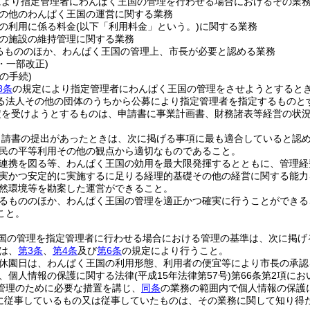
により指定管理者にわんぱく王国の管理を行わせる場合におけるその業
の他のわんぱく王国の運営に関する業務
の利用に係る料金
(以下「利用料金」という。)
に関する業務
の施設の維持管理に関する業務
るもののほか、わんぱく王国の管理上、市長が必要と認める業務
2・一部改正)
の手続)
8条
の規定により指定管理者にわんぱく王国の管理をさせようとすると
る法人その他の団体のうちから公募により指定管理者を指定するものと
定を受けようとするものは、申請書に事業計画書、財務諸表等経営の状
申請書の提出があったときは、次に掲げる事項に最も適合していると認
民の平等利用その他の観点から適切なものであること。
連携を図る等、わんぱく王国の効用を最大限発揮するとともに、管理経
実かつ安定的に実施するに足りる経理的基礎その他の経営に関する能力
然環境等を勘案した運営ができること。
るもののほか、わんぱく王国の管理を適正かつ確実に行うことができる
こと。
国の管理を指定管理者に行わせる場合における管理の基準は、次に掲げ
は、
第3条
、
第4条
及び
第6条
の規定により行うこと。
休園日は、わんぱく王国の利用形態、利用者の便宜等により市長の承認
、個人情報の保護に関する法律
(平成15年法律第57号)
第66条第2項に
管理のために必要な措置を講じ、
同条
の業務の範囲内で個人情報の保護
に従事しているもの又は従事していたものは、その業務に関して知り得