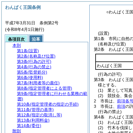
わんぱく王国条例
○わんぱく王
平成7年3月31日 条例第2号
(令和8年4月1日施行)
(設置)
第1条
市民に自然
条項目次
沿革
(名称及び位置)
本則
第2条
わんぱく王
第1条
(設置)
第2条
(名称及び位置)
第3条
(行為の許可)
わんぱく王国
第4条
(行為の禁止)
第5条
(監督処分)
(行為の許可)
第6条
(使用料)
第3条
わんぱく王
第7条
(利用者等の責任)
様とする。
第8条
(指定管理者による管理)
(1)
業として写真
第9条
(指定管理者に行わせる業務の範
(2)
競技会、集会
囲)
2
市長は、
前項各
第10条
(指定管理者の指定の手続)
3
市長は、
前項
の
第11条
(管理の基準)
(行為の禁止)
第12条
(指定の取消し等)
第4条
わんぱく王
第13条
(利用料金)
(1)
わんぱく王国
第14条
(委任)
(2)
竹木を伐採し
附則