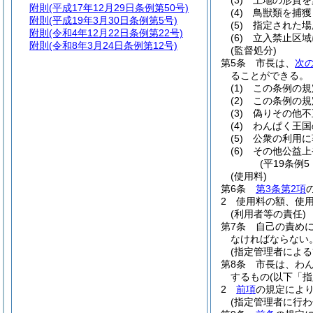
(3)
土地の形質を
附則
(平成17年12月29日条例第50号)
(4)
鳥獣類を捕獲
附則
(平成19年3月30日条例第5号)
(5)
指定された場
附則
(令和4年12月22日条例第22号)
(6)
立入禁止区域
附則
(令和8年3月24日条例第12号)
(監督処分)
第5条
市長は、
次
ることができる。
(1)
この条例の規
(2)
この条例の規
(3)
偽りその他不
(4)
わんぱく王国
(5)
公衆の利用に
(6)
その他公益上
(平19条例
(使用料)
第6条
第3条第2項
2
使用料の額、使
(利用者等の責任)
第7条
自己の責め
なければならない
(指定管理者による
第8条
市長は、わ
するもの
(以下「
2
前項
の規定によ
(指定管理者に行わ