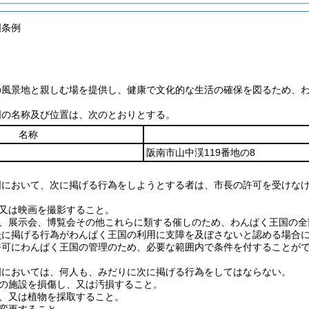
国条例
の風景地と親しむ場を提供し、健康で文化的な生活の確保を図るため、
国の名称及び位置は、次のとおりとする。
名称
阪南市山中渓119番地の8
国において、次に掲げる行為をしようとする者は、市長の許可を受けな
又は映画を撮影すること。
、展示会、博覧会その他これらに類する催しのため、わんぱく王国の全
号
に掲げる行為がわんぱく王国の利用に支障を及ぼさないと認める場合
許可にわんぱく王国の管理のため、必要な範囲内で条件を付することが
国においては、何人も、みだりに次に掲げる行為をしてはならない。
の施設を損傷し、又は汚損すること。
、又は植物を採取すること。