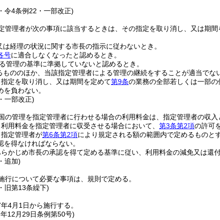
5・令4条例22・一部改正)
定管理者が次の事項に該当するときは、その指定を取り消し、又は期間
又は経理の状況に関する市長の指示に従わないとき。
各号
に適合しなくなったと認めるとき。
る管理の基準に準拠していないと認めるとき。
るもののほか、当該指定管理者による管理の継続をすることが適当でな
り指定を取り消し、又は期間を定めて
第9条
の業務の全部若しくは一部の
めを負わない。
5・一部改正)
国の管理を指定管理者に行わせる場合の利用料金は、指定管理者の収入
り利用料金を指定管理者に収受させる場合において、
第3条第2項
の許可
、指定管理者が
第6条第2項
により規定される額の範囲内で定めるものと
認を得なければならない。
あらかじめ市長の承認を得て定める基準に従い、利用料金の減免又は還
・追加)
施行について必要な事項は、規則で定める。
2・旧第13条繰下)
7年4月1日から施行する。
7年12月29日
条例第50号)