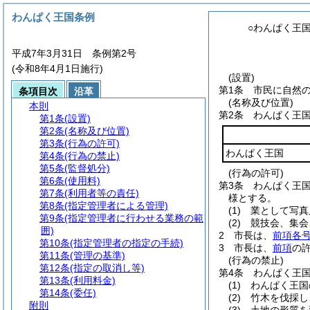
わんぱく王国条例
○わんぱく王
平成7年3月31日 条例第2号
(令和8年4月1日施行)
(設置)
第1条
市民に自然
条項目次
沿革
(名称及び位置)
本則
第2条
わんぱく王
第1条
(設置)
第2条
(名称及び位置)
第3条
(行為の許可)
わんぱく王国
第4条
(行為の禁止)
第5条
(監督処分)
(行為の許可)
第6条
(使用料)
第3条
わんぱく王
第7条
(利用者等の責任)
様とする。
第8条
(指定管理者による管理)
(1)
業として写真
第9条
(指定管理者に行わせる業務の範
(2)
競技会、集会
囲)
2
市長は、
前項各
第10条
(指定管理者の指定の手続)
3
市長は、
前項
の
第11条
(管理の基準)
(行為の禁止)
第12条
(指定の取消し等)
第4条
わんぱく王
第13条
(利用料金)
(1)
わんぱく王国
第14条
(委任)
(2)
竹木を伐採し
附則