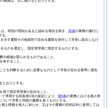
務の範囲は、次に掲げるとおりとする。
きは、特別の理由があると認める場合を除き、
前条
の業務の遂行に
する。
況を示す書類その他規則で定める書類を添付して市長に提出しなけ
めるものを選定し、指定管理者に指定するものとする。
費の縮減が図られるものであること。
を有すること。
ことを判断するために必要なものとして市長が定める基準に適合
るとおりとする。
を得て指定管理者が定めること。
おいて準用する同条第1項の規定により、
第9条
の業務における個人情
について市長と同様の義務を負うものとする。
た個人情報を他人に知らせ、又はその業務の目的以外に使用しては