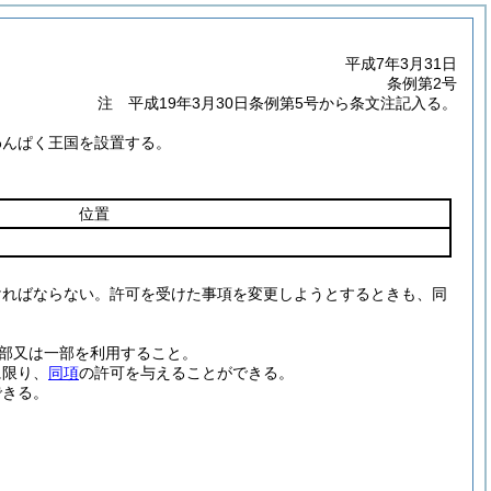
平成7年3月31日
条例第2号
注 平成19年3月30日条例第5号から条文注記入る。
わんぱく王国を設置する。
位置
ければならない。
許可を受けた事項を変更しようとするときも、同
部又は一部を利用すること。
に限り、
同項
の許可を与えることができる。
できる。