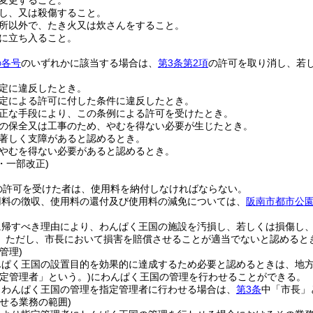
変更すること。
し、又は殺傷すること。
所以外で、たき火又は炊さんをすること。
に立ち入ること。
の各号
のいずれかに該当する場合は、
第3条第2項
の許可を取り消し、若
定に違反したとき。
定による許可に付した条件に違反したとき。
正な手段により、この条例による許可を受けたとき。
の保全又は工事のため、やむを得ない必要が生じたとき。
著しく支障があると認めるとき。
やむを得ない必要があると認めるとき。
5・一部改正)
の許可を受けた者は、使用料を納付しなければならない。
用料の徴収、使用料の還付及び使用料の減免については、
阪南市都市公
に帰すべき理由により、わんぱく王国の施設を汚損し、若しくは損傷し
。
ただし、市長において損害を賠償させることが適当でないと認めると
管理)
んぱく王国の設置目的を効果的に達成するため必要と認めるときは、地
指定管理者」という。)
にわんぱく王国の管理を行わせることができる。
りわんぱく王国の管理を指定管理者に行わせる場合は、
第3条
中「市長」
せる業務の範囲)