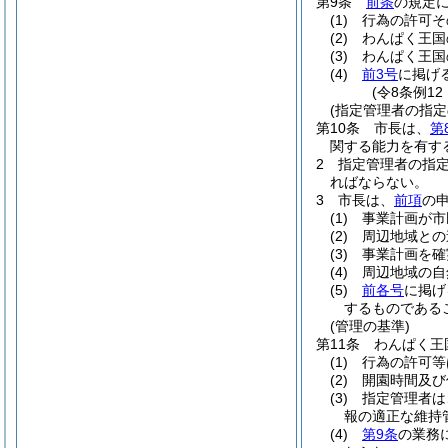
第9条
前条
の規定
(1)
行為の許可そ
(2)
わんぱく王国
(3)
わんぱく王国
(4)
前3号
に掲げ
(令8条例1
(指定管理者の指定
第10条
市長は、
第
関する能力を有す
2
指定管理者の指
ればならない。
3
市長は、
前項
の
(1)
事業計画が市
(2)
周辺地域との
(3)
事業計画を確
(4)
周辺地域の自
(5)
前各号
に掲げ
するものである
(管理の基準)
第11条
わんぱく王
(1)
行為の許可等
(2)
開園時間及び
(3)
指定管理者は
報の適正な維持
(4)
第9条
の業務