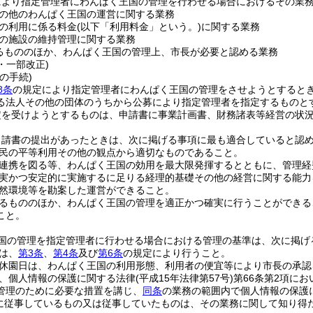
により指定管理者にわんぱく王国の管理を行わせる場合におけるその業
の他のわんぱく王国の運営に関する業務
の利用に係る料金
(以下「利用料金」という。)
に関する業務
の施設の維持管理に関する業務
るもののほか、わんぱく王国の管理上、市長が必要と認める業務
2・一部改正)
の手続)
8条
の規定により指定管理者にわんぱく王国の管理をさせようとすると
る法人その他の団体のうちから公募により指定管理者を指定するものと
定を受けようとするものは、申請書に事業計画書、財務諸表等経営の状
申請書の提出があったときは、次に掲げる事項に最も適合していると認
民の平等利用その他の観点から適切なものであること。
連携を図る等、わんぱく王国の効用を最大限発揮するとともに、管理経
実かつ安定的に実施するに足りる経理的基礎その他の経営に関する能力
然環境等を勘案した運営ができること。
るもののほか、わんぱく王国の管理を適正かつ確実に行うことができる
こと。
国の管理を指定管理者に行わせる場合における管理の基準は、次に掲げ
は、
第3条
、
第4条
及び
第6条
の規定により行うこと。
休園日は、わんぱく王国の利用形態、利用者の便宜等により市長の承認
、個人情報の保護に関する法律
(平成15年法律第57号)
第66条第2項に
管理のために必要な措置を講じ、
同条
の業務の範囲内で個人情報の保護
に従事しているもの又は従事していたものは、その業務に関して知り得