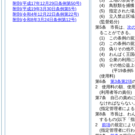
(3)
土地の形質を
附則
(平成17年12月29日条例第50号)
(4)
鳥獣類を捕獲
附則
(平成19年3月30日条例第5号)
(5)
指定された場
附則
(令和4年12月22日条例第22号)
(6)
立入禁止区域
附則
(令和8年3月24日条例第12号)
(監督処分)
第5条
市長は、
次
ることができる。
(1)
この条例の規
(2)
この条例の規
(3)
偽りその他不
(4)
わんぱく王国
(5)
公衆の利用に
(6)
その他公益上
(平19条例
(使用料)
第6条
第3条第2項
2
使用料の額、使
(利用者等の責任)
第7条
自己の責め
なければならない
(指定管理者による
第8条
市長は、わ
するもの
(以下「
2
前項
の規定によ
(指定管理者に行わ