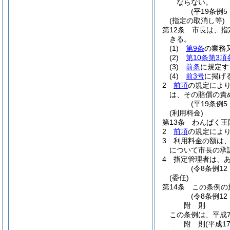
ならない。
(平19条例
(指定の取消し等)
第12条
市長は、指
きる。
(1)
第9条
の業務
(2)
第10条第3項
(3)
前条
に規定す
(4)
前3号
に掲げ
2
前項
の規定によ
は、その賠償の責
(平19条例
(利用料金)
第13条
わんぱく王
2
前項
の規定によ
3
利用料金の額は
について市長の承
4
指定管理者は、
(令8条例12
(委任)
第14条
この条例の
(令8条例1
附
則
この条例は、平成
附
則
(平成1