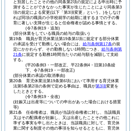
と別居したことその他の同条第2項の規定による申出時に予
測することができなかった事実が生じたことにより同条第3
項の規定による変更
(以下「第3項変更」という。)
をしなけ
れば同項の職員の小学校就学の始期に達するまでの子の養
育に著しい支障が生じると任命権者が認める事情とする。
(令7条例19・追加)
(部分休業をしている職員の給与の取扱い)
第19条
職員が育児休業法第19条第1項に規定する部分休業
の承認を受けて勤務しない場合には、
給与条例第17条
の規
定にかかわらず、その勤務しない1時間につき、
給与条例第
21条
に規定する勤務1時間当たりの給与額を減額して支給
する。
(平20条例3・一部改正、平22条例4・旧第10条繰
下、令7条例19・一部改正)
(部分休業の承認の取消事由)
第20条
育児休業法第19条第6項において準用する育児休業
法第5条第2項の条例で定める事由は、職員が
第3項
変更を
したときとする。
(令7条例19・全改)
(妊娠又は出産等についての申出があった場合における措置
等)
第21条
任命権者は、職員が当該任命権者に対し、当該職員
又はその配偶者が妊娠し、又は出産したことその他これに
準ずる事実を申し出たときは、当該職員に対して、育児休
業に関する制度その他の事項を知らせるとともに、育児休