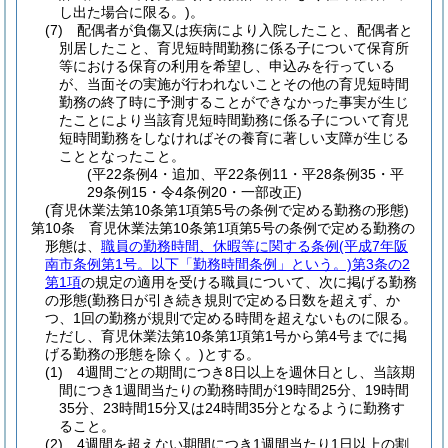
し出た場合に限る。)
。
(7)
配偶者が負傷又は疾病により入院したこと、配偶者と
別居したこと、育児短時間勤務に係る子について保育所
等における保育の利用を希望し、申込みを行っている
が、当面その実施が行われないことその他の育児短時間
勤務の終了時に予測することができなかった事実が生じ
たことにより当該育児短時間勤務に係る子について育児
短時間勤務をしなければその養育に著しい支障が生じる
こととなったこと。
(平22条例4・追加、平22条例11・平28条例35・平
29条例15・令4条例20・一部改正)
(育児休業法第10条第1項第5号の条例で定める勤務の形態)
第10条
育児休業法第10条第1項第5号の条例で定める勤務の
形態は、
職員の勤務時間、休暇等に関する条例
(平成7年阪
南市条例第1号。以下「勤務時間条例」という。)
第3条の2
第1項
の規定の適用を受ける職員について、次に掲げる勤務
の形態
(勤務日が引き続き規則で定める日数を超えず、か
つ、1回の勤務が規則で定める時間を超えないものに限る。
ただし、育児休業法第10条第1項第1号から第4号までに掲
げる勤務の形態を除く。)
とする。
(1)
4週間ごとの期間につき8日以上を週休日とし、当該期
間につき1週間当たりの勤務時間が19時間25分、19時間
35分、23時間15分又は24時間35分となるように勤務す
ること。
(2)
4週間を超えない期間につき1週間当たり1日以上の割