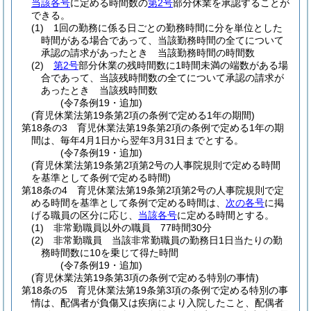
当該各号
に定める時間数の
第2号
部分休業を承認することが
できる。
(1)
1回の勤務に係る日ごとの勤務時間に分を単位とした
時間がある場合であって、当該勤務時間の全てについて
承認の請求があったとき 当該勤務時間の時間数
(2)
第2号
部分休業の残時間数に1時間未満の端数がある場
合であって、当該残時間数の全てについて承認の請求が
あったとき 当該残時間数
(令7条例19・追加)
(育児休業法第19条第2項の条例で定める1年の期間)
第18条の3
育児休業法第19条第2項の条例で定める1年の期
間は、毎年4月1日から翌年3月31日までとする。
(令7条例19・追加)
(育児休業法第19条第2項第2号の人事院規則で定める時間
を基準として条例で定める時間)
第18条の4
育児休業法第19条第2項第2号の人事院規則で定
める時間を基準として条例で定める時間は、
次の各号
に掲
げる職員の区分に応じ、
当該各号
に定める時間とする。
(1)
非常勤職員以外の職員 77時間30分
(2)
非常勤職員 当該非常勤職員の勤務日1日当たりの勤
務時間数に10を乗じて得た時間
(令7条例19・追加)
(育児休業法第19条第3項の条例で定める特別の事情)
第18条の5
育児休業法第19条第3項の条例で定める特別の事
情は、配偶者が負傷又は疾病により入院したこと、配偶者