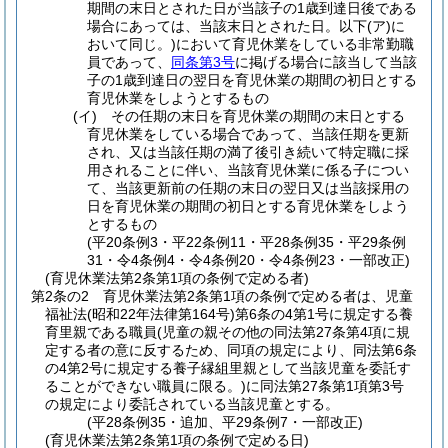
期間の末日とされた日が当該子の1歳到達日後である
場合にあっては、当該末日とされた日。以下
(ア)
に
おいて同じ。)
において育児休業をしている非常勤職
員であって、
同条第3号
に掲げる場合に該当して当該
子の1歳到達日の翌日を育児休業の期間の初日とする
育児休業をしようとするもの
(イ)
その任期の末日を育児休業の期間の末日とする
育児休業をしている場合であって、当該任期を更新
され、又は当該任期の満了後引き続いて特定職に採
用されることに伴い、当該育児休業に係る子につい
て、当該更新前の任期の末日の翌日又は当該採用の
日を育児休業の期間の初日とする育児休業をしよう
とするもの
(平20条例3・平22条例11・平28条例35・平29条例
31・令4条例4・令4条例20・令4条例23・一部改正)
(育児休業法第2条第1項の条例で定める者)
第2条の2
育児休業法第2条第1項の条例で定める者は、児童
福祉法
(昭和22年法律第164号)
第6条の4第1号に規定する養
育里親である職員
(児童の親その他の同法第27条第4項に規
定する者の意に反するため、同項の規定により、同法第6条
の4第2号に規定する養子縁組里親として当該児童を委託す
ることができない職員に限る。)
に同法第27条第1項第3号
の規定により委託されている当該児童とする。
(平28条例35・追加、平29条例7・一部改正)
(育児休業法第2条第1項の条例で定める日)