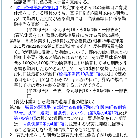
当該基準日に係る期末手当を支給する。
2
給与条例第26条第1項
に規定するそれぞれの基準日に育児
休業をしている職員のうち、基準日以前6箇月以内の期間に
おいて勤務した期間がある職員には、当該基準日に係る勤
勉手当を支給する。
(平20条例3・令元条例18・令6条例5・一部改正)
(育児休業をした職員の職務復帰後における号給の調整)
第6条
育児休業をした職員
(地方公務員法
(昭和25年法律第
261号)
第22条の2第1項に規定する会計年度任用職員を除
く。)
が職務に復帰した場合において、部内の他の職員との
均衡上必要があると認められるときは、その育児休業の期
間を100分の100以下の換算率により換算して得た期間を引
き続き勤務したものとみなして、その職務に復帰した日及
び同日後最初の昇給日
(
給与条例第10条第1項
の規則で定め
る日をいう。)
又はこれらのいずれかの日に、昇給の場合に
準じてその者の号給を調整することができる。
(平20条例3・全改、令元条例18・令6条例5・一部改
正)
(育児休業をした職員の退職手当の取扱い)
第7条
職員の退職手当に関する条例
(昭和47年阪南町条例第
35号。以下「退職手当条例」という。)
第6条の4第1項
及び
第7条第4項
の規定の適用については、育児休業をした期間
は、
同条例第6条の4第1項
に規定する現実に職務に従事す
ることを要しない期間に該当するものとする。
2
育児休業をした期間
(当該育児休業に係る子が1歳に達した