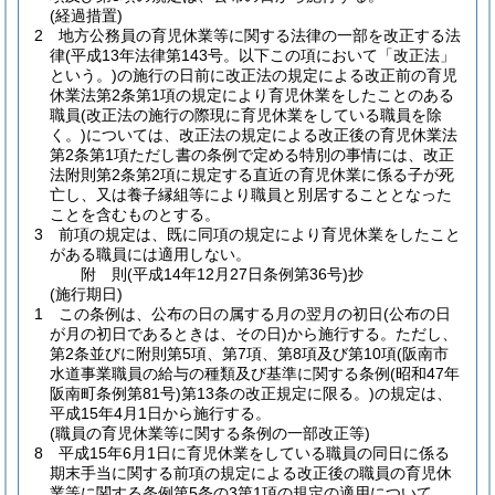
(経過措置)
2
地方公務員の育児休業等に関する法律の一部を改正する法
律
(平成13年法律第143号。以下この項において「改正法」
という。)
の施行の日前に改正法の規定による改正前の育児
休業法第2条第1項の規定により育児休業をしたことのある
職員
(改正法の施行の際現に育児休業をしている職員を除
く。)
については、改正法の規定による改正後の育児休業法
第2条第1項ただし書の条例で定める特別の事情には、改正
法附則第2条第2項に規定する直近の育児休業に係る子が死
亡し、又は養子縁組等により職員と別居することとなった
ことを含むものとする。
3
前項の規定は、既に同項の規定により育児休業をしたこと
がある職員には適用しない。
附
則
(平成14年12月27日
条例第36号)
抄
(施行期日)
1
この条例は、公布の日の属する月の翌月の初日
(公布の日
が月の初日であるときは、その日)
から施行する。
ただし、
第2条並びに附則第5項、第7項、第8項及び第10項
(阪南市
水道事業職員の給与の種類及び基準に関する条例
(昭和47年
阪南町条例第81号)
第13条の改正規定に限る。)
の規定は、
平成15年4月1日から施行する。
(職員の育児休業等に関する条例の一部改正等)
8
平成15年6月1日に育児休業をしている職員の同日に係る
期末手当に関する前項の規定による改正後の職員の育児休
業等に関する条例第5条の3第1項の規定の適用について