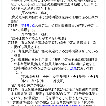
手当の計算の基礎となる給料月額は、育児短時間勤務をし
なかったと仮定した場合の勤務時間により勤務したときに
受けるべき給料月額とする。
(平22条例4・追加)
(育児短時間勤務に伴う短時間勤務職員の任用に係る任期の
更新)
第16条
第5条の2
の規定は、短時間勤務職員の任期の更新に
ついて準用する。
(平22条例4・追加)
(部分休業をすることができない職員)
第17条
育児休業法第19条第1項の条例で定める職員は、次
に掲げる職員とする。
(1)
育児休業法第17条の規定による短時間勤務をしている
職員
(2)
勤務日の日数を考慮して規則で定める非常勤職員以外
の非常勤職員
(地方公務員法第22条の4第1項に規定する
短時間勤務の職を占める職員を除く。
次条
において同
じ。)
(平28条例35・全改、令元条例18・令4条例4・令4条
例23・令7条例19・一部改正)
(第1号部分休業の承認)
第18条
育児休業法第19条第2項第1号に掲げる範囲内で請求
する同条第1項に規定する部分休業
(以下「第1号部分休業」
という。)
の承認は、30分を単位として行うものとする。
2
労働基準法第67条の規定による育児時間
(以下「育児時