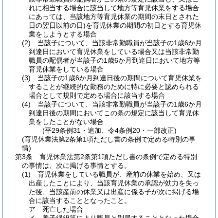
れに相当する場合に該当して地方等育児休業をする場合
にあっては、当該地方等育児休業の期間の末日とされた
日の翌日以前の日)
を育児休業の期間の初日とする育児休
業をしようとする場合
(2)
当該子について、当該非常勤職員が当該子の1歳6か月
到達日において育児休業をしている場合又は当該非常勤
職員の配偶者が当該子の1歳6か月到達日において地方等
育児休業をしている場合
(3)
当該子の1歳6か月到達日後の期間について育児休業を
することが継続的な勤務のために特に必要と認められる
場合として規則で定める場合に該当する場合
(4)
当該子について、当該非常勤職員が当該子の1歳6か月
到達日後の期間においてこの条の規定に該当して育児休
業をしたことがない場合
(平29条例31・追加、令4条例20・一部改正)
(育児休業法第2条第1項ただし書の条例で定める特別の事
情)
第3条
育児休業法第2条第1項ただし書の条例で定める特別
の事情は、次に掲げる事情とする。
(1)
育児休業をしている職員が、産前の休業を始め、又は
出産したことにより、当該育児休業の承認が効力を失っ
た後、当該産前の休業又は出産に係る子が次に掲げる場
合に該当することとなったこと。
ア
死亡した場合