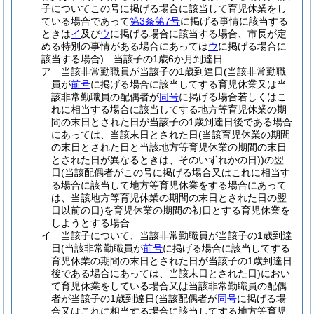
子についてこの号に掲げる場合に該当して育児休業をし
ている場合であって
第3条第7号
に掲げる事情に該当する
ときは
イ
及び
ウ
に掲げる場合に該当する場合、市長が定
める特別の事情がある場合にあっては
ウ
に掲げる場合に
該当する場合)
当該子の1歳6か月到達日
ア
当該非常勤職員が当該子の1歳到達日
(当該非常勤職
員が
前号
に掲げる場合に該当してする育児休業又は当
該非常勤職員の配偶者が
同号
に掲げる場合若しくはこ
れに相当する場合に該当してする地方等育児休業の期
間の末日とされた日が当該子の1歳到達日後である場合
にあっては、当該末日とされた日
(当該育児休業の期間
の末日とされた日と当該地方等育児休業の期間の末日
とされた日が異なるときは、そのいずれかの日)
)
の翌
日
(当該配偶者がこの号に掲げる場合又はこれに相当す
る場合に該当して地方等育児休業をする場合にあって
は、当該地方等育児休業の期間の末日とされた日の翌
日以前の日)
を育児休業の期間の初日とする育児休業を
しようとする場合
イ
当該子について、当該非常勤職員が当該子の1歳到達
日
(当該非常勤職員が
前号
に掲げる場合に該当してする
育児休業の期間の末日とされた日が当該子の1歳到達日
後である場合にあっては、当該末日とされた日)
におい
て育児休業をしている場合又は当該非常勤職員の配偶
者が当該子の1歳到達日
(当該配偶者が
同号
に掲げる場
合又はこれに相当する場合に該当してする地方等育児