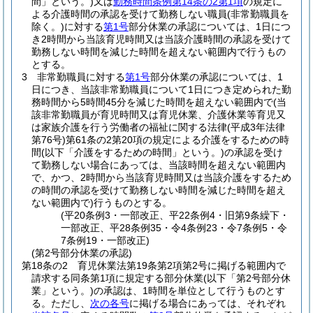
間」という。)
又は
勤務時間条例第14条の2第1項
の規定に
よる介護時間の承認を受けて勤務しない職員
(非常勤職員を
除く。)
に対する
第1号
部分休業の承認については、1日につ
き2時間から当該育児時間又は当該介護時間の承認を受けて
勤務しない時間を減じた時間を超えない範囲内で行うもの
とする。
3
非常勤職員に対する
第1号
部分休業の承認については、1
日につき、当該非常勤職員について1日につき定められた勤
務時間から5時間45分を減じた時間を超えない範囲内で
(当
該非常勤職員が育児時間又は育児休業、介護休業等育児又
は家族介護を行う労働者の福祉に関する法律
(平成3年法律
第76号)
第61条の2第20項の規定による介護をするための時
間
(以下「介護をするための時間」という。)
の承認を受け
て勤務しない場合にあっては、当該時間を超えない範囲内
で、かつ、2時間から当該育児時間又は当該介護をするため
の時間の承認を受けて勤務しない時間を減じた時間を超え
ない範囲内で)
行うものとする。
(平20条例3・一部改正、平22条例4・旧第9条繰下・
一部改正、平28条例35・令4条例23・令7条例5・令
7条例19・一部改正)
(第2号部分休業の承認)
第18条の2
育児休業法第19条第2項第2号に掲げる範囲内で
請求する同条第1項に規定する部分休業
(以下「第2号部分休
業」という。)
の承認は、1時間を単位として行うものとす
る。
ただし、
次の各号
に掲げる場合にあっては、それぞれ