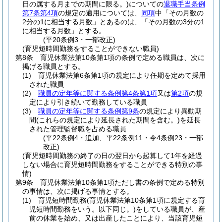
日の属する月までの期間に限る。)
についての
退職手当条例
第7条第4項
の規定の適用については、
同項
中「その月数の
2分の1に相当する月数」とあるのは、「その月数の3分の1
に相当する月数」とする。
(平20条例3・一部改正)
(育児短時間勤務をすることができない職員)
第8条
育児休業法第10条第1項の条例で定める職員は、次に
掲げる職員とする。
(1)
育児休業法第6条第1項の規定により任期を定めて採用
された職員
(2)
職員の定年等に関する条例第4条第1項
又は
第2項
の規
定により引き続いて勤務している職員
(3)
職員の定年等に関する条例第9条
の規定により異動期
間
(これらの規定により延長された期間を含む。)
を延長
された管理監督職を占める職員
(平22条例4・追加、平22条例11・令4条例23・一部
改正)
(育児短時間勤務の終了の日の翌日から起算して1年を経過
しない場合に育児短時間勤務をすることができる特別の事
情)
第9条
育児休業法第10条第1項ただし書の条例で定める特別
の事情は、次に掲げる事情とする。
(1)
育児短時間勤務
(育児休業法第10条第1項に規定する育
児短時間勤務をいう。以下同じ。)
をしている職員が、産
前の休業を始め、又は出産したことにより、当該育児短