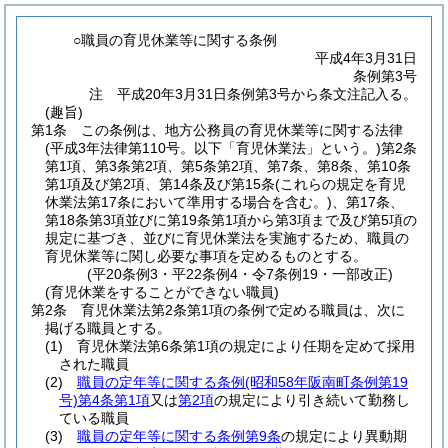
○職員の育児休業等に関する条例
平成4年3月31日
条例第3号
注 平成20年3月31日条例第3号から条文注記入る。
(趣旨)
第1条
この条例は、地方公務員の育児休業等に関する法律
(平成3年法律第110号。以下「育児休業法」という。)
第2条
第1項、第3条第2項、第5条第2項、第7条、第8条、第10条
第1項及び第2項、第14条及び第15条
(これらの規定を育児
休業法第17条において準用する場合を含む。)
、第17条、
第18条第3項並びに第19条第1項から第3項まで及び第5項の
規定に基づき、並びに育児休業法を実施するため、職員の
育児休業等に関し必要な事項を定めるものとする。
(平20条例3・平22条例4・令7条例19・一部改正)
(育児休業をすることができない職員)
第2条
育児休業法第2条第1項の条例で定める職員は、次に
掲げる職員とする。
(1)
育児休業法第6条第1項の規定により任期を定めて採用
された職員
(2)
職員の定年等に関する条例
(昭和58年阪南町条例第19
号)
第4条第1項
又は
第2項
の規定により引き続いて勤務し
ている職員
(3)
職員の定年等に関する条例第9条
の規定により異動期