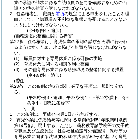
業の承認の請求に係る当該職員の意向を確認するための面
談その他の措置を講じなければならない。
2
任命権者は、職員が
前項
の規定による申出をしたことを理
由として、当該職員が不利益な取扱いを受けることがない
ようにしなければならない。
(令4条例4・追加)
(勤務環境の整備に関する措置)
第22条
任命権者は、育児休業の承認の請求が円滑に行われ
るようにするため、次に掲げる措置を講じなければならな
い。
(1)
職員に対する育児休業に係る研修の実施
(2)
育児休業に関する相談体制の整備
(3)
その他育児休業に係る勤務環境の整備に関する措置
(令4条例4・追加)
(委任)
第23条
この条例の施行に関し必要な事項は、規則で定め
る。
(平20条例3・追加、平22条例4・旧第12条繰下、令4
条例4・旧第21条繰下)
附
則
1
この条例は、平成4年4月1日から施行する。
2
育児休業に係る給与等に関する条例
(昭和51年阪南町条例
第19号)
は、廃止する。
ただし、義務教育諸学校等の女子教
育職員及び医療施設、社会福祉施設等の看護婦、保母等の
育児休業に関する法律
(昭和50年法律第62号)
に基づく育児