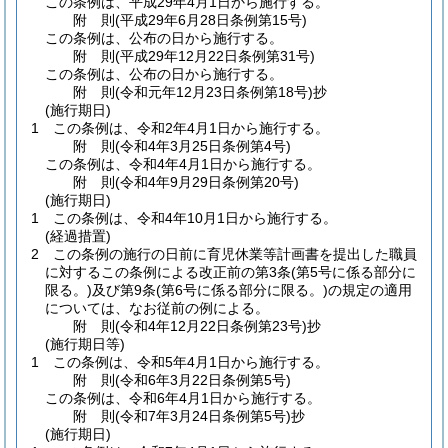
この条例は、平成29年4月1日から施行する。
附
則
(平成29年6月28日
条例第15号)
この条例は、公布の日から施行する。
附
則
(平成29年12月22日
条例第31号)
この条例は、公布の日から施行する。
附
則
(令和元年12月23日
条例第18号)
抄
(施行期日)
1
この条例は、令和2年4月1日から施行する。
附
則
(令和4年3月25日
条例第4号)
この条例は、令和4年4月1日から施行する。
附
則
(令和4年9月29日
条例第20号)
(施行期日)
1
この条例は、令和4年10月1日から施行する。
(経過措置)
2
この条例の施行の日前に育児休業等計画書を提出した職員
に対するこの条例による改正前の第3条
(第5号に係る部分に
限る。)
及び第9条
(第6号に係る部分に限る。)
の規定の適用
については、なお従前の例による。
附
則
(令和4年12月22日
条例第23号)
抄
(施行期日等)
1
この条例は、令和5年4月1日から施行する。
附
則
(令和6年3月22日
条例第5号)
この条例は、令和6年4月1日から施行する。
附
則
(令和7年3月24日
条例第5号)
抄
(施行期日)