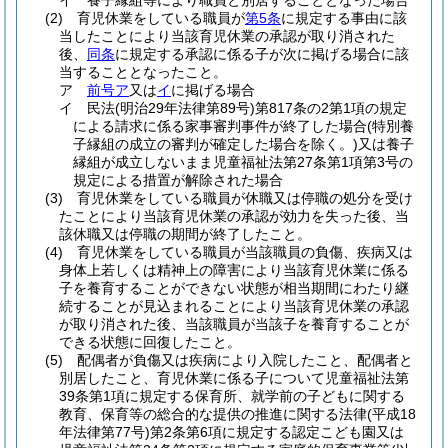
イ
養子縁組等により職員と別居することとなった場合
(2)
育児休業をしている職員が
第5条
に規定する事由に該
当したことにより当該育児休業の承認が取り消された
後、
同条
に規定する承認に係る子が次に掲げる場合に該
当することとなったこと。
ア
前号ア
又は
イ
に掲げる場合
イ
民法
(明治29年法律第89号)
第817条の2第1項の規定
による請求に係る家事審判事件が終了した場合
(特別養
子縁組の成立の審判が確定した場合を除く。)
又は養子
縁組が成立しないまま児童福祉法第27条第1項第3号の
規定による措置が解除された場合
(3)
育児休業をしている職員が休職又は停職の処分を受け
たことにより当該育児休業の承認が効力を失った後、当
該休職又は停職の期間が終了したこと。
(4)
育児休業をしている職員が当該職員の負傷、疾病又は
身体上若しくは精神上の障害により当該育児休業に係る
子を養育することができない状態が相当期間にわたり継
続することが見込まれることにより当該育児休業の承認
が取り消された後、当該職員が当該子を養育することが
できる状態に回復したこと。
(5)
配偶者が負傷又は疾病により入院したこと、配偶者と
別居したこと、育児休業に係る子について児童福祉法第
39条第1項に規定する保育所、就学前の子どもに関する
教育、保育等の総合的な提供の推進に関する法律
(平成18
年法律第77号)
第2条第6項に規定する認定こども園又は