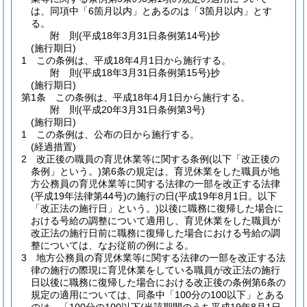
は、同項中「6箇月以内」とあるのは「3箇月以内」とす
る。
附
則
(平成18年3月31日
条例第14号)
抄
(施行期日)
1
この条例は、平成18年4月1日から施行する。
附
則
(平成18年3月31日
条例第15号)
抄
(施行期日)
第1条
この条例は、平成18年4月1日から施行する。
附
則
(平成20年3月31日
条例第3号)
(施行期日)
1
この条例は、公布の日から施行する。
(経過措置)
2
改正後の職員の育児休業等に関する条例
(以下「改正後の
条例」という。)
第6条の規定は、育児休業をした職員が地
方公務員の育児休業等に関する法律の一部を改正する法律
(平成19年法律第44号)
の施行の日
(平成19年8月1日。以下
「改正法の施行日」という。)
以後に職務に復帰した場合に
おける号給の調整について適用し、育児休業をした職員が
改正法の施行日前に職務に復帰した場合における号給の調
整については、なお従前の例による。
3
地方公務員の育児休業等に関する法律の一部を改正する法
律の施行の際現に育児休業をしている職員が改正法の施行
日以後に職務に復帰した場合における改正後の条例第6条の
規定の適用については、同条中「100分の100以下」とある