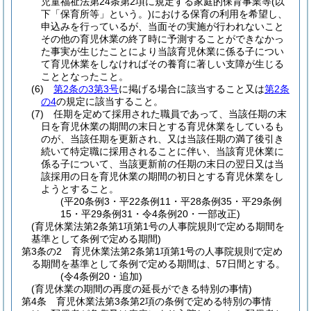
児童福祉法第24条第2項に規定する家庭的保育事業等
(以
下「保育所等」という。)
における保育の利用を希望し、
申込みを行っているが、当面その実施が行われないこと
その他の育児休業の終了時に予測することができなかっ
た事実が生じたことにより当該育児休業に係る子につい
て育児休業をしなければその養育に著しい支障が生じる
こととなったこと。
(6)
第2条の3第3号
に掲げる場合に該当すること又は
第2条
の4
の規定に該当すること。
(7)
任期を定めて採用された職員であって、当該任期の末
日を育児休業の期間の末日とする育児休業をしているも
のが、当該任期を更新され、又は当該任期の満了後引き
続いて特定職に採用されることに伴い、当該育児休業に
係る子について、当該更新前の任期の末日の翌日又は当
該採用の日を育児休業の期間の初日とする育児休業をし
ようとすること。
(平20条例3・平22条例11・平28条例35・平29条例
15・平29条例31・令4条例20・一部改正)
(育児休業法第2条第1項第1号の人事院規則で定める期間を
基準として条例で定める期間)
第3条の2
育児休業法第2条第1項第1号の人事院規則で定め
る期間を基準として条例で定める期間は、57日間とする。
(令4条例20・追加)
(育児休業の期間の再度の延長ができる特別の事情)
第4条
育児休業法第3条第2項の条例で定める特別の事情