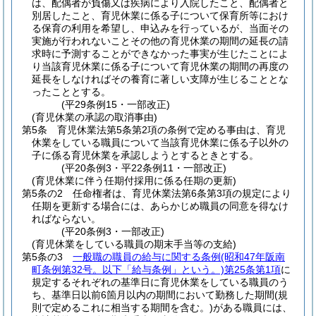
は、配偶者が負傷又は疾病により入院したこと、配偶者と
別居したこと、育児休業に係る子について保育所等におけ
る保育の利用を希望し、申込みを行っているが、当面その
実施が行われないことその他の育児休業の期間の延長の請
求時に予測することができなかった事実が生じたことによ
り当該育児休業に係る子について育児休業の期間の再度の
延長をしなければその養育に著しい支障が生じることとな
ったこととする。
(平29条例15・一部改正)
(育児休業の承認の取消事由)
第5条
育児休業法第5条第2項の条例で定める事由は、育児
休業をしている職員について当該育児休業に係る子以外の
子に係る育児休業を承認しようとするときとする。
(平20条例3・平22条例11・一部改正)
(育児休業に伴う任期付採用に係る任期の更新)
第5条の2
任命権者は、育児休業法第6条第3項の規定により
任期を更新する場合には、あらかじめ職員の同意を得なけ
ればならない。
(平20条例3・一部改正)
(育児休業をしている職員の期末手当等の支給)
第5条の3
一般職の職員の給与に関する条例
(昭和47年阪南
町条例第32号。以下「給与条例」という。)
第25条第1項
に
規定するそれぞれの基準日に育児休業をしている職員のう
ち、基準日以前6箇月以内の期間において勤務した期間
(規
則で定めるこれに相当する期間を含む。)
がある職員には、