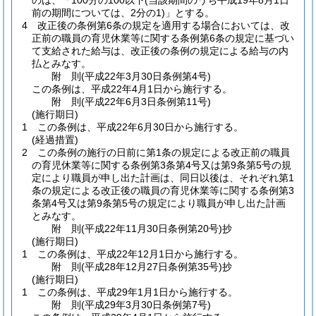
のは、「100分の100以下
(当該期間のうち平成19年8月1日
前の期間については、2分の1)
」とする。
4
改正後の条例第6条の規定を適用する場合においては、改
正前の職員の育児休業等に関する条例第6条の規定に基づい
て支給された給与は、改正後の条例の規定による給与の内
払とみなす。
附
則
(平成22年3月30日
条例第4号)
この条例は、平成22年4月1日から施行する。
附
則
(平成22年6月3日
条例第11号)
(施行期日)
1
この条例は、平成22年6月30日から施行する。
(経過措置)
2
この条例の施行の日前に第1条の規定による改正前の職員
の育児休業等に関する条例第3条第4号又は第9条第5号の規
定により職員が申し出た計画は、同日以後は、それぞれ第1
条の規定による改正後の職員の育児休業等に関する条例第3
条第4号又は第9条第5号の規定により職員が申し出た計画
とみなす。
附
則
(平成22年11月30日
条例第20号)
抄
(施行期日)
1
この条例は、平成22年12月1日から施行する。
附
則
(平成28年12月27日
条例第35号)
抄
(施行期日)
1
この条例は、平成29年1月1日から施行する。
附
則
(平成29年3月30日
条例第7号)