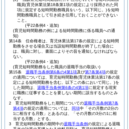
職員
(育児休業法第18条第1項の規定により採用された同
項に規定する短時間勤務職員をいう。以下同じ。)
を短時
間勤務職員として引き続き任用しておくことができない
こと。
(平22条例4・追加)
(育児短時間勤務の例による短時間勤務に係る職員への通
知)
第14条
任命権者は、育児休業法第17条の規定による短時間
勤務をさせる場合又は当該短時間勤務が終了した場合に
は、職員に対し、書面によりその旨を通知しなければなら
ない。
(平22条例4・追加)
(育児短時間勤務をした職員の退職手当の取扱い)
第15条
退職手当条例第6条の4第1項
及び
第7条第4項
の規定
の適用については、育児短時間勤務
(育児休業法第17条の規
定による短時間勤務を含む。以下この条において同じ。)
を
した期間は、
退職手当条例第6条の4第1項
に規定する現実
に職務に従事することを要しない期間に該当するものとみ
なす。
2
育児短時間勤務をした期間についての
退職手当条例第7条
第4項
の規定の適用については、
同項
中「その月数の2分の
1に相当する月数」とあるのは、「その月数の3分の1に相
当する月数」とする。
3
育児短時間勤務の期間中の
退職手当条例
の規定による退職