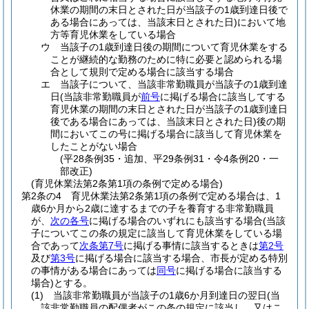
休業の期間の末日とされた日が当該子の1歳到達日後で
ある場合にあっては、当該末日とされた日)
において地
方等育児休業をしている場合
ウ
当該子の1歳到達日後の期間について育児休業をする
ことが継続的な勤務のために特に必要と認められる場
合として規則で定める場合に該当する場合
エ
当該子について、当該非常勤職員が当該子の1歳到達
日
(当該非常勤職員が
前号
に掲げる場合に該当してする
育児休業の期間の末日とされた日が当該子の1歳到達日
後である場合にあっては、当該末日とされた日)
後の期
間においてこの号に掲げる場合に該当して育児休業を
したことがない場合
(平28条例35・追加、平29条例31・令4条例20・一
部改正)
(育児休業法第2条第1項の条例で定める場合)
第2条の4
育児休業法第2条第1項の条例で定める場合は、1
歳6か月から2歳に達するまでの子を養育する非常勤職員
が、
次の各号
に掲げる場合のいずれにも該当する場合
(当該
子についてこの条の規定に該当して育児休業をしている場
合であって
次条第7号
に掲げる事情に該当するときは
第2号
及び
第3号
に掲げる場合に該当する場合、市長が定める特別
の事情がある場合にあっては
同号
に掲げる場合に該当する
場合)
とする。
(1)
当該非常勤職員が当該子の1歳6か月到達日の翌日
(当
該非常勤職員の配偶者がこの条の規定に該当し、又はこ