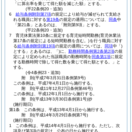
「に算出率を乗じて得た額を減じた額」とする。
(平22条例20・追加)
6
給与条例附則第7項
の規定により給与が減ぜられて支給さ
れる職員に対する
第19条
の規定の適用については、
同条
中
「第21条」とあるのは、「附則第9項」とする。
(平22条例20・追加)
7
育児休業法第10条に規定する育児短時間勤務
(育児休業法
第17条の規定による短時間勤務を含む。)
を行う職員に対す
る
給与条例附則第19項
の規定の適用については、
同項
中「)
とする」とあるのは、「)に、
勤務時間条例第2条第2項
の規
定により定められた当該職員の勤務時間を
同条第1項
に規定
する勤務時間で除して得た数を乗じて得た額とする。
」と
する。
(令4条例23・追加)
附
則
(平成7年3月31日
条例第9号)
この条例は、平成7年4月1日から施行する。
附
則
(平成11年12月27日
条例第46号)
この条例は、平成12年1月1日から施行する。
附
則
(平成13年3月30日
条例第1号)
抄
(施行期日)
第1条
この条例は、平成13年4月1日から施行する。
附
則
(平成14年3月29日
条例第7号)
(施行期日)
1
この条例は、平成14年4月1日から施行する。
ただし、次
項及び第3項の規定は、公布の日から施行する。