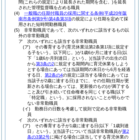
間
(これらの規定により延長された期間を含む。)
を延長
された管理監督職を占める職員
(4)
一般職の任期付職員の採用に関する条例
(平成20年阪
南市条例第9号)
第4条第3項
の規定により任期を定めて採
用された短時間勤務職員
(5)
非常勤職員であって、次のいずれかに該当するもの以
外の非常勤職員
ア
次のいずれにも該当する非常勤職員
(ア)
その養育する子
(育児休業法第2条第1項に規定す
る子をいう。以下同じ。)
が1歳6か月に達する日
(以
下「1歳6か月到達日」という。)
(当該子の出生の日
から
第3条の2
に規定する期間内に育児休業をしよう
とする場合にあっては当該期間の末日から6月を経過
する日、
第2条の4
の規定に該当する場合にあっては
当該子が2歳に達する日)
までに、その任期
(任期が更
新される場合にあっては、更新後のもの)
が満了する
こと及び引き続いて任命権者を同じくする職
(以下
「特定職」という。)
に採用されないことが明らかで
ない非常勤職員
(イ)
勤務日の日数を考慮して規則で定める非常勤職
員
イ
次のいずれかに該当する非常勤職員
(ア)
その養育する子が1歳に達する日
(以下「1歳到達
日」という。)
(当該子について当該非常勤職員が
第2
条の3第2号
に掲げる場合に該当してする育児休業の