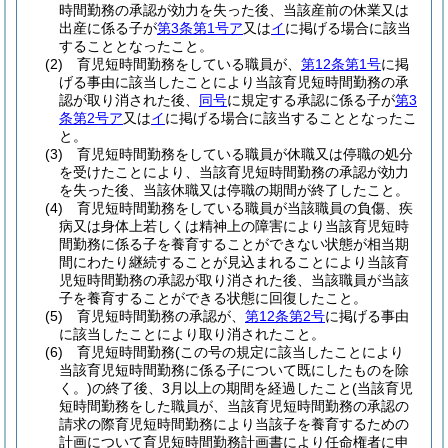
時間勤務の承認が効力を失った後、当該産前の休業又は
出産に係る子が
第3条第1号ア
又は
イ
に掲げる場合に該当
することとなったこと。
(2)
育児短時間勤務をしている職員が、
第12条第1号
に掲
げる事由に該当したことにより当該育児短時間勤務の承
認が取り消された後、
同号
に規定する承認に係る子が
第3
条第2号ア
又は
イ
に掲げる場合に該当することとなったこ
と。
(3)
育児短時間勤務をしている職員が休職又は停職の処分
を受けたことにより、当該育児短時間勤務の承認が効力
を失った後、当該休職又は停職の期間が終了したこと。
(4)
育児短時間勤務をしている職員が当該職員の負傷、疾
病又は身体上若しくは精神上の障害により当該育児短時
間勤務に係る子を養育することができない状態が相当期
間にわたり継続することが見込まれることにより当該育
児短時間勤務の承認が取り消された後、当該職員が当該
子を養育することができる状態に回復したこと。
(5)
育児短時間勤務の承認が、
第12条第2号
に掲げる事由
に該当したことにより取り消されたこと。
(6)
育児短時間勤務
(この号の規定に該当したことにより
当該育児短時間勤務に係る子について既にしたものを除
く。)
の終了後、3月以上の期間を経過したこと
(当該育児
短時間勤務をした職員が、当該育児短時間勤務の承認の
請求の際育児短時間勤務により当該子を養育するための
計画について育児短時間勤務計画書により任命権者に申