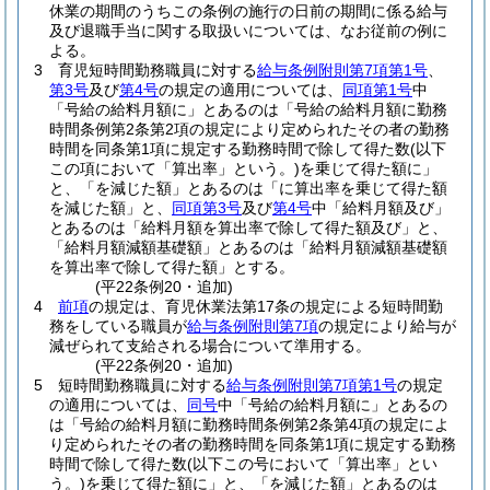
休業の期間のうちこの条例の施行の日前の期間に係る給与
及び退職手当に関する取扱いについては、なお従前の例に
よる。
3
育児短時間勤務職員に対する
給与条例附則第7項第1号
、
第3号
及び
第4号
の規定の適用については、
同項第1号
中
「号給の給料月額に」とあるのは「号給の給料月額に勤務
時間条例第2条第2項の規定により定められたその者の勤務
時間を同条第1項に規定する勤務時間で除して得た数
(以下
この項において「算出率」という。)
を乗じて得た額に」
と、「を減じた額」とあるのは「に算出率を乗じて得た額
を減じた額」と、
同項第3号
及び
第4号
中「給料月額及び」
とあるのは「給料月額を算出率で除して得た額及び」と、
「給料月額減額基礎額」とあるのは「給料月額減額基礎額
を算出率で除して得た額」とする。
(平22条例20・追加)
4
前項
の規定は、育児休業法第17条の規定による短時間勤
務をしている職員が
給与条例附則第7項
の規定により給与が
減ぜられて支給される場合について準用する。
(平22条例20・追加)
5
短時間勤務職員に対する
給与条例附則第7項第1号
の規定
の適用については、
同号
中「号給の給料月額に」とあるの
は「号給の給料月額に勤務時間条例第2条第4項の規定によ
り定められたその者の勤務時間を同条第1項に規定する勤務
時間で除して得た数
(以下この号において「算出率」とい
う。)
を乗じて得た額に」と、「を減じた額」とあるのは