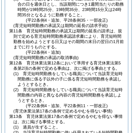
合の日を週休日とし、当該期間につき1週間当たりの勤務
時間が19時間25分、19時間35分、23時間15分又は24時
間35分となるように勤務すること。
(平22条例4・追加、平28条例35・一部改正)
(育児短時間勤務の承認又は期間の延長の請求手続)
第11条
育児短時間勤務の承認又は期間の延長の請求は、規
則で定める育児短時間勤務承認請求書により、育児短時間
勤務を始めようとする日又はその期間の末日の翌日の1月前
までに行うものとする。
(平22条例4・追加)
(育児短時間勤務の承認の取消事由)
第12条
育児休業法第12条において準用する育児休業法第5
条第2項の条例で定める事由は、次に掲げる事由とする。
(1)
育児短時間勤務をしている職員について当該育児短時
間勤務に係る子以外の子に係る育児短時間勤務を承認し
ようとするとき。
(2)
育児短時間勤務をしている職員について当該育児短時
間勤務の内容と異なる内容の育児短時間勤務を承認しよ
うとするとき。
(平22条例4・追加、平22条例11・一部改正)
(育児休業法第17条の条例で定めるやむを得ない事情)
第13条
育児休業法第17条の条例で定めるやむを得ない事情
は、次に掲げる事情とする。
(1)
過員が生ずること。
(2)
当該育児短時間勤務に伴い任用されている短時間勤務