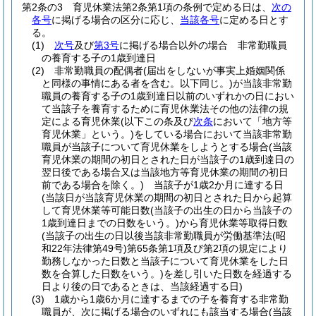
第2条の3
育児休業法第2条第1項の条例で定める日は、
次の
各号
に掲げる場合の区分に応じ、
当該各号
に定める日とす
る。
(1)
次号
及び
第3号
に掲げる場合以外の場合 非常勤職員
の養育する子の1歳到達日
(2)
非常勤職員の配偶者
(届出をしないが事実上婚姻関係
と同様の事情にある者を含む。以下同じ。)
が当該非常勤
職員の養育する子の1歳到達日以前のいずれかの日におい
て当該子を養育するために育児休業法その他の法律の規
定による育児休業
(以下この条及び
次条
において「地方等
育児休業」という。)
をしている場合において当該非常勤
職員が当該子について育児休業をしようとする場合
(当該
育児休業の期間の初日とされた日が当該子の1歳到達日の
翌日後である場合又は当該地方等育児休業の期間の初日
前である場合を除く。)
当該子が1歳2か月に達する日
(当該日が当該育児休業の期間の初日とされた日から起算
して育児休業等可能日数
(当該子の出生の日から当該子の
1歳到達日までの日数をいう。)
から育児休業等取得日数
(当該子の出生の日以後当該非常勤職員が労働基準法
(昭
和22年法律第49号)
第65条第1項及び第2項の規定により
勤務しなかった日数と当該子について育児休業をした日
数を合算した日数をいう。)
を差し引いた日数を経過する
日より後の日であるときは、当該経過する日)
(3)
1歳から1歳6か月に達するまでの子を養育する非常勤
職員が、次に掲げる場合のいずれにも該当する場合
(当該