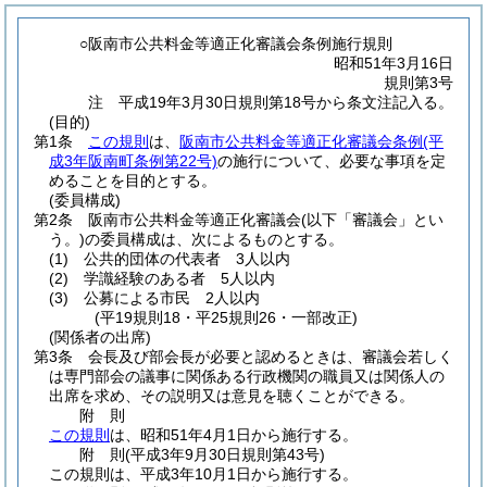
○阪南市公共料金等適正化審議会条例施行規則
昭和51年3月16日
規則第3号
注 平成19年3月30日規則第18号から条文注記入る。
(目的)
第1条
この規則
は、
阪南市公共料金等適正化審議会条例
(平
成3年阪南町条例第22号)
の施行について、必要な事項を定
めることを目的とする。
(委員構成)
第2条
阪南市公共料金等適正化審議会
(以下「審議会」とい
う。)
の委員構成は、次によるものとする。
(1)
公共的団体の代表者 3人以内
(2)
学識経験のある者 5人以内
(3)
公募による市民 2人以内
(平19規則18・平25規則26・一部改正)
(関係者の出席)
第3条
会長及び部会長が必要と認めるときは、審議会若しく
は専門部会の議事に関係ある行政機関の職員又は関係人の
出席を求め、その説明又は意見を聴くことができる。
附
則
この規則
は、昭和51年4月1日から施行する。
附
則
(平成3年9月30日
規則第43号)
この規則は、平成3年10月1日から施行する。