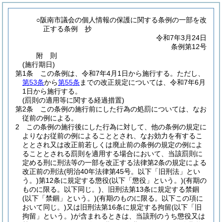
○阪南市議会の個人情報の保護に関する条例の一部を改
正する条例 抄
令和7年3月24日
条例第12号
附
則
(施行期日)
第1条
この条例は、令和7年4月1日から施行する。
ただし、
第53条
から
第55条
までの改正規定については、令和7年6月
1日から施行する。
(罰則の適用等に関する経過措置)
第2条
この条例の施行前にした行為の処罰については、なお
従前の例による。
2
この条例の施行後にした行為に対して、他の条例の規定に
よりなお従前の例によることとされ、なお効力を有するこ
ととされ又は改正前若しくは廃止前の条例の規定の例によ
ることとされる罰則を適用する場合において、当該罰則に
定める刑に刑法等の一部を改正する法律第2条の規定による
改正前の刑法
(明治40年法律第45号。以下「旧刑法」とい
う。)
第12条に規定する懲役
(以下「懲役」という。)
(有期の
ものに限る。以下同じ。)
、旧刑法第13条に規定する禁錮
(以下「禁錮」という。)
(有期のものに限る。以下この項に
おいて同じ。)
又は旧刑法第16条に規定する拘留
(以下「旧
拘留」という。)
が含まれるときは、当該刑のうち懲役又は