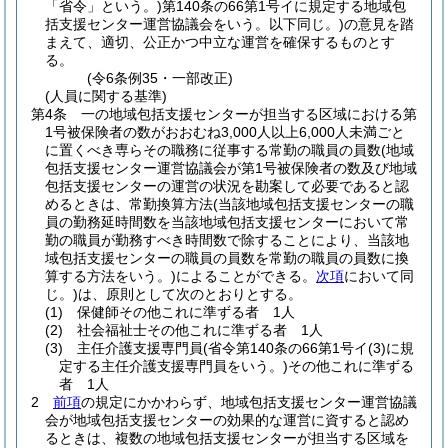
「省令」という。)
第140条の66第1号イに規定する地域包
括支援センター運営協議会をいう。以下同じ。)
の意見を踏
まえて、適切、公正かつ中立な運営を確保するものとす
る。
(令6条例35・一部改正)
(人員に関する基準)
第4条
一の地域包括支援センターが担当する区域における第
1号被保険者の数がおおむね3,000人以上6,000人未満ごと
に置くべき専らその職務に従事する常勤の職員の員数
(地域
包括支援センター運営協議会が第1号被保険者の数及び地域
包括支援センターの運営の状況を勘案して必要であると認
めるときは、常勤換算方法
(当該地域包括支援センターの職
員の勤務延時間数を当該地域包括支援センターにおいて常
勤の職員が勤務すべき時間数で除することにより、当該地
域包括支援センターの職員の員数を常勤の職員の員数に換
算する方法をいう。)
によることができる。
次項
において同
じ。)
は、原則として次のとおりとする。
(1)
保健師その他これに準ずる者 1人
(2)
社会福祉士その他これに準ずる者 1人
(3)
主任介護支援専門員
(省令第140条の66第1号イ
(3)
に規
定する主任介護支援専門員をいう。)
その他これに準ずる
者 1人
2
前項
の規定にかかわらず、地域包括支援センター運営協議
会が地域包括支援センターの効果的な運営に資すると認め
るときは、複数の地域包括支援センターが担当する区域を