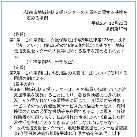
○阪南市地域包括支援センターの人員等に関する基準を
定める条例
平成26年12月22日
条例第17号
(趣旨)
第1条
この条例は、介護保険法
(平成9年法律第123号。以下
「法」という。)
第115条の46第5項の規定に基づき、地域
包括支援センターの人員等に関する基準を定めるものとす
る。
(平29条例26・一部改正)
(定義)
第2条
この条例における用語の意義は、法において使用する
用語の例による。
(基本方針)
第3条
地域包括支援センターは、その職員が協働して包括的
支援事業を実施することにより、各被保険者の心身の状
況、その置かれている環境等に応じて、介護給付等対象サ
ービスその他の保健医療サービス又は福祉サービス、権利
擁護のための必要な援助等を利用できるように導き、各被
保険者が可能な限り、住み慣れた地域において自立した日
常生活を営むことができるようにしなければならない。
2
地域包括支援センターは、地域包括支援センター運営協議
会
(介護保険法施行規則
(平成11年厚生省令第36号。以下