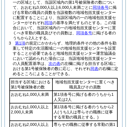
一の区域として、当該区域内の第1号被保険者の数につい
て、おおむね3,000人以上6,000人未満ごとに
同項各号
に掲
げる常勤の職員の員数を当該複数の地域包括支援センター
に配置することにより、当該区域内の一の地域包括支援セ
ンターがそれぞれ
同項
の基準を満たすものとする。
この場
合において、当該区域内の一の地域包括支援センターに置
くべき常勤の職員及びその員数は、
同項各号
に掲げる者の
うちから2人とする。
3
第1項
の規定にかかわらず、地理的条件その他の条件を勘
案して特定の生活圏域に一の地域包括支援センターを設置
することが必要であると地域包括支援センター運営協議会
において認められた場合には、当該地域包括支援センター
の人員配置基準は、
次の表
の左欄に掲げる担当する区域に
おける第1号被保険者の数に応じ、それぞれ
同表
の右欄に定
めるところによることができる。
担当する区域における
地域包括支援センターに置くべき
第1号被保険者の数
職員及びその員数
おおむね1,000人未満
第1項各号に掲げる者のうちから1
人又は2人
おおむね1,000人以上
第1項各号に掲げる者のうちから2
2,000人未満
人
(うち1人は専らその職務に従事
する常勤の職員とする。)
おおむね2,000人以上
専らその職務に従事する常勤の第1