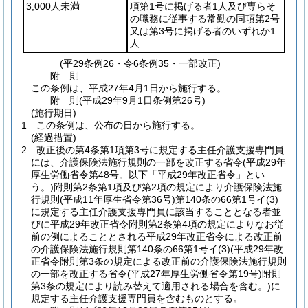
3,000人未満
項第1号に掲げる者1人及び専らそ
の職務に従事する常勤の同項第2号
又は第3号に掲げる者のいずれか1
人
(平29条例26・令6条例35・一部改正)
附
則
この条例は、平成27年4月1日から施行する。
附
則
(平成29年9月1日
条例第26号)
(施行期日)
1
この条例は、公布の日から施行する。
(経過措置)
2
改正後の第4条第1項第3号に規定する主任介護支援専門員
には、介護保険法施行規則の一部を改正する省令
(平成29年
厚生労働省令第48号。以下「平成29年改正省令」とい
う。)
附則第2条第1項及び第2項の規定により介護保険法施
行規則
(平成11年厚生省令第36号)
第140条の66第1号イ
(3)
に規定する主任介護支援専門員に該当することとなる者並
びに平成29年改正省令附則第2条第4項の規定によりなお従
前の例によることとされる平成29年改正省令による改正前
の介護保険法施行規則第140条の66第1号イ
(3)
(平成29年改
正省令附則第3条の規定による改正前の介護保険法施行規則
の一部を改正する省令
(平成27年厚生労働省令第19号)
附則
第3条の規定により読み替えて適用される場合を含む。)
に
規定する主任介護支援専門員を含むものとする。