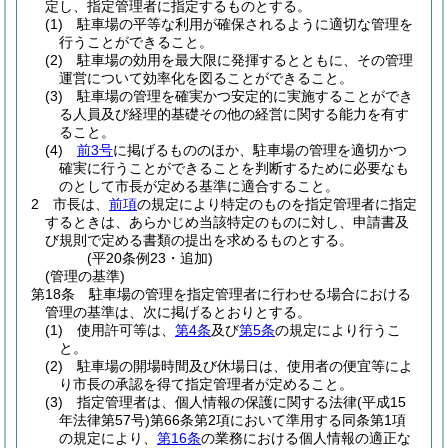
定し、指定管理者に指定するものとする。
(1)
駐車場の平等な利用が確保されるように適切な管理を
行うことができること。
(2)
駐車場の効用を最大限に発揮するとともに、その管理
運営について効率化を図ることができること。
(3)
駐車場の管理を確実かつ安定的に実施することができ
る人員及び経理的基礎その他の経営に関する能力を有す
ること。
(4)
前3号
に掲げるもののほか、駐車場の管理を適切かつ
確実に行うことができることを判断するために必要なも
のとして市長が定める基準に適合すること。
2
市長は、
前項
の規定により特定のものを指定管理者に指定
するときは、あらかじめ当該特定のものに対し、申請書及
び規則で定める書類の提出を求めるものとする。
(平20条例23・追加)
(管理の基準)
第18条
駐車場の管理を指定管理者に行わせる場合における
管理の基準は、次に掲げるとおりとする。
(1)
使用許可等は、
第4条
及び
第5条
の規定により行うこ
と。
(2)
駐車場の開場時間及び休場日は、使用者の便宜等によ
り市長の承認を得て指定管理者が定めること。
(3)
指定管理者は、個人情報の保護に関する法律
(平成15
年法律第57号)
第66条第2項において準用する同条第1項
の規定により、
第16条
の業務における個人情報の適正な