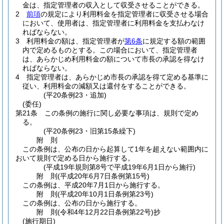
金は、指定管理者の収入として収受させることができる。
2
前項
の規定により利用料金を指定管理者に収受させる場合
において、使用者は、指定管理者に利用料金を支払わなけ
ればならない。
3
利用料金の額は、指定管理者が
第6条
に規定する額の範囲
内で定めるものとする。
この場合において、指定管理者
は、あらかじめ利用料金の額について市長の承認を得なけ
ればならない。
4
指定管理者は、あらかじめ市長の承認を得て定める基準に
従い、利用料金の減額又は還付をすることができる。
(平20条例23・追加)
(委任)
第21条
この条例の施行に関し必要な事項は、規則で定め
る。
(平20条例23・旧第15条繰下)
附
則
この条例は、公布の日から起算して1年を超えない範囲内に
おいて規則で定める日から施行する。
(平成19年規則第8号で平成19年6月1日から施行)
附
則
(平成20年6月7日
条例第15号)
この条例は、平成20年7月1日から施行する。
附
則
(平成20年10月1日
条例第23号)
この条例は、公布の日から施行する。
附
則
(令和4年12月22日
条例第22号)
抄
(施行期日)