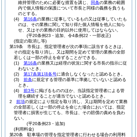
維持管理のために必要な措置を講じ、
同条
の業務の範囲
内で個人情報の保護について市長と同様の義務を負うも
のとする。
(4)
第16条
の業務に従事しているもの又は従事していたも
のは、その業務に関して知り得た個人情報を他人に知ら
せ、又はその業務の目的以外に使用してはならない。
(平20条例23・追加、令4条例22・一部改正)
(指定の取消し等)
第19条
市長は、指定管理者が次の事項に該当するときは、
その指定を取り消し、又は期間を定めて管理の業務の全部
若しくは一部の停止を命ずることができる。
(1)
第16条
の業務又は経理の状況に関する市長の指示に従
わないとき。
(2)
第17条第1項各号
に適合しなくなったと認めるとき。
(3)
前条
に規定する管理の基準に準拠していないと認める
とき。
(4)
前3号
に掲げるもののほか、当該指定管理者による管
理を継続することが適当でないと認めるとき。
2
前項
の規定により指定を取り消し、又は期間を定めて業務
の全部若しくは一部の停止を命じた場合においては、指定
管理者に損害が生じても、市長は、その賠償の責めを負わ
ない。
(平20条例23・追加)
(利用料金)
第20条
駐車場の管理を指定管理者に行わせる場合の利用料