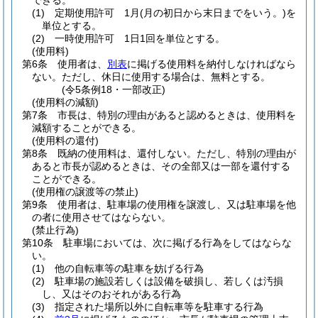
できる。
(1)
定期使用許可 1月
(月の初日から末日までをいう。)
を
単位とする。
(2)
一時使用許可 1日1回を単位とする。
(使用料)
第6条
使用者は、
別表
に掲げる使用料を納付しなければなら
ない。
ただし、休日に使用する場合は、無料とする。
(令5条例18・一部改正)
(使用料の減額)
第7条
市長は、特別の理由があると認めるときは、使用料を
減額することができる。
(使用料の還付)
第8条
既納の使用料は、還付しない。
ただし、特別の理由が
あると市長が認めるときは、その全部又は一部を還付する
ことができる。
(使用権の譲渡等の禁止)
第9条
使用者は、駐車場の使用権を譲渡し、又は駐車場を他
の者に使用させてはならない。
(禁止行為)
第10条
駐車場においては、次に掲げる行為をしてはならな
い。
(1)
他の自転車等の駐車を妨げる行為
(2)
駐車場の施設若しくは設備を破損し、若しくは汚損
し、又はそのおそれがある行為
(3)
指定された場所以外に自転車等を駐車する行為