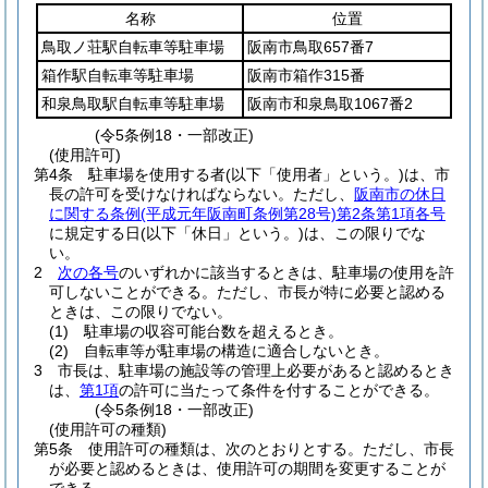
名称
位置
鳥取ノ荘駅自転車等駐車場
阪南市鳥取657番7
箱作駅自転車等駐車場
阪南市箱作315番
和泉鳥取駅自転車等駐車場
阪南市和泉鳥取1067番2
(令5条例18・一部改正)
(使用許可)
第4条
駐車場を使用する者
(以下「使用者」という。)
は、市
長の許可を受けなければならない。
ただし、
阪南市の休日
に関する条例
(平成元年阪南町条例第28号)
第2条第1項各号
に規定する日
(以下「休日」という。)
は、この限りでな
い。
2
次の各号
のいずれかに該当するときは、駐車場の使用を許
可しないことができる。
ただし、市長が特に必要と認める
ときは、この限りでない。
(1)
駐車場の収容可能台数を超えるとき。
(2)
自転車等が駐車場の構造に適合しないとき。
3
市長は、駐車場の施設等の管理上必要があると認めるとき
は、
第1項
の許可に当たって条件を付することができる。
(令5条例18・一部改正)
(使用許可の種類)
第5条
使用許可の種類は、次のとおりとする。
ただし、市長
が必要と認めるときは、使用許可の期間を変更することが