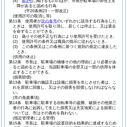
(4)
前3号
に掲げるもののほか、市長が駐車場の管理上支
障があると認める行為
(平20条例23・一部改正)
(使用許可の取消し等)
第11条
使用者が
次の各号
のいずれかに該当する行為をした
ときは、使用許可を取り消し、若しくは停止し、又は退去
を命ずることができる。
(1)
偽りその他不正な行為により使用許可を受けたとき。
(2)
使用許可の条件又は職員の指示に従わないとき。
(3)
この条例又はこの条例に基づく規則の規定に違反した
とき。
(供用の休止)
第12条
市長は、駐車場の補修その他の理由により必要があ
ると認めるときは、当該駐車場の全部又は一部の供用を休
止することができる。
(損害賠償)
第13条
駐車場の施設又は設備に損害を生じさせた者は、こ
れを原状に回復し、又はその損害を賠償しなければならな
い。
(市の免責事項)
第14条
駐車場に駐車する自転車等の盗難、破損その他第三
者の行為に起因して生じた損害又は天災地変による損害に
ついては、市はその責めを負わない。
(指定管理者による管理)
第15条
市長は、駐車場の設置目的を効果的に達成するため