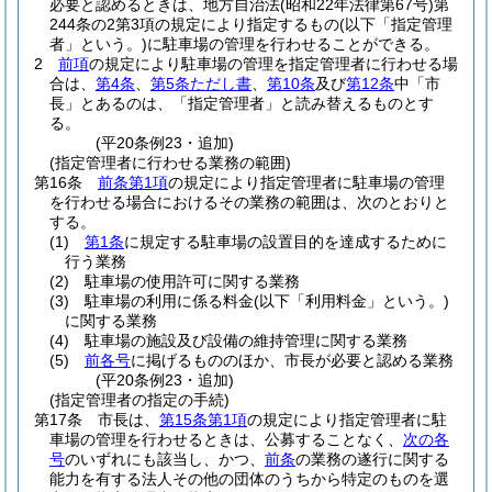
必要と認めるときは、地方自治法
(昭和22年法律第67号)
第
244条の2第3項の規定により指定するもの
(以下「指定管理
者」という。)
に駐車場の管理を行わせることができる。
2
前項
の規定により駐車場の管理を指定管理者に行わせる場
合は、
第4条
、
第5条ただし書
、
第10条
及び
第12条
中「市
長」とあるのは、「指定管理者」と読み替えるものとす
る。
(平20条例23・追加)
(指定管理者に行わせる業務の範囲)
第16条
前条第1項
の規定により指定管理者に駐車場の管理
を行わせる場合におけるその業務の範囲は、次のとおりと
する。
(1)
第1条
に規定する駐車場の設置目的を達成するために
行う業務
(2)
駐車場の使用許可に関する業務
(3)
駐車場の利用に係る料金
(以下「利用料金」という。)
に関する業務
(4)
駐車場の施設及び設備の維持管理に関する業務
(5)
前各号
に掲げるもののほか、市長が必要と認める業務
(平20条例23・追加)
(指定管理者の指定の手続)
第17条
市長は、
第15条第1項
の規定により指定管理者に駐
車場の管理を行わせるときは、公募することなく、
次の各
号
のいずれにも該当し、かつ、
前条
の業務の遂行に関する
能力を有する法人その他の団体のうちから特定のものを選