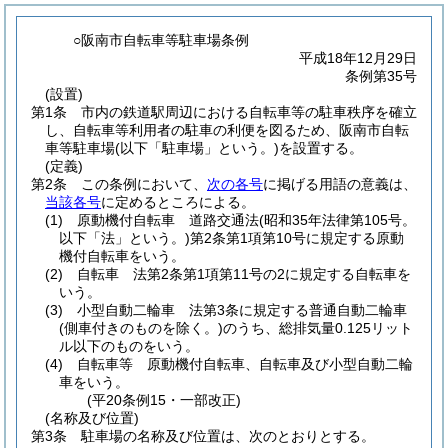
○阪南市自転車等駐車場条例
平成18年12月29日
条例第35号
(設置)
第1条
市内の鉄道駅周辺における自転車等の駐車秩序を確立
し、自転車等利用者の駐車の利便を図るため、阪南市自転
車等駐車場
(以下「駐車場」という。)
を設置する。
(定義)
第2条
この条例において、
次の各号
に掲げる用語の意義は、
当該各号
に定めるところによる。
(1)
原動機付自転車 道路交通法
(昭和35年法律第105号。
以下「法」という。)
第2条第1項第10号に規定する原動
機付自転車をいう。
(2)
自転車 法第2条第1項第11号の2に規定する自転車を
いう。
(3)
小型自動二輪車 法第3条に規定する普通自動二輪車
(側車付きのものを除く。)
のうち、総排気量0.125リット
ル以下のものをいう。
(4)
自転車等 原動機付自転車、自転車及び小型自動二輪
車をいう。
(平20条例15・一部改正)
(名称及び位置)
第3条
駐車場の名称及び位置は、次のとおりとする。