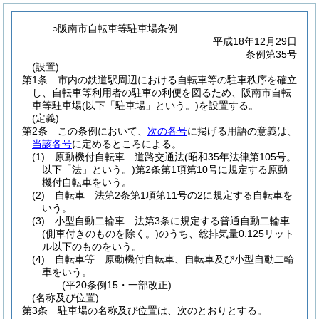
○阪南市自転車等駐車場条例
平成18年12月29日
条例第35号
(設置)
第1条
市内の鉄道駅周辺における自転車等の駐車秩序を確立
し、自転車等利用者の駐車の利便を図るため、阪南市自転
車等駐車場
(以下「駐車場」という。)
を設置する。
(定義)
第2条
この条例において、
次の各号
に掲げる用語の意義は、
当該各号
に定めるところによる。
(1)
原動機付自転車 道路交通法
(昭和35年法律第105号。
以下「法」という。)
第2条第1項第10号に規定する原動
機付自転車をいう。
(2)
自転車 法第2条第1項第11号の2に規定する自転車を
いう。
(3)
小型自動二輪車 法第3条に規定する普通自動二輪車
(側車付きのものを除く。)
のうち、総排気量0.125リット
ル以下のものをいう。
(4)
自転車等 原動機付自転車、自転車及び小型自動二輪
車をいう。
(平20条例15・一部改正)
(名称及び位置)
第3条
駐車場の名称及び位置は、次のとおりとする。