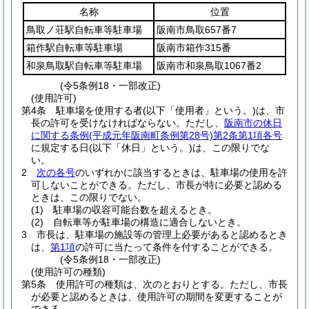
名称
位置
鳥取ノ荘駅自転車等駐車場
阪南市鳥取657番7
箱作駅自転車等駐車場
阪南市箱作315番
和泉鳥取駅自転車等駐車場
阪南市和泉鳥取1067番2
(令5条例18・一部改正)
(使用許可)
第4条
駐車場を使用する者
(以下「使用者」という。)
は、市
長の許可を受けなければならない。
ただし、
阪南市の休日
に関する条例
(平成元年阪南町条例第28号)
第2条第1項各号
に規定する日
(以下「休日」という。)
は、この限りでな
い。
2
次の各号
のいずれかに該当するときは、駐車場の使用を許
可しないことができる。
ただし、市長が特に必要と認める
ときは、この限りでない。
(1)
駐車場の収容可能台数を超えるとき。
(2)
自転車等が駐車場の構造に適合しないとき。
3
市長は、駐車場の施設等の管理上必要があると認めるとき
は、
第1項
の許可に当たって条件を付することができる。
(令5条例18・一部改正)
(使用許可の種類)
第5条
使用許可の種類は、次のとおりとする。
ただし、市長
が必要と認めるときは、使用許可の期間を変更することが