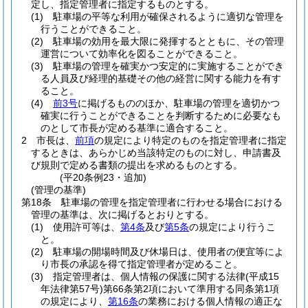
定し、指定管理者に指定するものとする。
(1)
駐車場の平等な利用が確保されるように適切な管理を
行うことができること。
(2)
駐車場の効用を最大限に発揮するとともに、その管理
運営について効率化を図ることができること。
(3)
駐車場の管理を確実かつ安定的に実施することができ
る人員及び経理的基礎その他の経営に関する能力を有す
ること。
(4)
前3号
に掲げるもののほか、駐車場の管理を適切かつ
確実に行うことができることを判断するために必要なも
のとして市長が定める基準に適合すること。
2
市長は、
前項
の規定により特定のものを指定管理者に指定
するときは、あらかじめ当該特定のものに対し、申請書及
び規則で定める書類の提出を求めるものとする。
(平20条例23・追加)
(管理の基準)
第18条
駐車場の管理を指定管理者に行わせる場合における
管理の基準は、次に掲げるとおりとする。
(1)
使用許可等は、
第4条
及び
第5条
の規定により行うこ
と。
(2)
駐車場の開場時間及び休場日は、使用者の便宜等によ
り市長の承認を得て指定管理者が定めること。
(3)
指定管理者は、個人情報の保護に関する法律
(平成15
年法律第57号)
第66条第2項において準用する同条第1項
の規定により、
第16条
の業務における個人情報の適正な