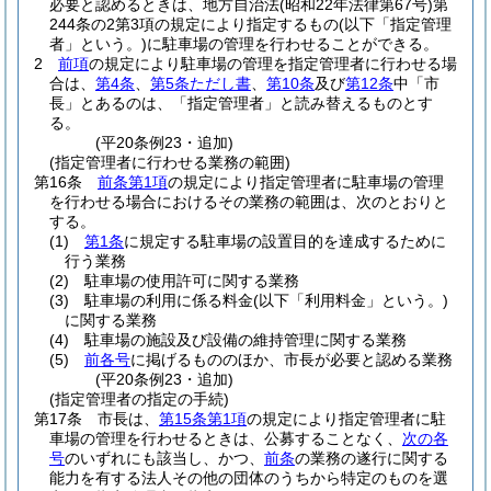
必要と認めるときは、地方自治法
(昭和22年法律第67号)
第
244条の2第3項の規定により指定するもの
(以下「指定管理
者」という。)
に駐車場の管理を行わせることができる。
2
前項
の規定により駐車場の管理を指定管理者に行わせる場
合は、
第4条
、
第5条ただし書
、
第10条
及び
第12条
中「市
長」とあるのは、「指定管理者」と読み替えるものとす
る。
(平20条例23・追加)
(指定管理者に行わせる業務の範囲)
第16条
前条第1項
の規定により指定管理者に駐車場の管理
を行わせる場合におけるその業務の範囲は、次のとおりと
する。
(1)
第1条
に規定する駐車場の設置目的を達成するために
行う業務
(2)
駐車場の使用許可に関する業務
(3)
駐車場の利用に係る料金
(以下「利用料金」という。)
に関する業務
(4)
駐車場の施設及び設備の維持管理に関する業務
(5)
前各号
に掲げるもののほか、市長が必要と認める業務
(平20条例23・追加)
(指定管理者の指定の手続)
第17条
市長は、
第15条第1項
の規定により指定管理者に駐
車場の管理を行わせるときは、公募することなく、
次の各
号
のいずれにも該当し、かつ、
前条
の業務の遂行に関する
能力を有する法人その他の団体のうちから特定のものを選