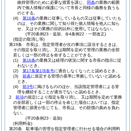
維持管理のために必要な措置を講じ、
同条
の業務の範囲
内で個人情報の保護について市長と同様の義務を負うも
のとする。
(4)
第16条
の業務に従事しているもの又は従事していたも
のは、その業務に関して知り得た個人情報を他人に知ら
せ、又はその業務の目的以外に使用してはならない。
(平20条例23・追加、令4条例22・一部改正)
(指定の取消し等)
第19条
市長は、指定管理者が次の事項に該当するときは、
その指定を取り消し、又は期間を定めて管理の業務の全部
若しくは一部の停止を命ずることができる。
(1)
第16条
の業務又は経理の状況に関する市長の指示に従
わないとき。
(2)
第17条第1項各号
に適合しなくなったと認めるとき。
(3)
前条
に規定する管理の基準に準拠していないと認める
とき。
(4)
前3号
に掲げるもののほか、当該指定管理者による管
理を継続することが適当でないと認めるとき。
2
前項
の規定により指定を取り消し、又は期間を定めて業務
の全部若しくは一部の停止を命じた場合においては、指定
管理者に損害が生じても、市長は、その賠償の責めを負わ
ない。
(平20条例23・追加)
(利用料金)
第20条
駐車場の管理を指定管理者に行わせる場合の利用料