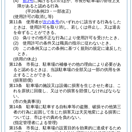
(4)
前3号
に掲げるもののほか、市長が駐車場の管理上支
障があると認める行為
(平20条例23・一部改正)
(使用許可の取消し等)
第11条
使用者が
次の各号
のいずれかに該当する行為をした
ときは、使用許可を取り消し、若しくは停止し、又は退去
を命ずることができる。
(1)
偽りその他不正な行為により使用許可を受けたとき。
(2)
使用許可の条件又は職員の指示に従わないとき。
(3)
この条例又はこの条例に基づく規則の規定に違反した
とき。
(供用の休止)
第12条
市長は、駐車場の補修その他の理由により必要があ
ると認めるときは、当該駐車場の全部又は一部の供用を休
止することができる。
(損害賠償)
第13条
駐車場の施設又は設備に損害を生じさせた者は、こ
れを原状に回復し、又はその損害を賠償しなければならな
い。
(市の免責事項)
第14条
駐車場に駐車する自転車等の盗難、破損その他第三
者の行為に起因して生じた損害又は天災地変による損害に
ついては、市はその責めを負わない。
(指定管理者による管理)
第15条
市長は、駐車場の設置目的を効果的に達成するため