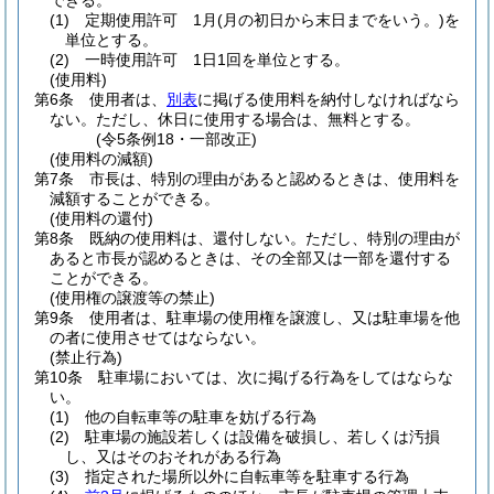
できる。
(1)
定期使用許可 1月
(月の初日から末日までをいう。)
を
単位とする。
(2)
一時使用許可 1日1回を単位とする。
(使用料)
第6条
使用者は、
別表
に掲げる使用料を納付しなければなら
ない。
ただし、休日に使用する場合は、無料とする。
(令5条例18・一部改正)
(使用料の減額)
第7条
市長は、特別の理由があると認めるときは、使用料を
減額することができる。
(使用料の還付)
第8条
既納の使用料は、還付しない。
ただし、特別の理由が
あると市長が認めるときは、その全部又は一部を還付する
ことができる。
(使用権の譲渡等の禁止)
第9条
使用者は、駐車場の使用権を譲渡し、又は駐車場を他
の者に使用させてはならない。
(禁止行為)
第10条
駐車場においては、次に掲げる行為をしてはならな
い。
(1)
他の自転車等の駐車を妨げる行為
(2)
駐車場の施設若しくは設備を破損し、若しくは汚損
し、又はそのおそれがある行為
(3)
指定された場所以外に自転車等を駐車する行為