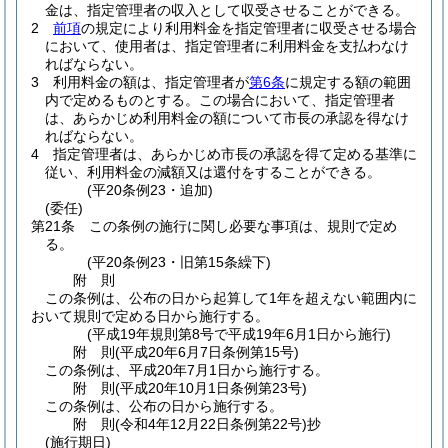
金は、指定管理者の収入として収受させることができる。
2
前項
の規定により利用料金を指定管理者に収受させる場合
において、使用者は、指定管理者に利用料金を支払わなけ
ればならない。
3
利用料金の額は、指定管理者が
第6条
に規定する額の範囲
内で定めるものとする。
この場合において、指定管理者
は、あらかじめ利用料金の額について市長の承認を得なけ
ればならない。
4
指定管理者は、あらかじめ市長の承認を得て定める基準に
従い、利用料金の減額又は還付をすることができる。
(平20条例23・追加)
(委任)
第21条
この条例の施行に関し必要な事項は、規則で定め
る。
(平20条例23・旧第15条繰下)
附
則
この条例は、公布の日から起算して1年を超えない範囲内に
おいて規則で定める日から施行する。
(平成19年規則第8号で平成19年6月1日から施行)
附
則
(平成20年6月7日
条例第15号)
この条例は、平成20年7月1日から施行する。
附
則
(平成20年10月1日
条例第23号)
この条例は、公布の日から施行する。
附
則
(令和4年12月22日
条例第22号)
抄
(施行期日)