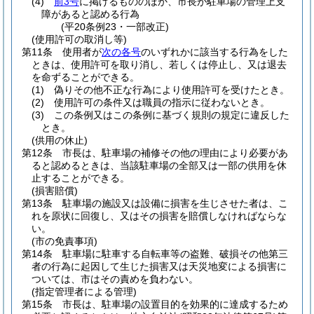
(4)
前3号
に掲げるもののほか、市長が駐車場の管理上支
障があると認める行為
(平20条例23・一部改正)
(使用許可の取消し等)
第11条
使用者が
次の各号
のいずれかに該当する行為をした
ときは、使用許可を取り消し、若しくは停止し、又は退去
を命ずることができる。
(1)
偽りその他不正な行為により使用許可を受けたとき。
(2)
使用許可の条件又は職員の指示に従わないとき。
(3)
この条例又はこの条例に基づく規則の規定に違反した
とき。
(供用の休止)
第12条
市長は、駐車場の補修その他の理由により必要があ
ると認めるときは、当該駐車場の全部又は一部の供用を休
止することができる。
(損害賠償)
第13条
駐車場の施設又は設備に損害を生じさせた者は、こ
れを原状に回復し、又はその損害を賠償しなければならな
い。
(市の免責事項)
第14条
駐車場に駐車する自転車等の盗難、破損その他第三
者の行為に起因して生じた損害又は天災地変による損害に
ついては、市はその責めを負わない。
(指定管理者による管理)
第15条
市長は、駐車場の設置目的を効果的に達成するため