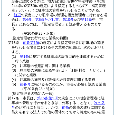
必要と認めるときは、地方自治法
(昭和22年法律第67号)
第
244条の2第3項の規定により指定するもの
(以下「指定管理
者」という。)
に駐車場の管理を行わせることができる。
2
前項
の規定により駐車場の管理を指定管理者に行わせる場
合は、
第4条
、
第5条ただし書
、
第10条
及び
第12条
中「市
長」とあるのは、「指定管理者」と読み替えるものとす
る。
(平20条例23・追加)
(指定管理者に行わせる業務の範囲)
第16条
前条第1項
の規定により指定管理者に駐車場の管理
を行わせる場合におけるその業務の範囲は、次のとおりと
する。
(1)
第1条
に規定する駐車場の設置目的を達成するために
行う業務
(2)
駐車場の使用許可に関する業務
(3)
駐車場の利用に係る料金
(以下「利用料金」という。)
に関する業務
(4)
駐車場の施設及び設備の維持管理に関する業務
(5)
前各号
に掲げるもののほか、市長が必要と認める業務
(平20条例23・追加)
(指定管理者の指定の手続)
第17条
市長は、
第15条第1項
の規定により指定管理者に駐
車場の管理を行わせるときは、公募することなく、
次の各
号
のいずれにも該当し、かつ、
前条
の業務の遂行に関する
能力を有する法人その他の団体のうちから特定のものを選