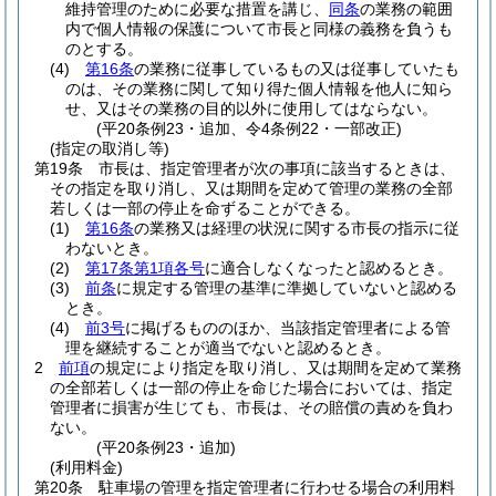
維持管理のために必要な措置を講じ、
同条
の業務の範囲
内で個人情報の保護について市長と同様の義務を負うも
のとする。
(4)
第16条
の業務に従事しているもの又は従事していたも
のは、その業務に関して知り得た個人情報を他人に知ら
せ、又はその業務の目的以外に使用してはならない。
(平20条例23・追加、令4条例22・一部改正)
(指定の取消し等)
第19条
市長は、指定管理者が次の事項に該当するときは、
その指定を取り消し、又は期間を定めて管理の業務の全部
若しくは一部の停止を命ずることができる。
(1)
第16条
の業務又は経理の状況に関する市長の指示に従
わないとき。
(2)
第17条第1項各号
に適合しなくなったと認めるとき。
(3)
前条
に規定する管理の基準に準拠していないと認める
とき。
(4)
前3号
に掲げるもののほか、当該指定管理者による管
理を継続することが適当でないと認めるとき。
2
前項
の規定により指定を取り消し、又は期間を定めて業務
の全部若しくは一部の停止を命じた場合においては、指定
管理者に損害が生じても、市長は、その賠償の責めを負わ
ない。
(平20条例23・追加)
(利用料金)
第20条
駐車場の管理を指定管理者に行わせる場合の利用料