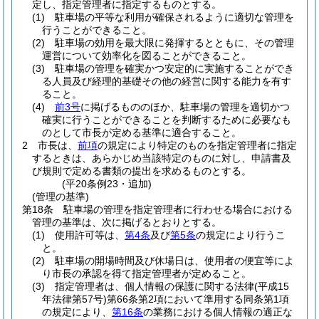
定し、指定管理者に指定するものとする。
(1)
駐車場の平等な利用が確保されるように適切な管理を
行うことができること。
(2)
駐車場の効用を最大限に発揮するとともに、その管理
運営について効率化を図ることができること。
(3)
駐車場の管理を確実かつ安定的に実施することができ
る人員及び経理的基礎その他の経営に関する能力を有す
ること。
(4)
前3号
に掲げるもののほか、駐車場の管理を適切かつ
確実に行うことができることを判断するために必要なも
のとして市長が定める基準に適合すること。
2
市長は、
前項
の規定により特定のものを指定管理者に指定
するときは、あらかじめ当該特定のものに対し、申請書及
び規則で定める書類の提出を求めるものとする。
(平20条例23・追加)
(管理の基準)
第18条
駐車場の管理を指定管理者に行わせる場合における
管理の基準は、次に掲げるとおりとする。
(1)
使用許可等は、
第4条
及び
第5条
の規定により行うこ
と。
(2)
駐車場の開場時間及び休場日は、使用者の便宜等によ
り市長の承認を得て指定管理者が定めること。
(3)
指定管理者は、個人情報の保護に関する法律
(平成15
年法律第57号)
第66条第2項において準用する同条第1項
の規定により、
第16条
の業務における個人情報の適正な