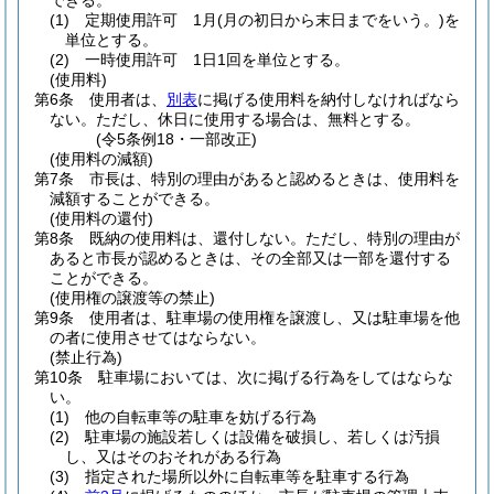
できる。
(1)
定期使用許可 1月
(月の初日から末日までをいう。)
を
単位とする。
(2)
一時使用許可 1日1回を単位とする。
(使用料)
第6条
使用者は、
別表
に掲げる使用料を納付しなければなら
ない。
ただし、休日に使用する場合は、無料とする。
(令5条例18・一部改正)
(使用料の減額)
第7条
市長は、特別の理由があると認めるときは、使用料を
減額することができる。
(使用料の還付)
第8条
既納の使用料は、還付しない。
ただし、特別の理由が
あると市長が認めるときは、その全部又は一部を還付する
ことができる。
(使用権の譲渡等の禁止)
第9条
使用者は、駐車場の使用権を譲渡し、又は駐車場を他
の者に使用させてはならない。
(禁止行為)
第10条
駐車場においては、次に掲げる行為をしてはならな
い。
(1)
他の自転車等の駐車を妨げる行為
(2)
駐車場の施設若しくは設備を破損し、若しくは汚損
し、又はそのおそれがある行為
(3)
指定された場所以外に自転車等を駐車する行為