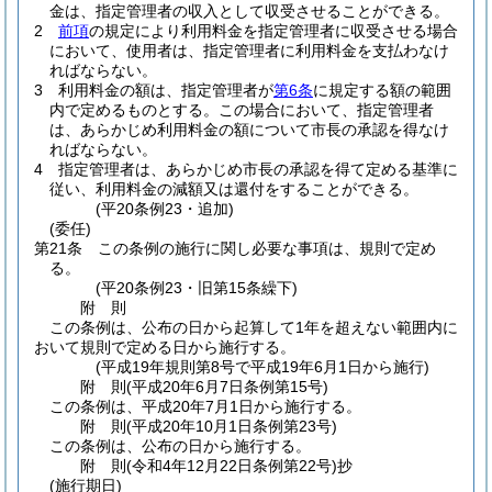
金は、指定管理者の収入として収受させることができる。
2
前項
の規定により利用料金を指定管理者に収受させる場合
において、使用者は、指定管理者に利用料金を支払わなけ
ればならない。
3
利用料金の額は、指定管理者が
第6条
に規定する額の範囲
内で定めるものとする。
この場合において、指定管理者
は、あらかじめ利用料金の額について市長の承認を得なけ
ればならない。
4
指定管理者は、あらかじめ市長の承認を得て定める基準に
従い、利用料金の減額又は還付をすることができる。
(平20条例23・追加)
(委任)
第21条
この条例の施行に関し必要な事項は、規則で定め
る。
(平20条例23・旧第15条繰下)
附
則
この条例は、公布の日から起算して1年を超えない範囲内に
おいて規則で定める日から施行する。
(平成19年規則第8号で平成19年6月1日から施行)
附
則
(平成20年6月7日
条例第15号)
この条例は、平成20年7月1日から施行する。
附
則
(平成20年10月1日
条例第23号)
この条例は、公布の日から施行する。
附
則
(令和4年12月22日
条例第22号)
抄
(施行期日)