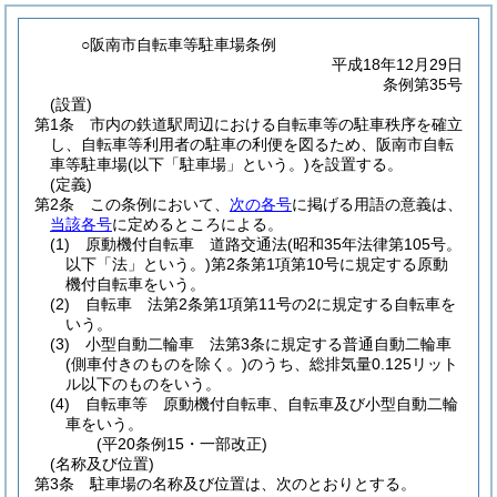
○阪南市自転車等駐車場条例
平成18年12月29日
条例第35号
(設置)
第1条
市内の鉄道駅周辺における自転車等の駐車秩序を確立
し、自転車等利用者の駐車の利便を図るため、阪南市自転
車等駐車場
(以下「駐車場」という。)
を設置する。
(定義)
第2条
この条例において、
次の各号
に掲げる用語の意義は、
当該各号
に定めるところによる。
(1)
原動機付自転車 道路交通法
(昭和35年法律第105号。
以下「法」という。)
第2条第1項第10号に規定する原動
機付自転車をいう。
(2)
自転車 法第2条第1項第11号の2に規定する自転車を
いう。
(3)
小型自動二輪車 法第3条に規定する普通自動二輪車
(側車付きのものを除く。)
のうち、総排気量0.125リット
ル以下のものをいう。
(4)
自転車等 原動機付自転車、自転車及び小型自動二輪
車をいう。
(平20条例15・一部改正)
(名称及び位置)
第3条
駐車場の名称及び位置は、次のとおりとする。