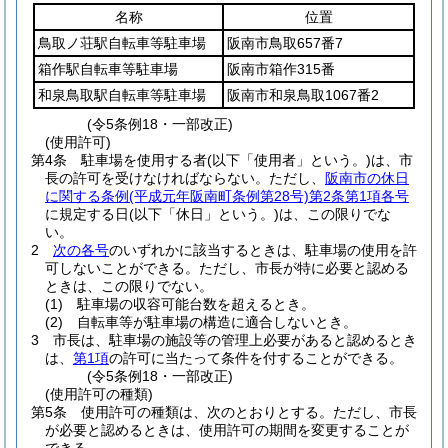
名称
位置
鳥取ノ荘駅自転車等駐車場
阪南市鳥取657番7
箱作駅自転車等駐車場
阪南市箱作315番
和泉鳥取駅自転車等駐車場
阪南市和泉鳥取1067番2
(令5条例18・一部改正)
(使用許可)
第4条
駐車場を使用する者
(以下「使用者」という。)
は、市
長の許可を受けなければならない。
ただし、
阪南市の休日
に関する条例
(平成元年阪南町条例第28号)
第2条第1項各号
に規定する日
(以下「休日」という。)
は、この限りでな
い。
2
次の各号
のいずれかに該当するときは、駐車場の使用を許
可しないことができる。
ただし、市長が特に必要と認める
ときは、この限りでない。
(1)
駐車場の収容可能台数を超えるとき。
(2)
自転車等が駐車場の構造に適合しないとき。
3
市長は、駐車場の施設等の管理上必要があると認めるとき
は、
第1項
の許可に当たって条件を付することができる。
(令5条例18・一部改正)
(使用許可の種類)
第5条
使用許可の種類は、次のとおりとする。
ただし、市長
が必要と認めるときは、使用許可の期間を変更することが