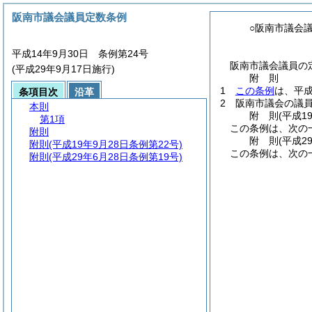
阪南市議会議員定数条例
○阪南市議会
平成14年9月30日 条例第24号
阪南市議会議員の
(平成29年9月17日施行)
附
則
1
この条例
は、平成
条項目次
沿革
2
阪南市議会の議
本則
附
則
(平成1
第1項
この条例は、次の
附則
附
則
(平成2
附則
(平成19年9月28日条例第22号)
この条例は、次の
附則
(平成29年6月28日条例第19号)