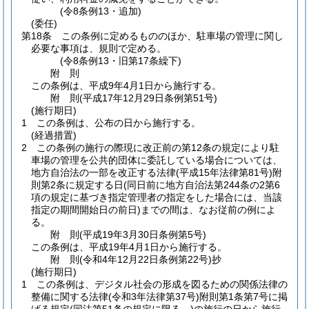
(令8条例13・追加)
(委任)
第18条
この条例に定めるもののほか、駐車場の管理に関し
必要な事項は、規則で定める。
(令8条例13・旧第17条繰下)
附
則
この条例は、平成9年4月1日から施行する。
附
則
(平成17年12月29日
条例第51号)
(施行期日)
1
この条例は、公布の日から施行する。
(経過措置)
2
この条例の施行の際現に改正前の第12条の規定により駐
車場の管理を公共的団体に委託している場合については、
地方自治法の一部を改正する法律
(平成15年法律第81号)
附
則第2条に規定する日
(同日前に地方自治法第244条の2第6
項の規定に基づき指定管理者の指定をした場合には、当該
指定の期間開始日の前日)
までの間は、なお従前の例によ
る。
附
則
(平成19年3月30日
条例第5号)
この条例は、平成19年4月1日から施行する。
附
則
(令和4年12月22日
条例第22号)
抄
(施行期日)
1
この条例は、デジタル社会の形成を図るための関係法律の
整備に関する法律
(令和3年法律第37号)
附則第1条第7号に掲