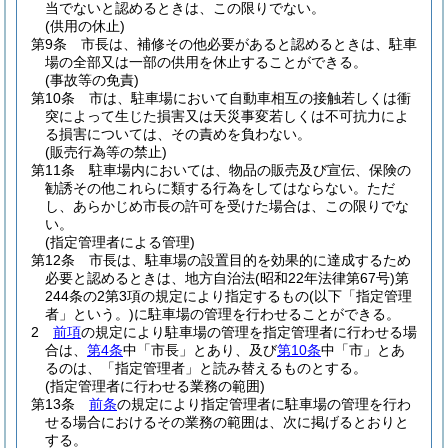
当でないと認めるときは、この限りでない。
(供用の休止)
第9条
市長は、補修その他必要があると認めるときは、駐車
場の全部又は一部の供用を休止することができる。
(事故等の免責)
第10条
市は、駐車場において自動車相互の接触若しくは衝
突によって生じた損害又は天災事変若しくは不可抗力によ
る損害については、その責めを負わない。
(販売行為等の禁止)
第11条
駐車場内においては、物品の販売及び宣伝、保険の
勧誘その他これらに類する行為をしてはならない。
ただ
し、あらかじめ市長の許可を受けた場合は、この限りでな
い。
(指定管理者による管理)
第12条
市長は、駐車場の設置目的を効果的に達成するため
必要と認めるときは、地方自治法
(昭和22年法律第67号)
第
244条の2第3項の規定により指定するもの
(以下「指定管理
者」という。)
に駐車場の管理を行わせることができる。
2
前項
の規定により駐車場の管理を指定管理者に行わせる場
合は、
第4条
中「市長」とあり、及び
第10条
中「市」とあ
るのは、「指定管理者」と読み替えるものとする。
(指定管理者に行わせる業務の範囲)
第13条
前条
の規定により指定管理者に駐車場の管理を行わ
せる場合におけるその業務の範囲は、次に掲げるとおりと
する。