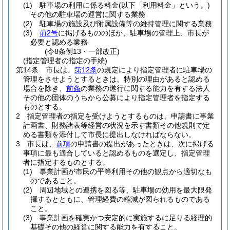
(1)
駐車場の利用に係る料金
(以下「利用料金」という。)
その他の駐車場の運営に関する業務
(2)
駐車場の施設及び附属設備等の維持管理に関する業務
(3)
前2号
に掲げるもののほか、駐車場の管理上、市長が
必要と認める業務
(令8条例13・一部改正)
(指定管理者の指定の手続)
第14条
市長は、
第12条
の規定により指定管理者に駐車場の
管理をさせようとするときは、特別の理由があると認める
場合を除き、
前条
の業務の遂行に関する能力を有する法人
その他の団体のうちから公募により指定管理者を指定する
ものとする。
2
指定管理者の指定を受けようとするものは、申請書に事業
計画書、財務諸表等経営の状況を示す書類その他規則で定
める書類を添付して市長に提出しなければならない。
3
市長は、
前項
の申請書の提出があったときは、次に掲げる
事項に最も適合していると認めるものを選定し、指定管理
者に指定するものとする。
(1)
事業計画が市民の平等利用その他の観点から適切なも
のであること。
(2)
周辺地域との連携を図る等、駐車場の効用を最大限発
揮するとともに、管理経費の縮減が図られるものである
こと。
(3)
事業計画を確実かつ安定的に実施するに足りる経理的
基礎その他の経営に関する能力を有すること。