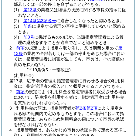
部若しくは一部の停止を命ずることができる。
(1)
第13条
の業務又は経理の状況に関する市長の指示に従
わないとき。
(2)
第14条第3項各号
に適合しなくなったと認めるとき。
(3)
前条
に規定する管理の基準に準拠していないと認める
とき。
(4)
前3号
に掲げるもののほか、当該指定管理者による管
理の継続をすることが適当でないと認めるとき。
2
前項
の規定により指定を取り消し、又は期間を定めて
第
13条
の業務の全部若しくは一部の停止を命じた場合におい
ては、指定管理者に損害が生じても、市長は、その賠償の
責めを負わない。
(平19条例5・一部改正)
(利用料金)
第17条
駐車場の管理を指定管理者に行わせる場合の利用料
金は、指定管理者の収入として収受させることができる。
2
前項
の規定により利用料金を指定管理者に収受させる場合
において、駐車場を利用する者は、指定管理者に利用料金
を支払わなければならない。
3
利用料金の額は、指定管理者が
第2条第2項
により規定さ
れる額の範囲内で定めるものとする。
この場合において指
定管理者は、あらかじめ利用料金の額について市長の承認
を得なければならない。
4
指定管理者は、あらかじめ市長の承認を得て定める基準に
従い、利用料金の減免をすることができる。