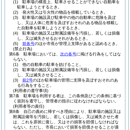
(1)
駐車場の構造上、駐車させることができない自動車を
駐車しようとするとき。
(2)
発火性又は引火性の物品を積載しているとき。
(3)
駐車場の施設及び駐車中の他の自動車に危険を及ぼ
し、又は人体に危害を及ぼすおそれのある物品を積載し
た自動車を駐車しようとするとき。
(4)
駐車場の施設又は附属設備等を汚損し、若しくは損傷
し、又は滅失させるおそれがあるとき。
(5)
前各号
のほか市長が管理上支障があると認めるとき。
(禁止行為)
第6条
駐車場においては、
次の各号
に掲げる行為をしてはな
らない。
(1)
他の自動車の駐車を妨げること。
(2)
駐車場の施設又は附属設備等を汚損し、若しくは損傷
し、又は滅失させること。
(3)
前2号
のほか駐車場の管理に支障を及ぼすおそれのあ
る行為をすること。
(利用者の遵守事項)
第7条
駐車場を利用する者は、この条例及びこの条例に基づ
く規則を遵守し、管理者の指示に従わなければならない。
(利用者等の責任)
第8条
自己の責めに帰すべき理由により、駐車場の施設又は
附属設備等を汚損し、若しくは損傷し、又は滅失させた者
は、これを原状に復し、又はその損害を賠償しなければな
らない。
ただし、市長において損害を賠償させることが適