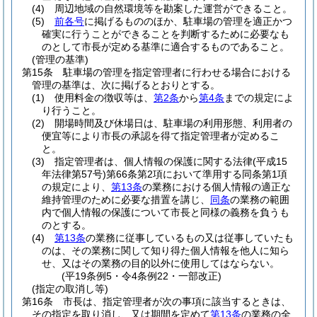
(4)
周辺地域の自然環境等を勘案した運営ができること。
(5)
前各号
に掲げるもののほか、駐車場の管理を適正かつ
確実に行うことができることを判断するために必要なも
のとして市長が定める基準に適合するものであること。
(管理の基準)
第15条
駐車場の管理を指定管理者に行わせる場合における
管理の基準は、次に掲げるとおりとする。
(1)
使用料金の徴収等は、
第2条
から
第4条
までの規定によ
り行うこと。
(2)
開場時間及び休場日は、駐車場の利用形態、利用者の
便宜等により市長の承認を得て指定管理者が定めるこ
と。
(3)
指定管理者は、個人情報の保護に関する法律
(平成15
年法律第57号)
第66条第2項において準用する同条第1項
の規定により、
第13条
の業務における個人情報の適正な
維持管理のために必要な措置を講じ、
同条
の業務の範囲
内で個人情報の保護について市長と同様の義務を負うも
のとする。
(4)
第13条
の業務に従事しているもの又は従事していたも
のは、その業務に関して知り得た個人情報を他人に知ら
せ、又はその業務の目的以外に使用してはならない。
(平19条例5・令4条例22・一部改正)
(指定の取消し等)
第16条
市長は、指定管理者が次の事項に該当するときは、
その指定を取り消し、又は期間を定めて
第13条
の業務の全