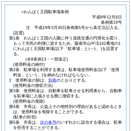
○わんぱく王国駐車場条例
平成8年12月6日
条例第19号
注 平成19年3月30日条例第5号から条文注記入る。
(設置)
第1条
わんぱく王国の入園に伴う道路交通の円滑化を図り、
もって市民の利便に資するため、阪南市山中渓162番地の1
にわんぱく王国駐車場
(以下「駐車場」という。)
を設置す
る。
(令8条例13・一部改正)
(使用料金の納付)
第2条
駐車場を利用する者は、駐車場使用料金
(以下「使用
料金」という。)
を納めなければならない。
2
使用料金の額は、
別表
のとおりとする。
(使用料金の徴収方法)
第3条
使用料金は、自動車を駐車させる利用者から、自動車
を駐車場に入場させる際に徴収する。
(使用料金の免除)
第4条
市長は、公益上その他特別の理由があると認めるとき
は、使用料金を免除することができる。
(駐車の拒否)
第5条
市長は、
次の各号
のいずれかに該当する場合は、駐車
を拒否することができる。