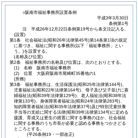
○阪南市福祉事務所設置条例
平成3年3月30日
条例第1号
注 平成26年12月22日条例第19号から条文注記入る。
(設置)
第1条
社会福祉法
(昭和26年法律第45号)
第14条第1項の規定
に基づき、福祉に関する事務所
(以下「福祉事務所」とい
う。)
を設置する。
(名称及び位置)
第2条
福祉事務所の名称及び位置は、次のとおりとする。
(1)
名称 阪南市福祉事務所
(2)
位置 大阪府阪南市尾崎町35番地の1
(所務)
第3条
福祉事務所は、生活保護法
(昭和25年法律第144号)
、
児童福祉法
(昭和22年法律第164号)
、母子及び父子並びに寡
婦福祉法
(昭和39年法律第129号)
、老人福祉法
(昭和38年法
律第133号)
、身体障害者福祉法
(昭和24年法律第283号)
、
知的障害者福祉法
(昭和35年法律第37号)
及び特別児童扶養
手当等の支給に関する法律
(昭和39年法律第134号)
に定める
援護、育成又は更生の措置に関する事務のほか、社会福祉
に関する事務のうち市長が必要と認める事務をつかさどる
ところとする。
(平26条例19・一部改正)