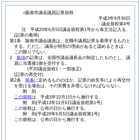
○阪南市議会議員記章規程
平成3年9月30日
議会規程第4号
注 平成20年6月5日議会規程第1号から条文注記入る。
(記章の着用)
第1条
阪南市議会議員は、在職中議員記章を着用するものと
する。
ただし、議長が特別の理由があると認めるときは、
この限りでない。
2
前項
の記章は、全国市議会議長会の制定したものとし、議
員に当選後1個を交付する。
(平20議会規程1・一部改正)
(記章の再交付)
第2条
前条
に定めるもののほか、記章の紛失等により再交付
を受ける場合は、その実費を弁償しなければならない。
附
則
この規程
は、平成3年10月1日から施行する。
附
則
(平成13年12月6日
議会規程第1号)
この規程は、公布の日から施行する。
附
則
(平成20年6月5日
議会規程第1号)
この規程は、公布の日から施行する。